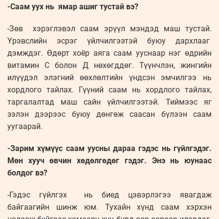
-Саам уух нь ямар ашиг тустай вэ?
-Зөв хэрэглэвэл саам эрүүл мэндэд маш тустай.
Үрэвслийн эсрэг үйлчилгээтэй буюу дархлааг
дэмждэг. Өдөрт хоёр аяга саам ууснаар нэг өдрийн
витамин C болон Д нөхөгддөг. Түүнчлэн, жингийн
илүүдэл элэгний өөхлөлтийн үндсэн эмчилгээ нь
хордлого тайлах. Гүүний саам нь хордлого тайлах,
таргалалтад маш сайн үйлчилгээтэй. Тиймээс яг
зэлэн дээрээс буюу дөнгөж саасан бүлээн саам
уугаарай.
-Зарим хүмүүс саам уусны дараа гэдэс нь гүйлгэдэг.
Мөн хууч өвчин хөдөлгөдөг гэдэг. Энэ нь юунаас
болдог вэ?
-Гэдэс гүйлгэх нь биед цэвэрлэгээ явагдаж
байгаагийн шинж юм. Тухайн хүнд саам хэрхэн