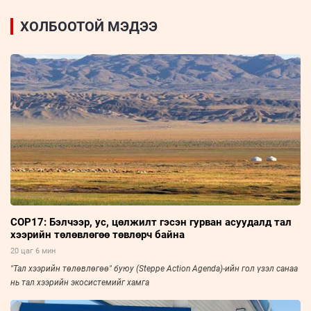
ХОЛБООТОЙ МЭДЭЭ
COP17: Бэлчээр, ус, цөлжилт гэсэн гурван асуудалд тал
хээрийн төлөвлөгөө төвлөрч байна
20 цаг 6 мин
"Тал хээрийн төлөвлөгөө" буюу (Steppe Action Agenda)-ийн гол үзэл санаа
нь тал хээрийн экосистемийг хамга