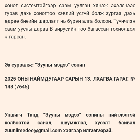
хоног системтэйгээр саам уулган хянаж эхэлснээс
гурав дахь хоногтоо хэвлий усгүй болж зургаа дахь
өдрөө биеийн шарлалт нь бүрэн алга болсон. Түүнчлэн
саам уусны дараа В вирусийн тоо багассан тохиолдол
ч гарсан.
Эх сурвалж: “Зууны мэдээ” сонин
2025 ОНЫ НАЙМДУГААР САРЫН 13. ЛХАГВА ГАРАГ. №
148 (7645)
Уншигч Танд “Зууны мэдээ” сонины нийтлэлтэй
холбоотой санал, шүүмжлэл, хүсэлт байвал
zuuniimedee@gmail.com хаягаар илгээгээрэй.