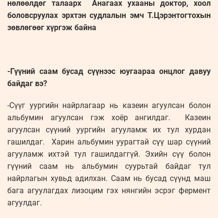
нөлөөлдөг талаарх Анагаах ухааны доктор, хоол
боловсруулах эрхтэн судлалын эмч Т.Цэрэнтогтохын
зөвлөгөөг хүргэж байна
-Гүүний саам бусад сүүнээс юугаараа онцлог давуу
байдаг вэ?
-Сүүг уургийн найрлагаар нь казеин агуулсан болон
альбумин агуулсан гэж хоёр ангилдаг. Казеин
агуулсан сүүний уургийн агууламж их тул хурдан
гашилдаг. Харин альбумин уурагтай сүү шар сүүний
агууламж ихтэй тул гашилдаггүй. Эхийн сүү болон
гүүний саам нь альбумин суурьтай байдаг тул
найрлагын хувьд адилхан. Саам нь бусад сүүнд маш
бага агуулагдах лизоцим гэх нянгийн эсрэг фермент
агуулдаг.