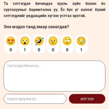
Та сэтгэгдэл бичихдээ хууль зүйн болон ёс
суртахууныг баримтална уу. Ёс бус үг хэллэг бүхий
сэтгэгдлийг редакцийн зүгээс устгах эрхтэй.
Энэ мэдээ танд ямар санагдав?
0
1
0
0
0
1
ИЛГЭЭХ