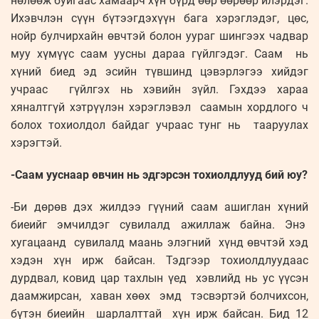
нөлөөж буйгаас хамаарч хүн бүрд өөр өөрөөр илэрдэг.
Ихэвчлэн сүүн бүтээгдэхүүн бага хэрэглэдэг, цөс,
нойр булчирхайн өвчтэй болон уураг шингээх чадвар
муу хүмүүс саам уусны дараа гүйлгэдэг. Саам нь
хүний биед эд эсийн түвшинд цэвэрлэгээ хийдэг
учраас гүйлгэх нь хэвийн зүйл. Гэхдээ хараа
хяналтгүй хэтрүүлэн хэрэглэвэл саамын хордлого ч
болох тохиолдол байдаг учраас тунг нь тааруулах
хэрэгтэй.
-Саам ууснаар өвчин нь эдгэрсэн тохиолдлууд бий юу?
-Би дөрөв дэх жилдээ гүүний саам ашиглан хүний
биеийг эмчилдэг сувилалд ажиллаж байна. Энэ
хугацаанд сувилалд маань элэгний хүнд өвчтэй хэд
хэдэн хүн ирж байсан. Тэдгээр тохиолдлуудаас
дурдвал, ковид цар тахлын үед хэвлийд нь ус үүсэн
даамжирсан, хаван хөөх эмд тэсвэртэй болчихсон,
бүтэн биеийн шарлалттай хүн ирж байсан. Бид 12