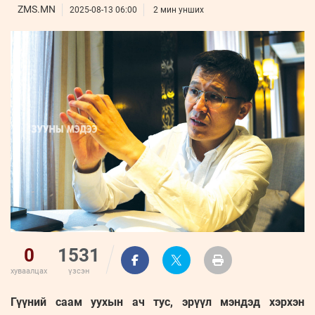
ҮНДЭСНИЙ
ВИДЕО
ZMS.MN
Бизнес
2025-08-13 06:00
2 мин унших
ФОТО
МЭДЭЭЛЛИЙН
хөгжил
ZUUNII
ТӨВ
Leaderships
УРЛАГ
MEDEE
forum
Бүртгүүлэх
WEEKLY
Нэвтрэх
0
1531
хуваалцах
үзсэн
Гүүний саам уухын ач тус, эрүүл мэндэд хэрхэн