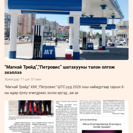
“Магнай Трейд”,“Петровис” шатахууны талон олгож
эхэллээ
Уржигдар 17 цаг 57 мин
“Магнай Трейд” ХХК ,“Петровис” ШТС-ууд 2026 оны наймдугаар сарын 6-
ны өдөр буюу өчигдрөөс эхлэн иргэд , аж ах