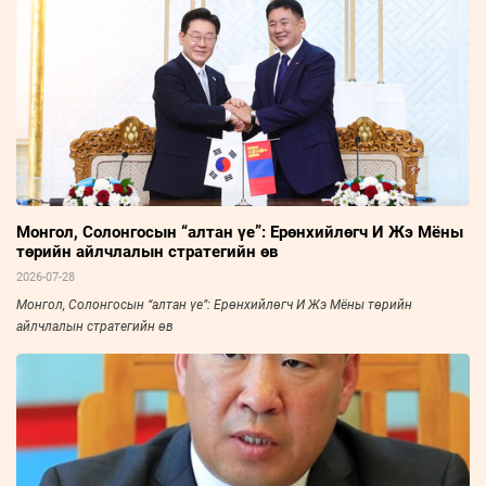
Монгол, Солонгосын “алтан үе”: Ерөнхийлөгч И Жэ Мёны
төрийн айлчлалын стратегийн өв
2026-07-28
Монгол, Солонгосын “алтан үе”: Ерөнхийлөгч И Жэ Мёны төрийн
айлчлалын стратегийн өв