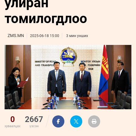
улиран
ҮНДЭСНИЙ
ВИДЕО
Бизнес
ФОТО
МЭДЭЭЛЛИЙН
хөгжил
томилогдлоо
ZUUNII
ТӨВ
Leaderships
УРЛАГ
MEDEE
forum
Бүртгүүлэх
WEEKLY
Нэвтрэх
ZMS.MN
2025-06-18 15:00
3 мин унших
0
2667
хуваалцах
үзсэн