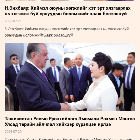
Н.Энхбаяр: Хиймэл оюуны хөгжлийг хэт эрт хязгаарлах
нь хөгжиж буй орнуудын боломжийг хааж болзошгүй
2026-07-21
Н.Энхбаяр: Хиймэл оюуны хөгжлийг хэт эрт хязгаарлах нь хөгжиж буй
орнуудын боломжийг хааж болзошгүй
Тажикистан Улсын Ерөнхийлөгч Эмомали Рахмон Монгол
Улсад төрийн айлчлал хийхээр хүрэлцэн ирлээ
2026-07-20
Тажикистан Улсын Ерөнхийлөгч Эмомали Рахмон Монгол Улсад төрийн