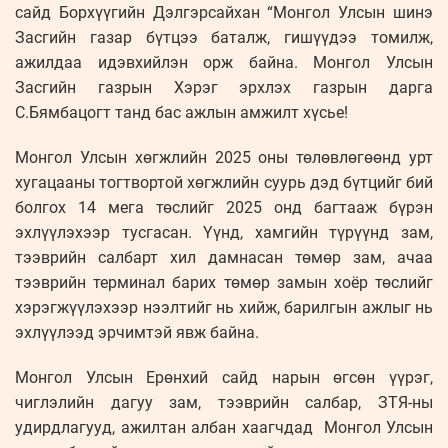
сайд Борхүүгийн Дэлгэрсайхан “Монгол Улсын шинэ
Засгийн газар бүтцээ баталж, гишүүдээ томилж,
ажилдаа идэвхийлэн орж байна. Монгол Улсын
Засгийн газрын Хэрэг эрхлэх газрын дарга
С.Бямбацогт танд бас ажлын амжилт хүсье!
Монгол Улсын хөгжлийн 2025 оны төлөвлөгөөнд урт
хугацааны тогтвортой хөгжлийн суурь дэд бүтцийг бий
болгох 14 мега төслийг 2025 онд багтааж бүрэн
эхлүүлэхээр тусгасан. Үүнд, хамгийн түрүүнд зам,
тээврийн салбарт хил дамнасан төмөр зам, ачаа
тээврийн терминал барих төмөр замын хоёр төслийг
хэрэгжүүлэхээр нээлтийг нь хийж, барилгын ажлыг нь
эхлүүлээд эрчимтэй явж байна.
Монгол Улсын Ерөнхий сайд нарын өгсөн үүрэг,
чиглэлийн дагуу зам, тээврийн салбар, ЗТЯ-ны
удирдлагууд, ажилтан албан хаагчдад Монгол Улсын