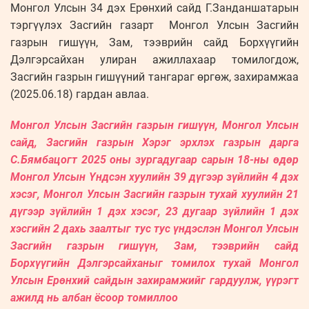
Монгол Улсын 34 дэх Ерөнхий сайд Г.Занданшатарын
тэргүүлэх Засгийн газарт Монгол Улсын Засгийн
газрын гишүүн, Зам, тээврийн сайд Борхүүгийн
Дэлгэрсайхан улиран ажиллахаар томилогдож,
Засгийн газрын гишүүний тангараг өргөж, захирамжаа
(2025.06.18) гардан авлаа.
Монгол Улсын Засгийн газрын гишүүн, Монгол Улсын
сайд, Засгийн газрын Хэрэг эрхлэх газрын дарга
С.Бямбацогт 2025 оны зургадугаар сарын 18-ны өдөр
Монгол Улсын Үндсэн хуулийн 39 дүгээр зүйлийн 4 дэх
хэсэг, Монгол Улсын Засгийн газрын тухай хуулийн 21
дүгээр зүйлийн 1 дэх хэсэг, 23 дугаар зүйлийн 1 дэх
хэсгийн 2 дахь заалтыг тус тус үндэслэн Монгол Улсын
Засгийн газрын гишүүн, Зам, тээврийн сайд
Борхүүгийн Дэлгэрсайханыг томилох тухай Монгол
Улсын Ерөнхий сайдын захирамжийг гардуулж, үүрэгт
ажилд нь албан ёсоор томиллоо