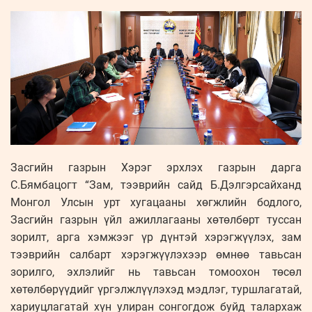
Засгийн газрын Хэрэг эрхлэх газрын дарга
С.Бямбацогт “Зам, тээврийн сайд Б.Дэлгэрсайханд
Монгол Улсын урт хугацааны хөгжлийн бодлого,
Засгийн газрын үйл ажиллагааны хөтөлбөрт туссан
зорилт, арга хэмжээг үр дүнтэй хэрэгжүүлэх, зам
тээврийн салбарт хэрэгжүүлэхээр өмнөө тавьсан
зорилго, эхлэлийг нь тавьсан томоохон төсөл
хөтөлбөрүүдийг үргэлжлүүлэхэд мэдлэг, туршлагатай,
хариуцлагатай хүн улиран сонгогдож буйд талархаж