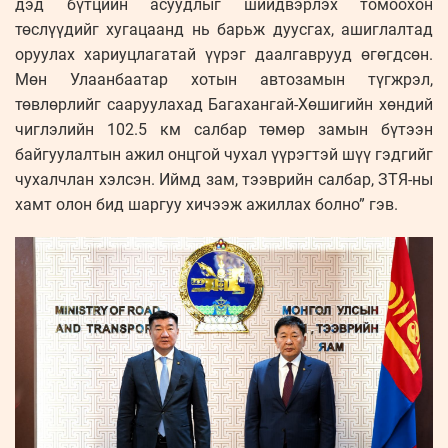
дэд бүтцийн асуудлыг шийдвэрлэх томоохон
төслүүдийг хугацаанд нь барьж дуусгах, ашиглалтад
оруулах хариуцлагатай үүрэг даалгаврууд өгөгдсөн.
Мөн Улаанбаатар хотын автозамын түгжрэл,
төвлөрлийг сааруулахад Багахангай-Хөшигийн хөндий
чиглэлийн 102.5 км салбар төмөр замын бүтээн
байгуулалтын ажил онцгой чухал үүрэгтэй шүү гэдгийг
чухалчлан хэлсэн. Иймд зам, тээврийн салбар, ЗТЯ-ны
хамт олон бид шаргуу хичээж ажиллах болно” гэв.