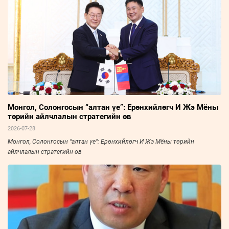
Монгол, Солонгосын “алтан үе”: Ерөнхийлөгч И Жэ Мёны
төрийн айлчлалын стратегийн өв
2026-07-28
Монгол, Солонгосын “алтан үе”: Ерөнхийлөгч И Жэ Мёны төрийн
айлчлалын стратегийн өв