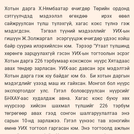
Хотын дарга Х.Нямбаатар өчигдөр Төрийн ордонд
сэтгүүлчдэд мэдээлэл өгөхдөө ирэх өвөл
сайжруулсан түлш түлэхгүй, хагас кокс түлнэ гэж
мэдэгдсэн. Тэгвэл түүний мэдээллийг УИХ-ын
гишүүн Ж.Золжаргал эсэргүүцэж өчигдөр үдээс хойш
байр сууриа илэрхийлсэн юм. Тэрээр "Утаат түлшинд
хөрөнгө зарцуулахгүй гэсэн УИХ-ын тогтоолын эсрэг
Хотын дарга 226 тэрбумаар коксжсон нүүрс Хятадаас
авах тендер зарласан. УИХ-аас давсан эрх мэдэлтэй
Хотын дарга гэж юу байдаг юм бэ. Би хотын даргын
мэдэгдлийг үзээд маш их гайхсан. Монгол бол нүүрс
экспортолдог улс. Гэтэл боловсруулсан нүүрсийг
БНХАУ-аас худалдаж авна. Хагас кокс буюу хөх
нүүрсээр хийсэн шахмал түлшийг 226 тэрбум
төгрөгөөр авах гээд сонгон шалгаруулалтаа энэ
сарын 10-нд зарлажээ. Гэтэл үүнээс тав хоногийн
өмнө УИХ тогтоол гаргасан юм. Энэ тогтоолд ажлын