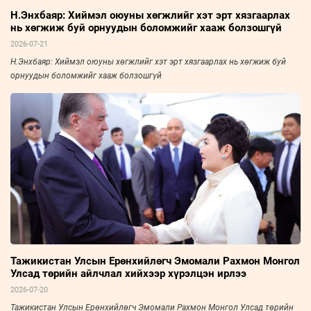
Н.Энхбаяр: Хиймэл оюуны хөгжлийг хэт эрт хязгаарлах
нь хөгжиж буй орнуудын боломжийг хааж болзошгүй
2026-07-21
Н.Энхбаяр: Хиймэл оюуны хөгжлийг хэт эрт хязгаарлах нь хөгжиж буй
орнуудын боломжийг хааж болзошгүй
Тажикистан Улсын Ерөнхийлөгч Эмомали Рахмон Монгол
Улсад төрийн айлчлал хийхээр хүрэлцэн ирлээ
2026-07-20
Тажикистан Улсын Ерөнхийлөгч Эмомали Рахмон Монгол Улсад төрийн