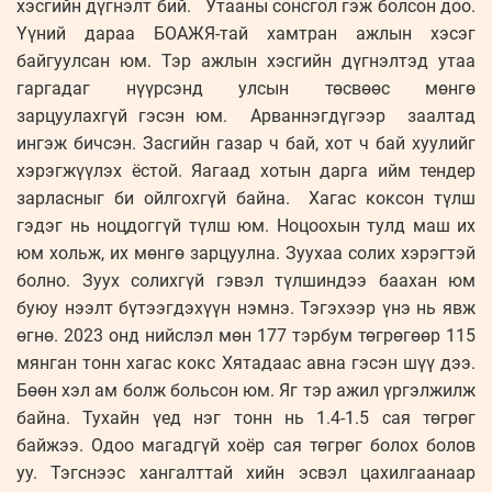
хэсгийн дүгнэлт бий. Утааны сонсгол гэж болсон доо.
Үүний дараа БОАЖЯ-тай хамтран ажлын хэсэг
байгуулсан юм. Тэр ажлын хэсгийн дүгнэлтэд утаа
гаргадаг нүүрсэнд улсын төсвөөс мөнгө
зарцуулахгүй гэсэн юм. Арваннэгдүгээр заалтад
ингэж бичсэн. Засгийн газар ч бай, хот ч бай хуулийг
хэрэгжүүлэх ёстой. Яагаад хотын дарга ийм тендер
зарласныг би ойлгохгүй байна. Хагас коксон түлш
гэдэг нь ноцдоггүй түлш юм. Ноцоохын тулд маш их
юм хольж, их мөнгө зарцуулна. Зуухаа солих хэрэгтэй
болно. Зуух солихгүй гэвэл түлшиндээ баахан юм
буюу нээлт бүтээгдэхүүн нэмнэ. Тэгэхээр үнэ нь явж
өгнө. 2023 онд нийслэл мөн 177 тэрбум төгрөгөөр 115
мянган тонн хагас кокс Хятадаас авна гэсэн шүү дээ.
Бөөн хэл ам болж больсон юм. Яг тэр ажил үргэлжилж
байна. Тухайн үед нэг тонн нь 1.4-1.5 сая төгрөг
байжээ. Одоо магадгүй хоёр сая төгрөг болох болов
уу. Тэгснээс хангалттай хийн эсвэл цахилгаанаар