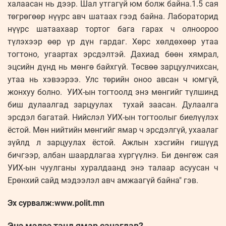
халаасан нь дээр. Шал утгагүй юм болж байна.1.5 сая
төгрөгөөр нүүрс авч шатаах гээд байна. Лабораторид
нүүрс шатаахаар тортог бага гарах ч олноороо
түлэхээр өөр үр дүн гардаг. Хөрс хөлдөхөөр утаа
тогтоно, угаартах эрсдэлтэй. Дахиад бөөн хямрал,
эцсийн дүнд нь мөнгө байхгүй. Төсвөө зарцуулчихсан,
утаа нь хэвээрээ. Улс төрийн оноо авсан ч юмгүй,
жонхуу болно. УИХ-ын тогтоолд энэ мөнгийг түлшинд
биш дулаалгад зарцуулах тухай заасан. Дулаалга
эрсдэл багатай. Нийслэл УИХ-ын тогтоолыг биелүүлэх
ёстой. Мөн нийтийн мөнгийг ямар ч эрсдэлгүй, ухаалаг
зүйлд л зарцуулах ёстой. Ажлын хэсгийн гишүүд
бичгээр, албан шаардлагаа хүргүүлнэ. Би дөнгөж сая
УИХ-ын чуулганы хуралдаанд энэ талаар асуусан ч
Ерөнхий сайд мэдээлэл авч амжаагүй байна" гэв.
Эх сурвалж:www.polit.mn
Энэ мэдээ танд ямар санагдав?