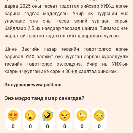
дараа 2025 оны төсөвт тодотгол хийхээр УИХ-д өргөн
барина гэдгээ мэдэгдсэн. Учир нь нүүрсний үнэ
унаснаас энэ оны төсөв эхний зургаан сарын
байдлаар 2.5 их наядаар тасраад байгаа. Тиймээс нэн
яаралтай төсвтөө тодотгол хийх шаардлага үүссэн.
Шинэ Засгийн газар төсвийн тодотголгоо өргөн
баривал УИХ ээлжит бус чуулган зарлан хуралдуулж
төсвийн тодотголоо хэлэлцэнэ. Учир нь УИХ-ын
хаврын чуулган энэ сарын 30-нд хаалтаа хийх юм.
Эх сурвалж:www.polit.mn
Энэ мэдээ танд ямар санагдав?
0
0
0
0
0
0