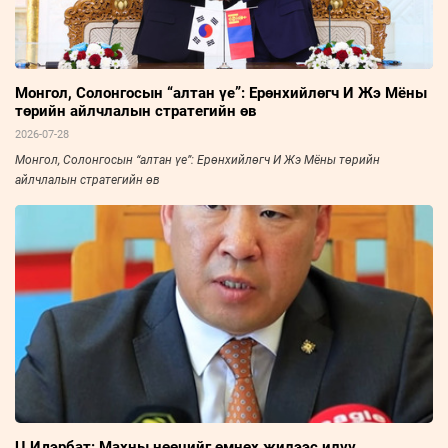
Монгол, Солонгосын “алтан үе”: Ерөнхийлөгч И Жэ Мёны
төрийн айлчлалын стратегийн өв
2026-07-28
Монгол, Солонгосын “алтан үе”: Ерөнхийлөгч И Жэ Мёны төрийн
айлчлалын стратегийн өв
Ц.Идэрбат: Махны нөөцийг өмнөх жилээс илүү