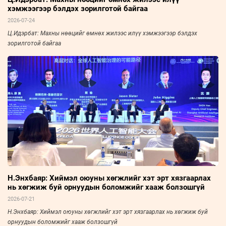
хэмжээгээр бэлдэх зорилготой байгаа
2026-07-24
Ц.Идэрбат: Махны нөөцийг өмнөх жилээс илүү хэмжээгээр бэлдэх
зорилготой байгаа
Н.Энхбаяр: Хиймэл оюуны хөгжлийг хэт эрт хязгаарлах
нь хөгжиж буй орнуудын боломжийг хааж болзошгүй
2026-07-21
Н.Энхбаяр: Хиймэл оюуны хөгжлийг хэт эрт хязгаарлах нь хөгжиж буй
орнуудын боломжийг хааж болзошгүй