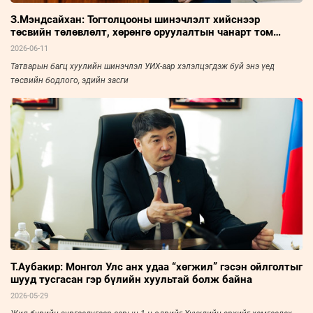
З.Мэндсайхан: Тогтолцооны шинэчлэлт хийснээр
төсвийн төлөвлөлт, хөрөнгө оруулалтын чанарт том
өөрчлөлт гарна
2026-06-11
Татварын багц хуулийн шинэчлэл УИХ-аар хэлэлцэгдэж буй энэ үед
төсвийн бодлого, эдийн засги
Т.Аубакир: Монгол Улс анх удаа “хөгжил” гэсэн ойлголтыг
шууд тусгасан гэр бүлийн хуультай болж байна
2026-05-29