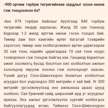
-900 орчим тэрбум төгрөгийнхөө зардлыг хэзээ нөхнө
гэж тооцоолсон бэ?
-Анх 979 тэрбум байсныг буулгаад 840 тэрбум
төгрөгийн тендер зарласан. Жилд 30 сая тонноор
бодоход 1-2 жилд өртгөө нөхнө гэсэн тооцоо бий.
Төмөр зам бол хамгийн өртөг багатай тээврийн
хэрэгсэл, төмөр зам холбогдчихвол өргөн царигаараа
30 сая тонн, нарийн царигаараа 10 сая тонн нүүрс
тээвэрлэнэ гэж тооцож байгаа юм. Ганцмод барилгын
ажил эхэлмэгц бусад боолтын хил холболтын ажлын
хэлэлцээр явуулж эхэлнэ гэж хэлэлцээрт заасан.
Үүний дагуу Сэхэ-Шивээхүрэн боомтын холболтын
асуудал бол үндсэндээ 300 метрийн л зай бий. Уг 300
метрийг үргэлжлүүлээд энэ ажлынхаа араас шууд
холбоно. Сая Ерөнхий сайд ширээний ард уг асуудлыг
ярилаа. Энэ ажлыг үргэлжлүүлэх үүргийг холбогдох
байгууллагуудад өгсөн. Тиймээс Сэхэ-Шивээхүрэн