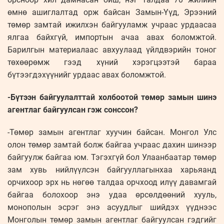
өмнө ашиглалтад орж байсан Замын-Үүд, Эрээний
төмөр замтай ижилхэн байгууламж учраас урдаасаа
ялгаа байхгүй, импортын ачаа авах боломжтой.
Барилгын материалаас авхуулаад үйлдвэрийн тоног
төхөөрөмж гээд хүний хэрэгцээтэй бараа
бүтээгдэхүүнийг урдаас авах боломжтой.
-Бүтээн байгуулалттай холбоотой төмөр замын шинэ
агентлаг байгуулсан гэж сонссон?
-Төмөр замын агентлаг хуучин байсан. Монгол Улс
олон төмөр замтай болж байгаа учраас дахин шинээр
байгуулж байгаа юм. Тэгэхгүй бол Улаанбаатар төмөр
зам хувь нийлүүлсэн байгууллагынхаа харьяанд
орчихоор эрх нь нөгөө талдаа орчхоод илүү давамгай
байгаа болохоор энэ удаа өрсөлдөөний хууль,
монополын эсрэг энэ асуудлыг шийдэх үүднээс
Монголын төмөр замын агентлаг байгуулсан гэдгийг