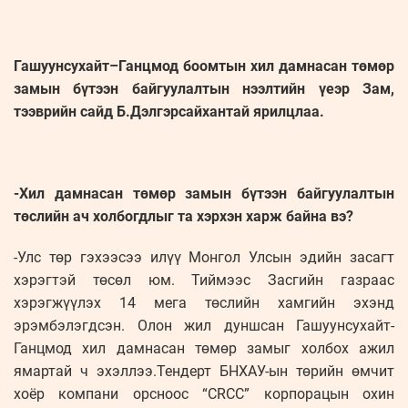
Гашуунсухайт–Ганцмод боомтын хил дамнасан төмөр
замын бүтээн байгуулалтын нээлтийн үеэр Зам,
тээврийн сайд Б.Дэлгэрсайхантай ярилцлаа.
-Хил дамнасан төмөр замын бүтээн байгуулалтын
төслийн ач холбогдлыг та хэрхэн харж байна вэ?
-Улс төр гэхээсээ илүү Монгол Улсын эдийн засагт
хэрэгтэй төсөл юм. Тиймээс Засгийн газраас
хэрэгжүүлэх 14 мега төслийн хамгийн эхэнд
эрэмбэлэгдсэн. Олон жил дуншсан Гашуунсухайт-
Ганцмод хил дамнасан төмөр замыг холбох ажил
ямартай ч эхэллээ.Тендерт БНХАУ-ын төрийн өмчит
хоёр компани орсноос “CRCC” корпорацын охин