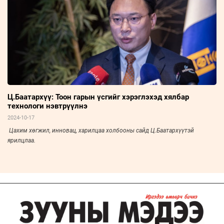
Ц.Баатархүү: Тоон гарын үсгийг хэрэглэхэд хялбар
технологи нэвтрүүлнэ
2024-10-17
Цахим хөгжил, инновац, харилцаа холбооны сайд Ц.Баатархүүтэй
ярилцлаа.