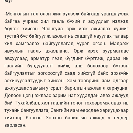
юу?
-Монголын тал олон жил хүлээж байгаад урагшлуулж
байгаа учраас хил гааль бүхий л асуудлыг нэлээд
бодож хийсэн. Ялангуяа орж ирж ажиллах хүчийг
тусгай бүс байгуулж, ажлыг нь саадгүй явуулах талаар
хил хамгаалах байгууллагад үүрэг өгсөн. Мэдээж
явуулын гааль ажиллана. Орж ирэх зуурмагаас
авхуулаад арматур гээд бүгдийг бүртгэж, дараа нь
гаалийн бүрдүүлэлт хийж, аль болохоор бүтээн
байгуулалтыг зогсоохгүй саад хийхгүй байх эрхзүйн
зохицуулалтуудыг хийсэн. Зам тээврийн яам эдгээр
ажлуудаас замын угсралт барилгын ажлаа л хариуцна.
Долоон цогц ажлаас зарим нэг худалдан авах ажлууд
бий. Тухайлбал, хил гаалийн тоног төхөөрөмж авах нь
тухайн байгууллага, Сангийн яам өөрсдөө хариуцахаар
хийхээр болсон. Зөвхөн барилгын ажилд л тендер
зарласан.