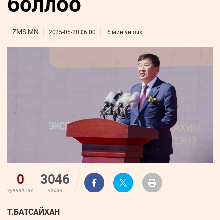
боллоо
ҮНДЭСНИЙ
ВИДЕО
Бизнес
ФОТО
МЭДЭЭЛЛИЙН
хөгжил
ZUUNII
ТӨВ
Leaderships
ZMS.MN
2025-05-20 06:00
6 мин унших
УРЛАГ
MEDEE
forum
Бүртгүүлэх
WEEKLY
Нэвтрэх
0
3046
хуваалцах
үзсэн
Т.БАТСАЙХАН