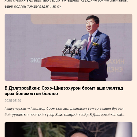
Жил бүрийн зургаадугаар сарын 1-н өдрийг Хүүхдийн эрхийг хамгаалах
өдөр болгон тэмдэглэдэг. Гэр бү
Б.Дэлгэрсайхан: Сэхэ-Шивээхүрэн боомт ашиглалтад
орох боломжтой боллоо
2025-05-20
Гашуунсухайт–Ганцмод боомтын хил дамнасан төмөр замын бүтээн
байгуулалтын нээлтийн үеэр Зам, тээврийн сайд Б.Дэлгэрсайхантай
ярилцлаа.