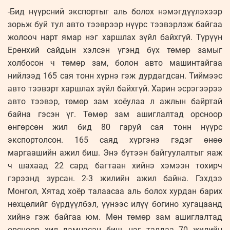
-Бид нүүрсний экспортыг аль болох нэмэгдүүлэхээр
зорьж буй тул авто тээврээр нүүрс тээвэрлэж байгаа
жолооч нарт ямар нэг харшлах зүйл байхгүй. Түрүүн
Ерөнхий сайдын хэлсэн үгэнд бүх төмөр замыг
холбосон ч төмөр зам, болон авто машинтайгаа
нийлээд 165 сая тонн хүрнэ гэж дурдагдсан. Тиймээс
авто тээвэрт харшлах зүйл байхгүй. Харин эсрэгээрээ
авто тээвэр, төмөр зам хоёулаа л ажлын байртай
байна гэсэн үг. Төмөр зам ашиглалтад орсноор
өнгөрсөн жил бид 80 гаруй сая тонн нүүрс
экспортолсон. 165 саяд хүргэнэ гэдэг өнөө
маргаашийн ажил биш. Энэ бүтээн байгуулалтыг яаж
ч шахаад 22 сард багтаан хийнэ хэмээн тохирч
гэрээнд зурсан. 2-3 жилийн ажил байна. Гэхдээ
Монгол, Хятад хоёр талаасаа аль болох хурдан барих
нөхцөлийг бүрдүүлбэл, үүнээс илүү богино хугацаанд
хийнэ гэж байгаа юм. Мөн төмөр зам ашиглалтад
орсноор хил дамнасан биш, нэг талдаа 70 жилийн