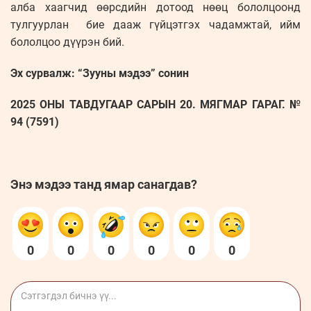
алба хаагчид өөрсдийн дотоод нөөц бололцоонд
тулгуурлан бие дааж гүйцэтгэх чадамжтай, ийм
бололцоо дүүрэн бий.
Эх сурвалж: “Зууны мэдээ” сонин
2025 ОНЫ ТАВДУГААР САРЫН 20. МЯГМАР ГАРАГ. №
94 (7591)
Энэ мэдээ танд ямар санагдав?
0
0
0
0
0
0