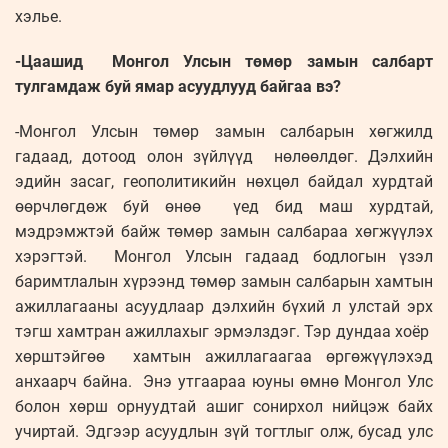
хэлье.
-Цаашид Монгол Улсын төмөр замын салбарт
тулгамдаж буй ямар асуудлууд байгаа вэ?
-Монгол Улсын төмөр замын салбарын хөгжилд
гадаад, дотоод олон зүйлүүд нөлөөлдөг. Дэлхийн
эдийн засаг, геополитикийн нөхцөл байдал хурдтай
өөрчлөгдөж буй өнөө үед бид маш хурдтай,
мэдрэмжтэй байж төмөр замын салбараа хөгжүүлэх
хэрэгтэй. Монгол Улсын гадаад бодлогын үзэл
баримтлалын хүрээнд төмөр замын салбарын хамтын
ажиллагааны асуудлаар дэлхийн бүхий л улстай эрх
тэгш хамтран ажиллахыг эрмэлздэг. Тэр дундаа хоёр
хөрштэйгөө хамтын ажиллагаагаа өргөжүүлэхэд
анхаарч байна. Энэ утгаараа юуны өмнө Монгол Улс
болон хөрш орнуудтай ашиг сонирхол нийцэж байх
учиртай. Эдгээр асуудлын зүй тогтлыг олж, бусад улс