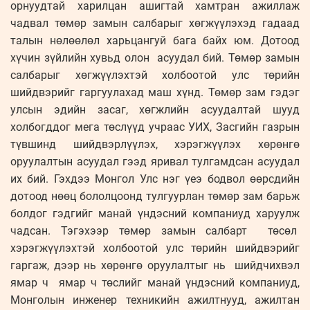
орнуудтай харилцан ашигтай хамтран ажиллаж
чадвал төмөр замын салбарыг хөгжүүлэхэд гадаад
талын нөлөөлөл харьцангуй бага байх юм. Дотоод
хүчин зүйлийн хувьд олон асуудал бий. Төмөр замын
салбарыг хөгжүүлэхтэй холбоотой улс төрийн
шийдвэрийг гаргуулахад маш хүнд. Төмөр зам гэдэг
улсын эдийн засаг, хөгжлийн асуудалтай шууд
холбогддог мега төслүүд учраас УИХ, Засгийн газрын
түвшинд шийдвэрлүүлэх, хэрэгжүүлэх хөрөнгө
оруулалтын асуудал гээд яривал тулгамдсан асуудал
их бий. Гэхдээ Монгол Улс нэг үеэ бодвол өөрсдийн
дотоод нөөц бололцоонд тулгуурлан төмөр зам барьж
болдог гэдгийг манай үндэсний компаниуд харуулж
чадсан. Тэгэхээр төмөр замын салбарт төсөл
хэрэгжүүлэхтэй холбоотой улс төрийн шийдвэрийг
гаргаж, дээр нь хөрөнгө оруулалтыг нь шийдчихвэл
ямар ч ямар ч төслийг манай үндэсний компаниуд,
Монголын инженер техникийн ажилтнууд, ажилтан