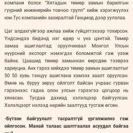
компани болох “Хятадын төмөр замын барилгын
гүүрний инженерийн товчоо групп” хийж хэрэгжүүлэх
юм.Тус компанийн захиралтай Ганцмод дээр уулзлаа.
Цаг алдахгүйгээр ажлаа хийж гүйцэтгэхээр тохирсон.
Үндсэндээ бидэнд нэг өдөр ч үнэ цэнтэй. Төмөр
замаа ашиглалтад оруулчихвал Монгол Улсын
нүүрсний экспорт нэмэгдэх боломжтой гэж үзэж
байна. Цаашид төмөр замынхан өөрсдөө тээврээ
хариуцна. Анх гэрээ хийхдээ төмөр замын ашиглалтыг
50 50 хувь тэнцүү ашиглана хэмээх заалт оруулсан.
Өмнө нь буруу зөрүү ойлголт байсан учраас гурван
гэрээнээс гадна олон улсын гэрээгээ цогцоор нь
хянасан. Тусдаа дахиад хэлэлцээр байгуулсан.
Хэлэлцээрт нэлээд нарийн заалтууд тусгаж өгсөн.
-Бүтээн байгуулалт тасралтгүй үргэлжилнэ гэж
ойлгосон. Манай талаас шалтгаалах асуудал байгаа