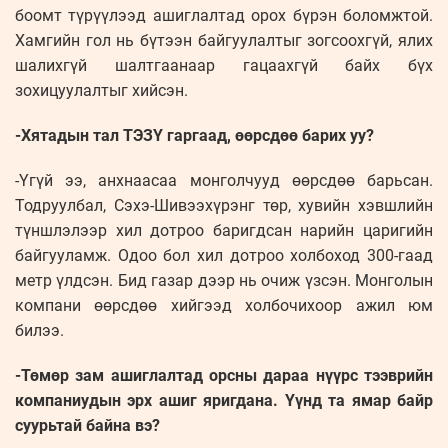
боомт түрүүлээд ашиглалтад орох бүрэн боломжтой.
Хамгийн гол нь бүтээн байгуулалтыг зогсоохгүй, ялих
шалихгүй шалтгаанаар гацаахгүй байх бүх
зохицуулалтыг хийсэн.
-Хятадын тал ТЭЗҮ гаргаад, өөрсдөө барих уу?
-Үгүй ээ, анхнаасаа монголчууд өөрсдөө барьсан.
Тодруулбал, Сэхэ-Шивээхүрэнг төр, хувийн хэвшлийн
түншлэлээр хил дотроо баригдсан нарийн царигийн
байгууламж. Одоо бол хил дотроо холбоход 300-гаад
метр үлдсэн. Бид газар дээр нь очиж үзсэн. Монголын
компани өөрсдөө хийгээд холбочихоор ажил юм
билээ.
-Төмөр зам ашиглалтад орсны дараа нүүрс тээврийн
компаниудын эрх ашиг яригдана. Үүнд та ямар байр
суурьтай байна вэ?