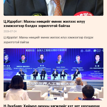
Ц.Идэрбат: Махны нөөцийг өмнөх жилээс илүү
хэмжээгээр бэлдэх зорилготой байгаа
2026-07-24
Ц.Идэрбат: Махны нөөцийг өмнөх жилээс илүү хэмжээгээр бэлдэх
зорилготой байгаа
Н.Энхбаяр: Хиймэл оюуны хөгжлийг хэт эрт хязгаарлах