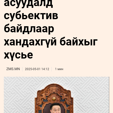
асуудалд
ҮНДЭСНИЙ
ВИДЕО
Бизнес
ФОТО
МЭДЭЭЛЛИЙН
хөгжил
субьектив
ZUUNII
ТӨВ
Leaderships
УРЛАГ
MEDEE
forum
Бүртгүүлэх
WEEKLY
Нэвтрэх
байдлаар
хандахгүй байхыг
хүсье
ZMS.MN
2025-05-01 14:12
1 мин