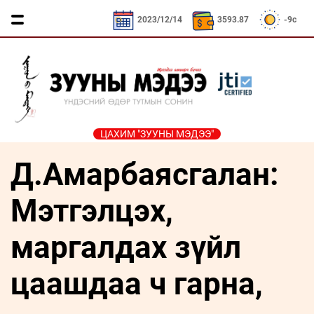
D / 3593.87₮
CNY / 532.66₮
KRW / 2.53₮
2023/12/14
3593.87
-9c
ЦАХИМ "ЗУУНЫ МЭДЭЭ"
Д.Амарбаясгалан:
ҮЗЭЛ
ЯРИЛЦАХ
ДӨРВӨН
ЭДИЙН
ТА
БОДЛЫН
ЦАГ
ХӨЛТЭЙ
ЗАСАГ
ҮҮНИЙГ
ЧӨЛӨӨТ
АНД
МЭДЭХ
Мэтгэлцэх,
Сайд
ЭМЭГТЭЙЧҮҮДИЙН
ТАЛБАР
ҮҮ
ярьж
ХЭВШМЭЛ
МАНЛАЙЛАЛ
байна
маргалдах зүйл
ОЙЛГОЛТОО
СОНИУЧ
Зууны
ЗУУНЫ
ӨӨРЧИЛЬЕ
НҮД
мэдээний
цаашдаа ч гарна,
НЭГ
зочин
МОНГОЛ
ӨДӨР
ТҮҮЧЭЭЛЭ
Дугаарын
ӨВ СОЁЛ
зочин