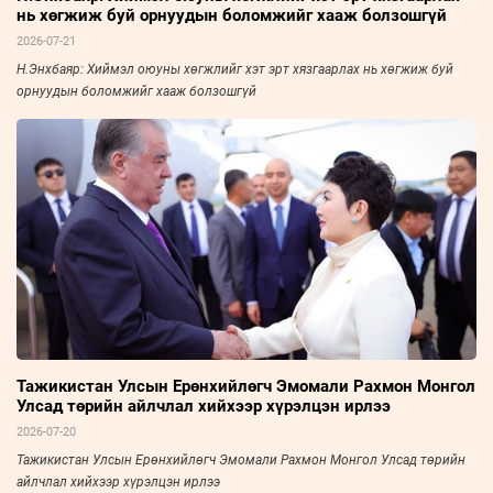
нь хөгжиж буй орнуудын боломжийг хааж болзошгүй
2026-07-21
Н.Энхбаяр: Хиймэл оюуны хөгжлийг хэт эрт хязгаарлах нь хөгжиж буй
орнуудын боломжийг хааж болзошгүй
Тажикистан Улсын Ерөнхийлөгч Эмомали Рахмон Монгол
Улсад төрийн айлчлал хийхээр хүрэлцэн ирлээ
2026-07-20
Тажикистан Улсын Ерөнхийлөгч Эмомали Рахмон Монгол Улсад төрийн
айлчлал хийхээр хүрэлцэн ирлээ