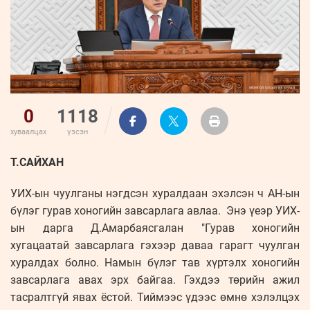
0
1118
хуваалцах
үзсэн
Т.САЙХАН
УИХ-ын чуулганы нэгдсэн хуралдаан эхэлсэн ч АН-ын
бүлэг гурав хоногийн завсарлага авлаа. Энэ үеэр УИХ-
ын дарга Д.Амарбаясгалан "Гурав хоногийн
хугацаатай завсарлага гэхээр даваа гарагт чуулган
хуралдах болно. Намын бүлэг тав хүртэлх хоногийн
завсарлага авах эрх байгаа. Гэхдээ төрийн ажил
тасралтгүй явах ёстой. Тиймээс үдээс өмнө хэлэлцэх