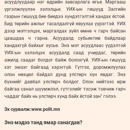
асуудлуудаар нэг өдрийн завсарлага өгье. Маргааш
үргэлжлүүлэн хэлэлцье. УИХ-ын гишүүд Засгийн
газрын гишүүд бие биедээ хүндэтгэлтэй хандах ёстой.
Бид төрийн ажлыг тасалдалгүй явуулах үүрэгтэй. УИХ
дээр мэтгэлцэх, маргалдах зүйл өмнө ч гарч байсан
цаашдаа ч гарна. Асуудалд субьектив байдлаар
хандахгүй байхыг хүсье. Энэ мэт асуудлаас үүдэлтэй
УИХ-ын хэлэлцэх асуудалд саад учирдаг, төрийн
ажилд саадаг болдог байж болохгүй. УИХ-ын гишүүд
хэт эмзэг байгаад хэрэггүй. Гүтгэх, доромжлуулах
олон нөхцөл байдал дунд улстөрч хүн явдаг. Энэ
бүхнийг давбал улстөрч болдог. Олон нийтээс ирж
байгаа санал шүүмжлэл, гүтгэлийг тэсэж тэвчиж гарч
чаддаг байх нь улстөрч хүнд байх ёстой зан" гэлээ.
Эх сурвалж:www.polit.mn
Энэ мэдээ танд ямар санагдав?