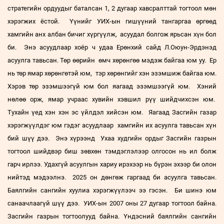
стратегийн ордуудыг баталсан 1, 2 дугаар хавсралттай тогтоол мөн
хэрэгжих ёстой. Үүнийг УИХ-ын гишүүний тангаргаа өргөөд
хамгийн анх албан бичиг хүргүүлж, асуудал болгож ярьсан хүн бол
би. Энэ асуудлаар хоёр ч удаа Ерөнхий сайд Л.Оюун-Эрдэнэд
асуулга тавьсан. Төр өөрийн өмч хөрөнгөө мэдэж байгаа юм уу. Ер
нь төр ямар хөрөнгөтэй юм, тэр хөрөнгийг хэн эзэмшиж байгаа юм.
Хэрэв төр эзэмшээгүй юм бол яагаад эзэмшээгүй юм. Хэний
нөлөө орж, ямар учраас хувийн хэвшил рүү шийдчихсэн юм.
Тухайн үед хэн хэн эс үйлдэл хийсэн юм. Яагаад Засгийн газар
хэрэгжүүлдэг юм гэдэг асуудлаар хамгийн их асуулга тавьсан хүн
бий шүү дээ. Энэ хүрээнд Ухаа худгийн ордыг Засгийн газрын
тогтоол шийдвэр биш зөвхөн тэмдэглэлээр олгосон нь ил болж
гарч ирлээ. Удахгүй асуулгын хариу ирэхээр нь бүрэн эхээр би олон
нийтэд мэдээлнэ. 2025 он дөнгөж гаргаад би асуулга тавьсан.
Баялгийн сангийн хуулиа хэрэгжүүлээч ээ гэсэн. Би шинэ юм
санаачлаагүй шүү дээ. УИХ-ын 2007 оны 27 дугаар тогтоол байна.
Засгийн газрын тогтоолууд байна. Үндэсний баялгийн сангийн