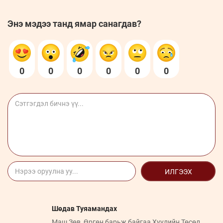
Энэ мэдээ танд ямар санагдав?
0
0
0
0
0
0
ИЛГЭЭХ
Шөдав Туяамандах
Маш Зөв, Өргөн барьж байгаа Хуулийн Төсөл