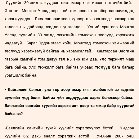
-Сүүлийн 30 жил гажуудсан системээр явж ирсэн нэг зүйл бий.
Энэ нь Монгол Улсад хэрэгтэй том төсөл хөтөлбөр санаачилдаг,
хэрэгжүүлдэг. Гэвч санаачилсан хүнээр нь овоглоод явахаар тал
талаас нь дайраад жадлан унагаадаг. Үүний уршгаар Монгол
Улсад сүүлийн 30 жилд хөгжлийн томоохон төслүүд хэрэгжиж
чадаагүй. Бараг Эрдэнэтээс хойш Монголд томоохон хэмжээний
төслүүд хэрэгжээгүй байгаа нь харамсалтай. Хамтарсан Засгийн
газрын хамгийн том давуу тал нь энэ юм даа. Улс төржилт маш
бага байна. Улс төржилт бага байгаа учраас төслүүд бага багаар
урагшилж байна.
- Байгалийн баялаг, улс төр хоёр ямар нягт холбоотой вэ гэдгийг
сүүлийн үед болж байгаа үйл явдлуудаас харж болохоор байна.
Баялагийн сангийн хуулийн хэрэгжилт дээр та ямар байр суурьтай
байна вэ?
-Баялгийн сангийн тухай хуулийг хэрэгжүүлэх ёстой. Үндсэн
хуулийн 6.2 дахь заалт хэрэгжих ёстой. УИХ-ын 2007 оны