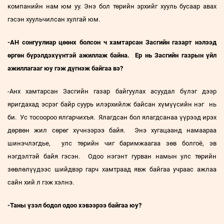
компанийн нам юм уу. Энэ бол төрийн эрхийг хууль бусаар авах
гэсэн хуульчилсан хулгай юм.
-АН сонгуулиар цөөнх болсон ч хамтарсан Засгийн газарт нэлээд
өргөн бүрэлдэхүүнтэй ажиллаж байна. Ер нь Засгийн газрын үйл
ажиллагааг юу гэж дүгнэж байгаа вэ?
-Анх хамтарсан Засгийн газар байгуулах асуудал бүлэг дээр
яригдахад эсрэг байр суурь илэрхийлж байсан хүмүүсийн нэг нь
би. Ус тосоороо ялгарчихъя. Ялагдсан бол ялагдсанаа үүрээд ирэх
дөрвөн жил сөрөг хүчнээрээ байя. Энэ хугацаанд намаараа
шинэчлэгдье, улс төрийн чиг баримжаагаа зөв болгоё, эв
нэгдэлтэй байя гэсэн. Одоо нэгэнт гурван намын улс төрийн
зөвлөлүүдээс шийдвэр гарч хамтраад явж байгаа учраас ажлаа
сайн хий л гэж хэлнэ.
-Таны үзэл бодол одоо хэвээрээ байгаа юу?