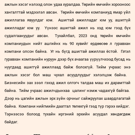
ажлын хэсэг нэлээд олон удаа хуралдаа. Төрийн өмчийн хорооноос
хангалттай мэдээлэл авсан. Төрийн өмчийн компаниуд ямар үйл
ажиллагаа явуулдаг юм. Ашигтай ажилладаг юм уу, ашиггүй
ажилладаг юм уу. Үүнээс ашигтай ажил нь хэд юм гээд бүх
судалгаануудыг авсан. Тухайлбал, 2023 онд төрийн өмчийн
компаниудын нийт ашгийнх нь 90 хувийг ердөөсөө л гуравхан
компани олсон байна. Уг нь бүгд ашигтай ажиллах ёстой. Гэтэл
гуравхан компанийн нуруун дээр бүх ачаагаа үүрүүлчхээд бусад нь
нуугдаад ашиггүй ажиллаад байж болохгүй. Тийм учраас энэ
ажлын хэсэг бол маш чухал асуудлуудыг хэлэлцэж байна.
Бизнесийн зах зээл гэхэд ажил олгогч талдаа маш их дарамттай
байна. Тийм учраас ажилчдынхаа цалинг нэмж чадахгүй байгаа.
Дээр нь цагийн ажлын эрх зүйн орчныг сайжруулах шаардлагатай
байна. Компани нийгмийн даатгал төлөхгүй гээд түр гэрээ хийдэг.
Тэрнээсээ болоод тухайн иргэний эрхийн асуудал хөндөгдөж
байдаг.