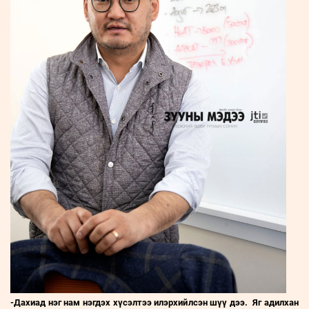
-Дахиад нэг нам нэгдэх хүсэлтээ илэрхийлсэн шүү дээ. Яг адилхан