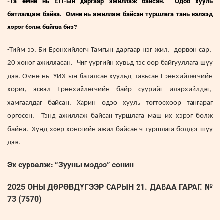
-Та өмнө нь ЕТГ-ын даргаар ажиллаж байсан. Одоо хууль
батлалцаж байна. Өмнө нь ажиллаж байсан туршлага тань нэлээд
хэрэг болж байгаа биз?
-Тийм ээ. Би Ерөнхийлөгч Тамгын даргаар нэг жил, дөрвөн сар,
20 хоног ажилласан. Чиг үүргийн хувьд тэс өөр байгууллага шүү
дээ. Өмнө нь УИХ-ын баталсан хуульд тавьсан Ерөнхийлөгчийн
хориг, эсвэл Ерөнхийлөгчийн байр суурийг илэрхийлдэг,
хамгаалдаг байсан. Харин одоо хууль тогтоохоор тангараг
өргөсөн. Тэнд ажиллаж байсан туршлага маш их хэрэг болж
байна. Хүнд хоёр хоногийн ажил байсан ч туршлага болдог шүү
дээ.
Эх сурвалж: “Зууны мэдээ” сонин
2025 ОНЫ ДӨРӨВДҮГЭЭР САРЫН 21. ДАВАА ГАРАГ. №
73 (7570)