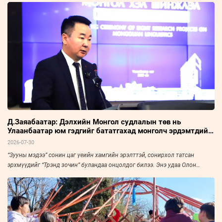
Д.Заяабаатар: Дэлхийн Монгол судлалын төв нь
Улаанбаатар юм гэдгийг бататгахад монголч эрдэмтдийн
хурал чухал нөлөөтэй
2026-07-30
“Зууны мэдээ” сонин цаг үеийн хамгийн эрэлттэй, сонирхол татсан
эрхмүүдийг “Трэнд зочин” буландаа онцолдог билээ. Энэ удаа Олон
Улсын Монгол Судлалын Холбооны Ерөнхий нарийн бичгийн дарга,
доктор, профессор Д.Заяабаатарыг урьж, ярилцлаа.