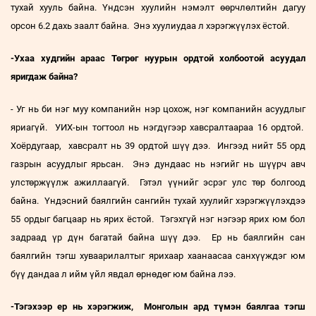
тухай хууль байна. Үндсэн хуулийн нэмэлт өөрчлөлтийн дагуу
орсон 6.2 дахь заалт байна. Энэ хуулиудаа л хэрэгжүүлэх ёстой.
-Ухаа худгийн араас Төгрөг нуурын ордтой холбоотой асуудал
яригдаж байна?
- Уг нь би нэг муу компанийн нэр цохож, нэг компанийн асуудлыг
яриагүй. УИХ-ын тогтоол нь нэгдүгээр хавсралтаараа 16 ордтой.
Хоёрдугаар, хавсралт нь 39 ордтой шүү дээ. Ингээд нийт 55 орд
газрын асуудлыг ярьсан. Энэ дундаас нь нэгийг нь шүүрч авч
улстөржүүлж ажиллаагүй. Гэтэл үүнийг эсрэг улс төр болгоод
байна. Үндэсний баялгийн сангийн тухай хуулийг хэрэгжүүлэхдээ
55 ордыг багцаар нь ярих ёстой. Тэгэхгүй нэг нэгээр ярих юм бол
задраад үр дүн багатай байна шүү дээ. Ер нь баялгийн сан
баялгийн тэгш хуваарилалтыг ярихаар хаанаасаа санхүүждэг юм
бүү дандаа л ийм үйл явдал өрнөдөг юм байна лээ.
-Тэгэхээр ер нь хэрэгжиж, Монголын ард түмэн баялгаа тэгш