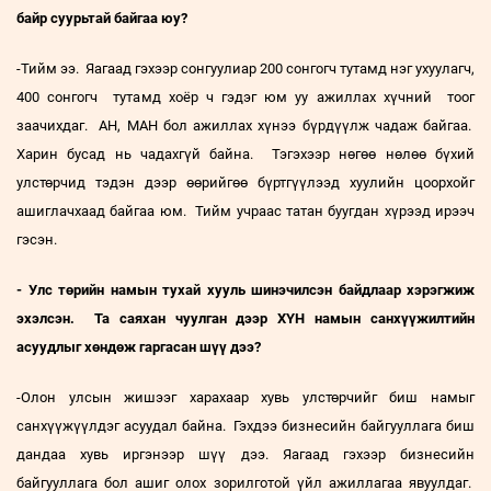
байр суурьтай байгаа юу?
-Тийм ээ. Яагаад гэхээр сонгуулиар 200 сонгогч тутамд нэг ухуулагч,
400 сонгогч тутамд хоёр ч гэдэг юм уу ажиллах хүчний тоог
заачихдаг. АН, МАН бол ажиллах хүнээ бүрдүүлж чадаж байгаа.
Харин бусад нь чадахгүй байна. Тэгэхээр нөгөө нөлөө бүхий
улстөрчид тэдэн дээр өөрийгөө бүртгүүлээд хуулийн цоорхойг
ашиглачхаад байгаа юм. Тийм учраас татан буугдан хүрээд ирээч
гэсэн.
- Улс төрийн намын тухай хууль шинэчилсэн байдлаар хэрэгжиж
эхэлсэн. Та саяхан чуулган дээр ХҮН намын санхүүжилтийн
асуудлыг хөндөж гаргасан шүү дээ?
-Олон улсын жишээг харахаар хувь улстөрчийг биш намыг
санхүүжүүлдэг асуудал байна. Гэхдээ бизнесийн байгууллага биш
дандаа хувь иргэнээр шүү дээ. Яагаад гэхээр бизнесийн
байгууллага бол ашиг олох зорилготой үйл ажиллагаа явуулдаг.