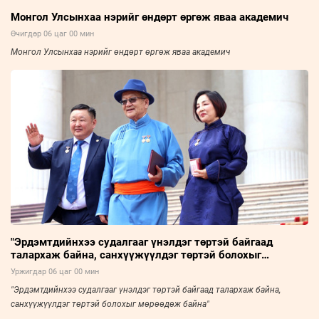
Монгол Улсынхаа нэрийг өндөрт өргөж яваа академич
Өчигдөр 06 цаг 00 мин
Монгол Улсынхаа нэрийг өндөрт өргөж яваа академич
"Эрдэмтдийнхээ судалгааг үнэлдэг төртэй байгаад
талархаж байна, санхүүжүүлдэг төртэй болохыг
мөрөөдөж байна"
Уржигдар 06 цаг 00 мин
"Эрдэмтдийнхээ судалгааг үнэлдэг төртэй байгаад талархаж байна,
санхүүжүүлдэг төртэй болохыг мөрөөдөж байна"