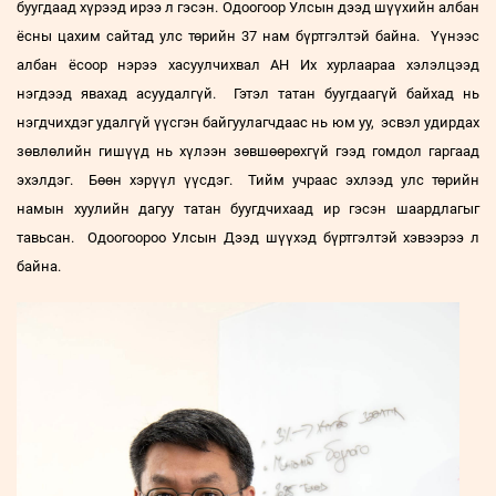
буугдаад хүрээд ирээ л гэсэн. Одоогоор Улсын дээд шүүхийн албан
ёсны цахим сайтад улс төрийн 37 нам бүртгэлтэй байна. Үүнээс
албан ёсоор нэрээ хасуулчихвал АН Их хурлаараа хэлэлцээд
нэгдээд явахад асуудалгүй. Гэтэл татан буугдаагүй байхад нь
нэгдчихдэг удалгүй үүсгэн байгуулагчдаас нь юм уу, эсвэл удирдах
зөвлөлийн гишүүд нь хүлээн зөвшөөрөхгүй гээд гомдол гаргаад
эхэлдэг. Бөөн хэрүүл үүсдэг. Тийм учраас эхлээд улс төрийн
намын хуулийн дагуу татан буугдчихаад ир гэсэн шаардлагыг
тавьсан. Одоогоороо Улсын Дээд шүүхэд бүртгэлтэй хэвээрээ л
байна.