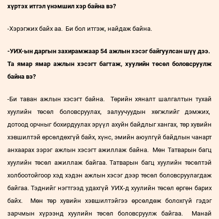
хүртэх итгэл үнэмшил хэр байна вэ?
-Хэрэгжих байх аа. Би бол итгэж, найдаж байна.
-УИХ-ын даргын захирамжаар 54 ажлын хэсэг байгуулсан шүү дээ.
Та ямар ямар ажлын хэсэгт багтаж, хуулийн төсөл боловсруулж
байна вэ?
-Би таван ажлын хэсэгт байна. Төрийн хяналт шалгалтын тухай
хуулийн төсөл боловсруулах, залуучуудын хөгжлийг дэмжих,
дотоод орчныг бохирдуулах эрүүл ахуйн байдлыг хангах, төр хувийн
хэвшилтэй өрсөлдөхгүй байх, хүнс, эмийн аюулгүй байдлын чанарт
анхаарах зэрэг ажлын хэсэгт ажиллаж байна. Мөн Татварын багц
хуулийн төсөл ажиллаж байгаа. Татварын багц хуулийн төсөлтэй
холбоотойгоор хэд хэдэн ажлын хэсэг дээр төсөл боловсруулагдаж
байгаа. Тэднийг нэгтгээд удахгүй УИХ-д хуулийн төсөл өргөн барих
байх. Мөн төр хувийн хэвшилтэйгээ өрсөлдөж болохгүй гэдэг
зарчмын хүрээнд хуулийн төсөл боловсруулж байгаа. Манай