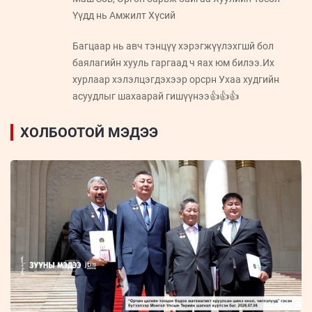
Үүдд нь Амжилт Хүсий
Багцаар нь авч тэнцүү хэрэгжүүлэхгшй бол
баялагийн хууль гаргаад ч яах юм билээ.Их
хурлаар хэлэлцэгдэхээр орсрн Ухаа худгийн
асуудлыг шахаарай гишүүнээ👍👍👍
ХОЛБООТОЙ МЭДЭЭ