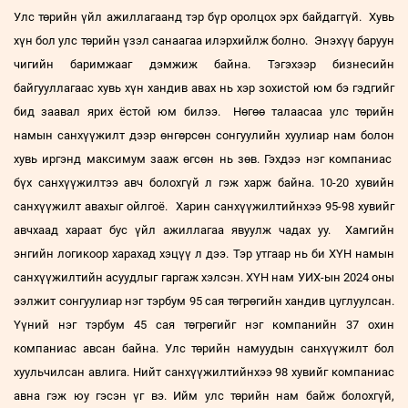
Улс төрийн үйл ажиллагаанд тэр бүр оролцох эрх байдаггүй. Хувь
хүн бол улс төрийн үзэл санаагаа илэрхийлж болно. Энэхүү баруун
чигийн баримжааг дэмжиж байна. Тэгэхээр бизнесийн
байгууллагаас хувь хүн хандив авах нь хэр зохистой юм бэ гэдгийг
бид заавал ярих ёстой юм билээ. Нөгөө талаасаа улс төрийн
намын санхүүжилт дээр өнгөрсөн сонгуулийн хуулиар нам болон
хувь иргэнд максимум зааж өгсөн нь зөв. Гэхдээ нэг компаниас
бүх санхүүжилтээ авч болохгүй л гэж харж байна. 10-20 хувийн
санхүүжилт авахыг ойлгоё. Харин санхүүжилтийнхээ 95-98 хувийг
авчхаад хараат бус үйл ажиллагаа явуулж чадах уу. Хамгийн
энгийн логикоор харахад хэцүү л дээ. Тэр утгаар нь би ХҮН намын
санхүүжилтийн асуудлыг гаргаж хэлсэн. ХҮН нам УИХ-ын 2024 оны
ээлжит сонгуулиар нэг тэрбум 95 сая төгрөгийн хандив цуглуулсан.
Үүний нэг тэрбум 45 сая төгрөгийг нэг компанийн 37 охин
компаниас авсан байна. Улс төрийн намуудын санхүүжилт бол
хуульчилсан авлига. Нийт санхүүжилтийнхээ 98 хувийг компаниас
авна гэж юу гэсэн үг вэ. Ийм улс төрийн нам байж болохгүй,