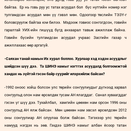
байгаа. Ер нь говь руу ус татах асуудал бол бүс нутгийн номер нэг
тулгамдсан асуудал мөн үү гэвэл мөн. Одоогоор төслийн ТЭЗҮ-г
боловсруулж байгаа юм билээ. Мэдээж говиос сонгогдсон, говийн
гаралтай УИХ-ийн гишүүд бүгд анхаарал тавьж ажиллаж байна.
Говийн бүсийн тулгамдсан асуудал учраас Засгийн газар ч
ажиллахаас өөр аргагүй.
-Саяхан танай намын Их хурал боллоо. Хурлаар хэд хэдэн асуудлыг
шийдсэн шүү дээ. Та ШИНЭ намыг нэгтгэх асуудалд болгоомжтой
хандах нь зүйтэй гэсэн байр суурийг илэрхийлж байсан?
-1992 оноос хойш болсон улс төрийн сонгуулиудыг дүгнээд харвал
сонгуульд олон нам өрсөлдөх тусам АН ялагддаг. Санал хуваагддаг
гэсэн үг шүү дээ. Тухайлбал, хамгийн цөөхөн нам орсон 1996 оны
сонгуульд АН ялж байсан. Мөн цөөхөн нам эвсэл өрсөлдсөн 2012
оны сонгуулиар АН олуулаа болж байсан. Тэгэхээр улс төрийн
намууд нэгдэх нь зөв. Гэхдээ ШИНЭ намыг албан ёсоор татан