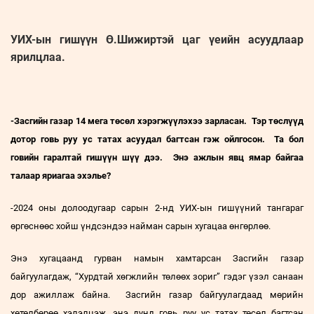
УИХ-ын гишүүн Ө.Шижиртэй цаг үеийн асуудлаар
ярилцлаа.
-Засгийн газар 14 мега төсөл хэрэгжүүлэхээ зарласан. Тэр төслүүд
дотор говь руу ус татах асуудал багтсан гэж ойлгосон. Та бол
говийн гаралтай гишүүн шүү дээ. Энэ ажлын явц ямар байгаа
талаар яриагаа эхэлье?
-2024 оны долоодугаар сарын 2-нд УИХ-ын гишүүний тангараг
өргөснөөс хойш үндсэндээ найман сарын хугацаа өнгөрлөө.
Энэ хугацаанд гурван намын хамтарсан Засгийн газар
байгуулагдаж, “Хурдтай хөгжлийн төлөөх зориг” гэдэг үзэл санаан
дор ажиллаж байна. Засгийн газар байгуулагдаад мөрийн
хөтөлбөрөө хэлэлцэж, энэ дунд говь руу ус татах төсөл багтсан