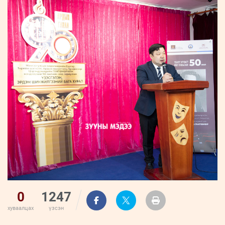
ҮНДЭСНИЙ
ВИДЕО
Бизнес
ФОТО
МЭДЭЭЛЛИЙН
хөгжил
ZUUNII
ТӨВ
Leaderships
УРЛАГ
MEDEE
forum
Бүртгүүлэх
WEEKLY
Нэвтрэх
0
1247
хуваалцах
үзсэн