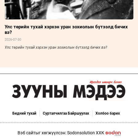
Улс төрийн тухай хэрхэн уран зохиолын бүтээлд бичих
вэ?
2026-07-30
Улс төрийн тухай хэрхэн уран зохиолын бүтээлд бичих вэ?
Бидний тухай
Сурталчилгаа Байршуулах
Холбоо барих
Вэб сайтыг хөгжүүлсэн: Sodonsolution ХХК