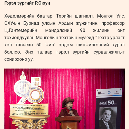
Гэрэл зургийг Р.Оюун
Хөдөлмөрийн баатар, Төрийн шагналт, Монгол Улс,
ОХУ-ын Буриад улсын Ардын жүжигчин, профессор
Ц.Гантөмөрийн мэндэлсний 90 жилийн ойг
тохиолдуулан Монголын театрын музейд "Театр урлагт
хөл тавьсан 50 жил" эрдэм шинжилгээний хурал
боллоо. Энэ талаар гэрэл зургийн сурвалжилгыг
сонирхоно уу.