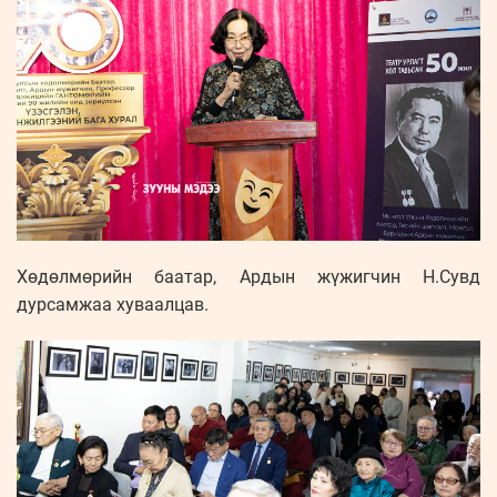
Хөдөлмөрийн баатар, Ардын жүжигчин Н.Сувд
дурсамжаа хуваалцав.