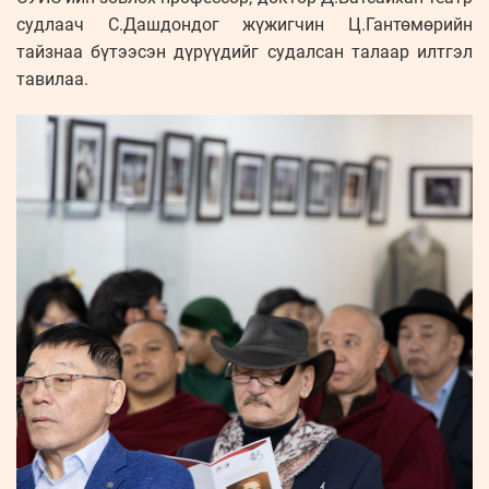
судлаач С.Дашдондог жүжигчин Ц.Гантөмөрийн
тайзнаа бүтээсэн дүрүүдийг судалсан талаар илтгэл
тавилаа.