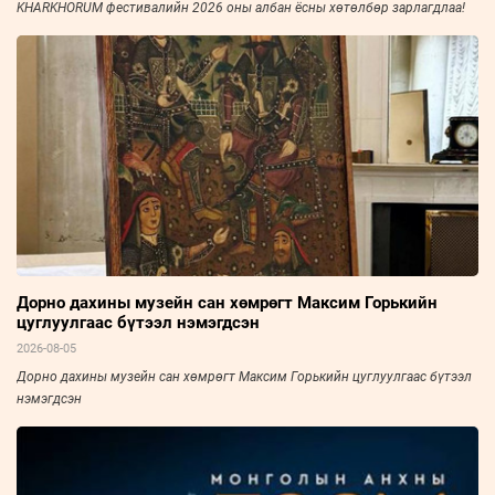
KHARKHORUM фестивалийн 2026 оны албан ёсны хөтөлбөр зарлагдлаа!
Дорно дахины музейн сан хөмрөгт Максим Горькийн
цуглуулгаас бүтээл нэмэгдсэн
2026-08-05
Дорно дахины музейн сан хөмрөгт Максим Горькийн цуглуулгаас бүтээл
нэмэгдсэн