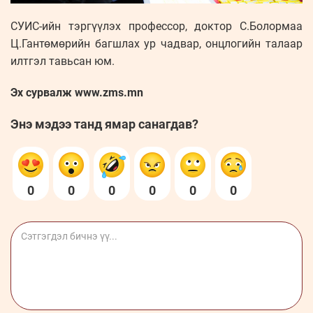
СУИС-ийн тэргүүлэх профессор, доктор С.Болормаа
Ц.Гантөмөрийн багшлах ур чадвар, онцлогийн талаар
илтгэл тавьсан юм.
Эх сурвалж www.zms.mn
Энэ мэдээ танд ямар санагдав?
0
0
0
0
0
0