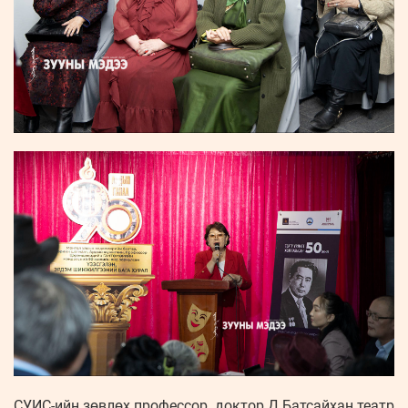
СУИС-ийн зөвлөх профессор, доктор Д.Батсайхан театр