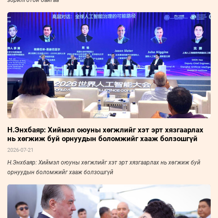
Н.Энхбаяр: Хиймэл оюуны хөгжлийг хэт эрт хязгаарлах
нь хөгжиж буй орнуудын боломжийг хааж болзошгүй
2026-07-21
Н.Энхбаяр: Хиймэл оюуны хөгжлийг хэт эрт хязгаарлах нь хөгжиж буй
орнуудын боломжийг хааж болзошгүй