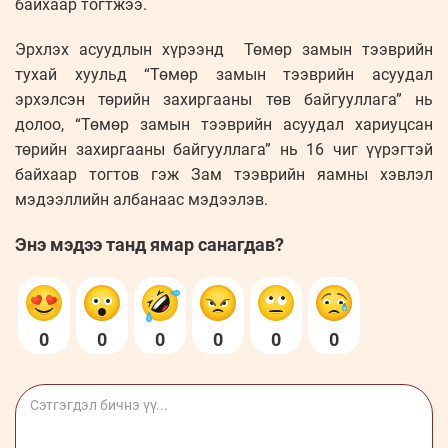
байхаар тогтжээ.
Эрхлэх асуудлын хүрээнд Төмөр замын тээврийн
тухай хуульд “Төмөр замын тээврийн асуудал
эрхэлсэн төрийн захиргааны төв байгууллага” нь
долоо, “Төмөр замын тээврийн асуудал хариуцсан
төрийн захиргааны байгууллага” нь 16 чиг үүрэгтэй
байхаар тогтов гэж Зам тээврийн яамны хэвлэл
мэдээллийн албанаас мэдээлэв.
Энэ мэдээ танд ямар санагдав?
0
0
0
0
0
0