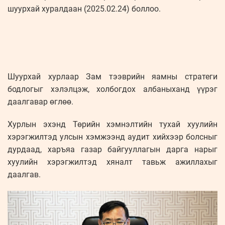
шуурхай хуралдаан (2025.02.24) боллоо.
Шуурхай хурлаар Зам тээврийн яамны стратеги
бодлогыг хэлэлцэж, холбогдох албаныханд үүрэг
даалгавар өглөө.
Хурлын эхэнд Төрийн хэмнэлтийн тухай хуулийн
хэрэгжилтэд улсын хэмжээнд аудит хийхээр болсныг
дурдаад, харъяа газар байгууллагын дарга нарыг
хуулийн хэрэгжилтэд хяналт тавьж ажиллахыг
даалгав.