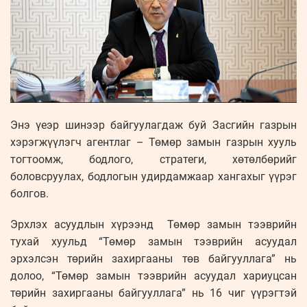
Энэ үеэр шинээр байгуулагдаж буй Засгийн газрын
хэрэгжүүлэгч агентлаг – Төмөр замын газрын хууль
тогтоомж, бодлого, стратеги, хөтөлбөрийг
боловсруулах, бодлогын удирдамжаар хангахыг үүрэг
болгов.
Эрхлэх асуудлын хүрээнд Төмөр замын тээврийн
тухай хуульд “Төмөр замын тээврийн асуудал
эрхэлсэн төрийн захиргааны төв байгууллага” нь
долоо, “Төмөр замын тээврийн асуудал хариуцсан
төрийн захиргааны байгууллага” нь 16 чиг үүрэгтэй