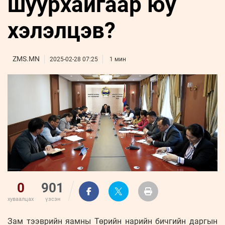
шуурхайгаар юу
ҮНДЭСНИЙ
ВИДЕО
Бизнес
ФОТО
МЭДЭЭЛЛИЙН
хөгжил
хэлэлцэв?
ZUUNII
ТӨВ
Leaderships
УРЛАГ
MEDEE
forum
Бүртгүүлэх
WEEKLY
Нэвтрэх
ZMS.MN
2025-02-28 07:25
1 мин
0
901
хуваалцах
үзсэн
Зам тээврийн яамны Төрийн нарийн бичгийн даргын