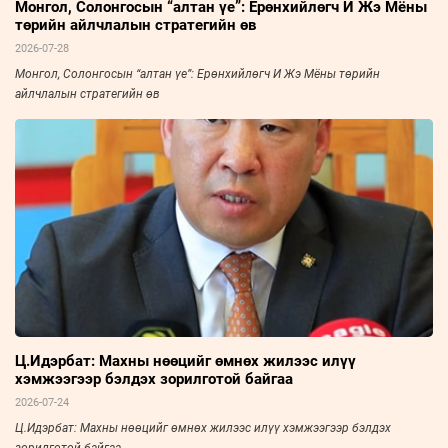
Монгол, Солонгосын “алтан үе”: Ерөнхийлөгч И Жэ Мёны
төрийн айлчлалын стратегийн өв
2026-07-28
Монгол, Солонгосын “алтан үе”: Ерөнхийлөгч И Жэ Мёны төрийн
айлчлалын стратегийн өв
Ц.Идэрбат: Махны нөөцийг өмнөх жилээс илүү
хэмжээгээр бэлдэх зорилготой байгаа
2026-07-24
Ц.Идэрбат: Махны нөөцийг өмнөх жилээс илүү хэмжээгээр бэлдэх
зорилготой байгаа