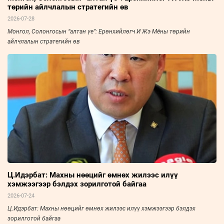
төрийн айлчлалын стратегийн өв
2026-07-28
Монгол, Солонгосын “алтан үе”: Ерөнхийлөгч И Жэ Мёны төрийн
айлчлалын стратегийн өв
Ц.Идэрбат: Махны нөөцийг өмнөх жилээс илүү
хэмжээгээр бэлдэх зорилготой байгаа
2026-07-24
Ц.Идэрбат: Махны нөөцийг өмнөх жилээс илүү хэмжээгээр бэлдэх
зорилготой байгаа