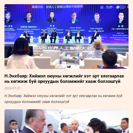
Н.Энхбаяр: Хиймэл оюуны хөгжлийг хэт эрт хязгаарлах
нь хөгжиж буй орнуудын боломжийг хааж болзошгүй
2026-07-21
Н.Энхбаяр: Хиймэл оюуны хөгжлийг хэт эрт хязгаарлах нь хөгжиж буй
орнуудын боломжийг хааж болзошгүй