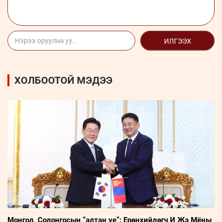
ИЛГЭЭХ
ХОЛБООТОЙ МЭДЭЭ
Монгол, Солонгосын “алтан үе”: Ерөнхийлөгч И Жэ Мёны