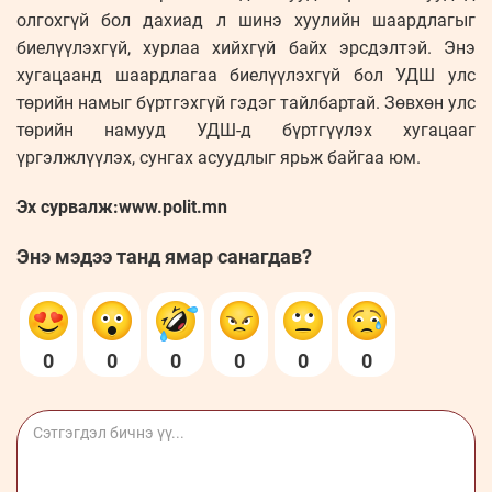
олгохгүй бол дахиад л шинэ хуулийн шаардлагыг
биелүүлэхгүй, хурлаа хийхгүй байх эрсдэлтэй. Энэ
хугацаанд шаардлагаа биелүүлэхгүй бол УДШ улс
төрийн намыг бүртгэхгүй гэдэг тайлбартай. Зөвхөн улс
төрийн намууд УДШ-д бүртгүүлэх хугацааг
үргэлжлүүлэх, сунгах асуудлыг ярьж байгаа юм.
Эх сурвалж:www.polit.mn
Энэ мэдээ танд ямар санагдав?
0
0
0
0
0
0