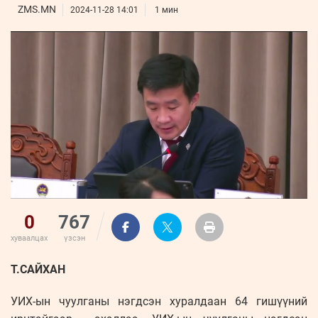
ҮНДЭСНИЙ
ВИДЕО
ZMS.MN
Бизнес
2024-11-28 14:01
1 мин
ФОТО
МЭДЭЭЛЛИЙН
хөгжил
ZUUNII
ТӨВ
Leaderships
УРЛАГ
MEDEE
forum
Бүртгүүлэх
WEEKLY
Нэвтрэх
0
767
хуваалцах
үзсэн
Т.САЙХАН
УИХ-ын чуулганы нэгдсэн хуралдаан 64 гишүүний