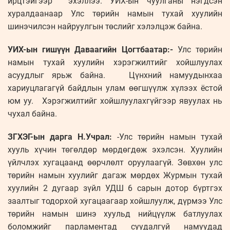
ирцтэйгээр эхэллээ. УИХ-ын чуулганы нэгдсэн
хуралдаанаар Улс төрийн намын тухай хуулийн
шинэчилсэн найруулгын төслийг хэлэлцэж байна.
УИХ-ын гишүүн Даваагийн Цогтбаатар:-
Улс төрийн
намын тухай хуулийн хэрэгжилтийг хойшлуулах
асуудлыг ярьж байна. Цүнхний намуудынхаа
хариуцлагагүй байдлын улам өөгшүүлж хүлээх ёстой
юм уу. Хэрэгжилтийг хойшлуулахгүйгээр явуулах нь
чухал байна.
ЗГХЭГ-ын дарга Н.Учрал:
-Улс төрийн намын тухай
хууль хүчин төгөлдөр мөрдөгдөж эхэлсэн. Хуулийн
үйлчлэх хугацаанд өөрчлөлт оруулаагүй. Зөвхөн улс
төрийн намын хуулийг дагаж мөрдөх Журмын тухай
хуулийн 2 дугаар зүйл УДШ 6 сарын дотор бүртгэх
заалтыг тодорхой хугацаагаар хойшлуулж, дүрмээ Улс
төрийн намын шинэ хуульд нийцүүлж батлуулах
боломжийг парламентад суудалгүй намуудад