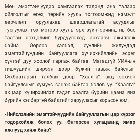
Мөн эмэгтэйчүүдээ хамгаалах тэдэнд энэ талаар
ойлголтыг өгөх, төрийн хууль тогтоомжид нэмэлт
өөрчлөлт оруулахад шаардлагатай асуудлыг
тусгуулах, гэх мэтээр хууль эрх зүйн орчинд нь бас
таатай нөхцөлийг бүрдүүлэхэд анхаарч ажиллаж
байна. Өөрөөр хэлбэл, сүүлийн жилүүдэд
эмэгтэйчүүдийн байгууллага хүчирхийллийн эсрэг
хүчтэй дуу хоолой гаргаж байгаа. Магадгүй УИХ-ын
гишүүдийн ширээн дээр бүжин тавьж байсныг,
Сүхбаатарын талбай дээр “Хаалга” акц зохион
байгуулсныг хүмүүс санаж байгаа болов уу. “Хаалга”
акцаар хүчирхийлэл гэдэг хаалга бүрийн цаана янз
бүрийн хэлбэртэй байдгийг харуулахыг зорьсон юм.
-Нийслэлийн эмэгтэйчүүдийн байгууллагын цар хүрээг
тодорхойлж болох уу. Өнгөрсөн хугацаанд ямар
ажлууд хийж байв?