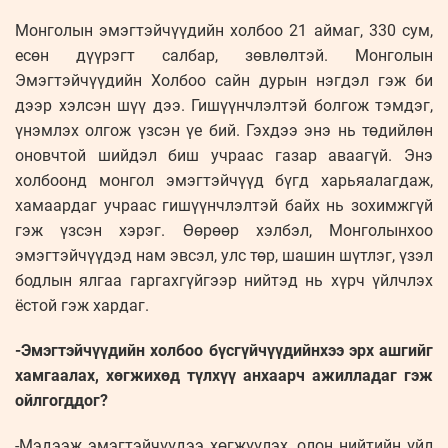
Монголын эмэгтэйчүүдийн холбоо 21 аймаг, 330 сум,
есөн дүүрэгт салбар, зөвлөлтэй. Монголын
Эмэгтэйчүүдийн Холбоо сайн дурын нэгдэл гэж би
дээр хэлсэн шүү дээ. Гишүүнчлэлтэй болгож тэмдэг,
үнэмлэх олгож үзсэн үе бий. Гэхдээ энэ нь төдийлөн
оновчтой шийдэл биш учраас газар аваагүй. Энэ
холбоонд монгол эмэгтэйчүүд бүгд харьяалагдаж,
хамаардаг учраас гишүүнчлэлтэй байх нь зохимжгүй
гэж үзсэн хэрэг. Өөрөөр хэлбэл, Монголынхоо
эмэгтэйчүүдэд нам эвсэл, улс төр, шашин шүтлэг, үзэл
бодлын ялгаа гаргахгүйгээр нийтэд нь хүрч үйлчлэх
ёстой гэж хардаг.
-Эмэгтэйчүүдийн холбоо бүсгүйчүүдийнхээ эрх ашгийг
хамгаалах, хөгжихөд түлхүү анхаарч ажилладаг гэж
ойлгогддог?
-Мэдээж эмэгтэйчүүдээ хөгжүүлэх, олон нийтийн үйл