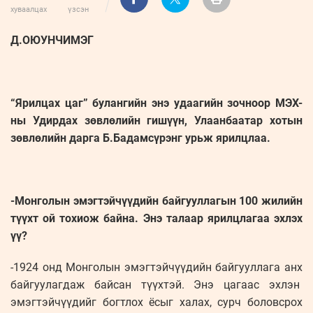
хуваалцах
үзсэн
Д.ОЮУНЧИМЭГ
“Ярилцах цаг” булангийн энэ удаагийн зочноор МЭХ-
ны Удирдах зөвлөлийн гишүүн, Улаанбаатар хотын
зөвлөлийн дарга Б.Бадамсүрэнг урьж ярилцлаа.
-Монголын эмэгтэйчүүдийн байгууллагын 100 жилийн
түүхт ой тохиож байна. Энэ талаар ярилцлагаа эхлэх
үү?
-1924 онд Монголын эмэгтэйчүүдийн байгууллага анх
байгуулагдаж байсан түүхтэй. Энэ цагаас эхлэн
эмэгтэйчүүдийг богтлох ёсыг халах, сурч боловсрох