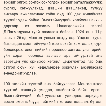
эрхийг олгох, сонгох сонгогдох эрхийг баталгаажуулж,
сургах, хөгжүүлэхэд, дэвшин дээшлэхэд, түлхүү
анхаарч ажилласнаас хойш бид 100 дах жилийнхээ
түүхийг үдэж байна. Эмэгтэйчүүдийн холбооны анхны
даргаар их зохиолч Нацагдоржийн гэргий
Д.Пагмадулам гуай ажиллаж байсан. 1924 оны 11-р
сарын 26-нд Монгол улсын анхдугаар Үндсэн хууль
батлагдан эмэгтэйчүүдийнхээ эрхийг хамгаалах, сурч
боловсрох, олон нийтийн оролцоо хангах, улс төрийн
үйл хэрэгт оролцох зэргээр эрэгтэйчүүдтэй энэ
зэрэгцэн улс орныхоо хөгжил цэцэглэлтэд гар бие,
сэтгэл оюун, хүч хөдөлмөрөө зориулан ажилласаар
өнөөдрийг хүрлээ.
100 жилийн түүхтэй энэ байгууллага Монголынхоо
түүхтэй салшгүй уялдаа, холбоотой байж ирсэн.
Эмэгтэйчүүдийн байгууллагыг удирдаж, хариуцаж
ирсэн эмэгтэйчүүд нийгмийн хөгжил дэвшил, бүтээн