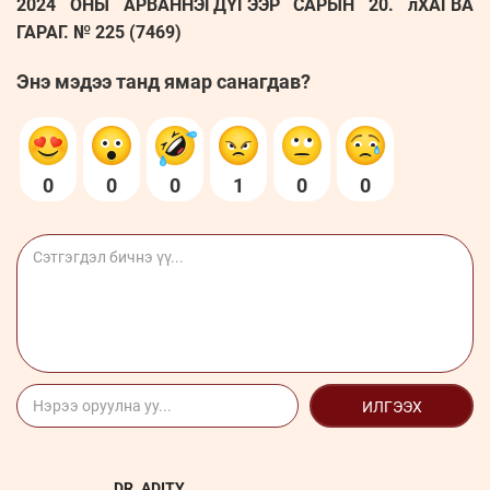
2024 ОНЫ АРВАННЭГДҮГЭЭР САРЫН 20. лХАГВА
ГАРАГ. № 225 (7469)
Энэ мэдээ танд ямар санагдав?
0
0
0
1
0
0
ИЛГЭЭХ
DR. ADITY