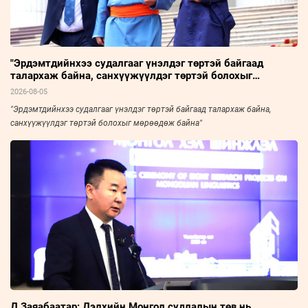
"Эрдэмтдийнхээ судалгааг үнэлдэг төртэй байгаад
талархаж байна, санхүүжүүлдэг төртэй болохыг
мөрөөдөж байна"
2026-08-05
"Эрдэмтдийнхээ судалгааг үнэлдэг төртэй байгаад талархаж байна,
санхүүжүүлдэг төртэй болохыг мөрөөдөж байна"
Д.Заяабаатар: Дэлхийн Монгол судлалын төв нь