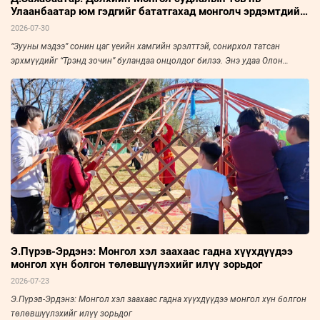
Улаанбаатар юм гэдгийг бататгахад монголч эрдэмтдийн
хурал чухал нөлөөтэй
2026-07-30
“Зууны мэдээ” сонин цаг үеийн хамгийн эрэлттэй, сонирхол татсан
эрхмүүдийг “Трэнд зочин” буландаа онцолдог билээ. Энэ удаа Олон
Улсын Монгол Судлалын Холбооны Ерөнхий нарийн бичгийн дарга,
доктор, профессор Д.Заяабаатарыг урьж, ярилцлаа.
Э.Пүрэв-Эрдэнэ: Монгол хэл заахаас гадна хүүхдүүдээ
монгол хүн болгон төлөвшүүлэхийг илүү зорьдог
2026-07-23
Э.Пүрэв-Эрдэнэ: Монгол хэл заахаас гадна хүүхдүүдээ монгол хүн болгон
төлөвшүүлэхийг илүү зорьдог