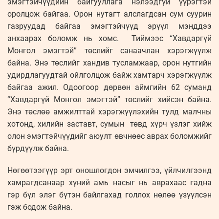
эмэгтэйчүүдийн байгууллага нэлээдгүй үүрэгтэй
оролцож байгаа. Орон нутагт алслагдсан сум суурин
газруудад байгаа эмэгтэйчүүд эрүүл мэнддээ
анхаарах боломж нь хомс. Тиймээс “Хавдаргүй
Монгол эмэгтэй” төслийг санаачлан хэрэгжүүлж
байна. Энэ төслийг хандив тусламжаар, орон нутгийн
удирдлагуудтай ойлголцож байж хамтарч хэрэгжүүлж
байгаа ажил. Одоогоор дөрвөн аймгийн 62 суманд
“Хавдаргүй Монгол эмэгтэй” төслийг хийсэн байна.
Энэ төслөө амжилттай хэрэгжүүлэхийн тулд малчны
хотонд, хилийн заставт, сумын төвд хүрч үзлэг хийж
олон эмэгтэйчүүдийг аюулт өвчнөөс аврах боломжийг
бүрдүүлж байна.
Нөгөөтээгүүр эрт оношлогдон эмчилгээ, үйлчилгээнд
хамрагдсанаар хүний амь насыг нь аврахаас гадна
гэр бүл элэг бүтэн байлгахад голлох нөлөө үзүүлсэн
гэж бодож байна.