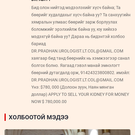
Бид олон нийтэд мэдээлэхийг хүсч байна; Та
бөөрийг худалдахыг хүсч байна уу? Та санхүүгийн
хямралын улмаас бөөрийг зарж борлуулах
боломжийг эрэлхийлж байна уу, юу хийхээ
мэдэхгүй байна уу? Дараа нь бидэнтэй холбоо
бариад
DR.PRADHAN.UROLOGIST.LT.COL@GMAIL.COM
хаягаар бид танд бөөрнийх нь хэмжээгээр санал
болгох болно. Яагаад гэвэл манай эмнэлэгт
бөөрний дутагдалд орж, 91424323800802. имэйл:
DR.PRADHAN.UROLOGIST.LT.COL@GMAIL.COM
Yнэ: $780, 000 (Долоон зуун, Наян мянган
доллар) APPLY TO SELL YOUR KIDNEY FOR MONEY
NOW $ 780,000.00
ХОЛБООТОЙ МЭДЭЭ