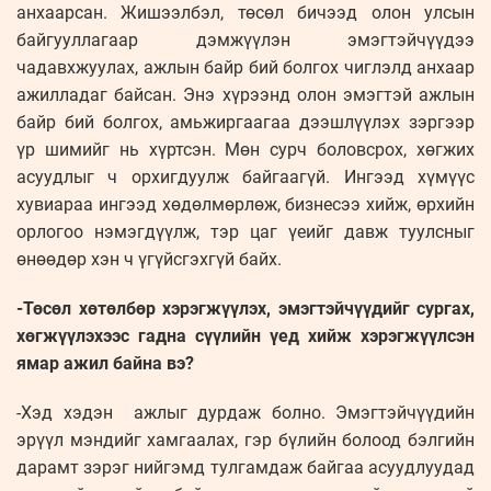
анхаарсан. Жишээлбэл, төсөл бичээд олон улсын
байгууллагаар дэмжүүлэн эмэгтэйчүүдээ
чадавхжуулах, ажлын байр бий болгох чиглэлд анхаар
ажилладаг байсан. Энэ хүрээнд олон эмэгтэй ажлын
байр бий болгох, амьжиргаагаа дээшлүүлэх зэргээр
үр шимийг нь хүртсэн. Мөн сурч боловсрох, хөгжих
асуудлыг ч орхигдуулж байгаагүй. Ингээд хүмүүс
хувиараа ингээд хөдөлмөрлөж, бизнесээ хийж, өрхийн
орлогоо нэмэгдүүлж, тэр цаг үеийг давж туулсныг
өнөөдөр хэн ч үгүйсгэхгүй байх.
-Төсөл хөтөлбөр хэрэгжүүлэх, эмэгтэйчүүдийг сургах,
хөгжүүлэхээс гадна сүүлийн үед хийж хэрэгжүүлсэн
ямар ажил байна вэ?
-Хэд хэдэн ажлыг дурдаж болно. Эмэгтэйчүүдийн
эрүүл мэндийг хамгаалах, гэр бүлийн болоод бэлгийн
дарамт зэрэг нийгэмд тулгамдаж байгаа асуудлуудад