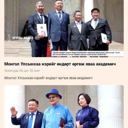
Монгол Улсынхаа нэрийг өндөрт өргөж яваа академич
Уржигдар 06 цаг 00 мин
Монгол Улсынхаа нэрийг өндөрт өргөж яваа академич