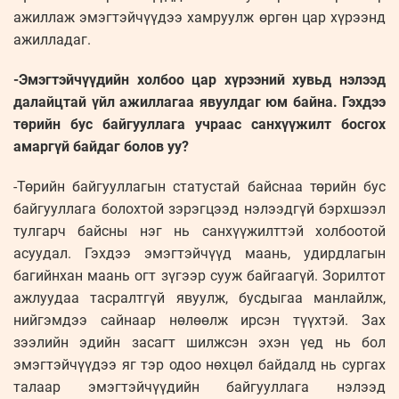
ажиллаж эмэгтэйчүүдээ хамруулж өргөн цар хүрээнд
ажилладаг.
-Эмэгтэйчүүдийн холбоо цар хүрээний хувьд нэлээд
далайцтай үйл ажиллагаа явуулдаг юм байна. Гэхдээ
төрийн бус байгууллага учраас санхүүжилт босгох
амаргүй байдаг болов уу?
-Төрийн байгууллагын статустай байснаа төрийн бус
байгууллага болохтой зэрэгцээд нэлээдгүй бэрхшээл
тулгарч байсны нэг нь санхүүжилттэй холбоотой
асуудал. Гэхдээ эмэгтэйчүүд маань, удирдлагын
багийнхан маань огт зүгээр сууж байгаагүй. Зорилтот
ажлуудаа тасралтгүй явуулж, бусдыгаа манлайлж,
нийгэмдээ сайнаар нөлөөлж ирсэн түүхтэй. Зах
зээлийн эдийн засагт шилжсэн эхэн үед нь бол
эмэгтэйчүүдээ яг тэр одоо нөхцөл байдалд нь сургах
талаар эмэгтэйчүүдийн байгууллага нэлээд