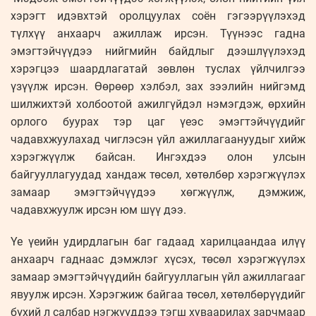
хэрэгт идэвхтэй оролцуулах соён гэгээрүүлэхэд
түлхүү анхаарч ажиллаж ирсэн. Түүнээс гадна
эмэгтэйчүүдээ нийгмийн байдлыг дээшлүүлэхэд
хэрэгцээ шаардлагатай зөвлөн туслах үйлчилгээ
үзүүлж ирсэн. Өөрөөр хэлбэл, зах зээлийн нийгэмд
шилжихтэй холбоотой ажилгүйдэл нэмэгдэж, өрхийн
орлого буурах тэр цаг үеэс эмэгтэйчүүдийг
чадавхжуулахад чиглэсэн үйл ажиллагаануудыг хийж
хэрэгжүүлж байсан. Ингэхдээ олон улсын
байгууллагуудад хандаж төсөл, хөтөлбөр хэрэгжүүлэх
замаар эмэгтэйчүүдээ хөгжүүлж, дэмжиж,
чадавхжуулж ирсэн юм шүү дээ.
Үе үеийн удирдлагын баг гадаад харилцаандаа илүү
анхаарч гаднаас дэмжлэг хүсэх, төсөл хэрэгжүүлэх
замаар эмэгтэйчүүдийн байгууллагын үйл ажиллагааг
явуулж ирсэн. Хэрэгжиж байгаа төсөл, хөтөлбөрүүдийг
бүхий л салбар нэгжүүддээ тэгш хуваарилах зарчмаар