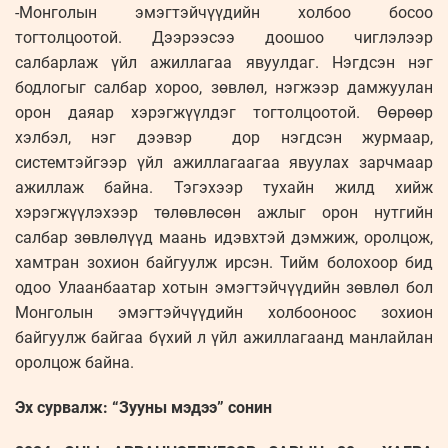
-Монголын эмэгтэйчүүдийн холбоо босоо
тогтолцоотой. Дээрээсээ доошоо чиглэлээр
салбарлаж үйл ажиллагаа явуулдаг. Нэгдсэн нэг
бодлогыг салбар хороо, зөвлөл, нэгжээр дамжуулан
орон даяар хэрэгжүүлдэг тогтолцоотой. Өөрөөр
хэлбэл, нэг дээвэр дор нэгдсэн журмаар,
системтэйгээр үйл ажиллагаагаа явуулах зарчмаар
ажиллаж байна. Тэгэхээр тухайн жилд хийж
хэрэгжүүлэхээр төлөвлөсөн ажлыг орон нутгийн
салбар зөвлөлүүд маань идэвхтэй дэмжиж, оролцож,
хамтран зохион байгуулж ирсэн. Тийм болохоор бид
одоо Улаанбаатар хотын эмэгтэйчүүдийн зөвлөл бол
Монголын эмэгтэйчүүдийн холбооноос зохион
байгуулж байгаа бүхий л үйл ажиллагаанд манлайлан
оролцож байна.
Эх сурвалж: “Зууны мэдээ” сонин