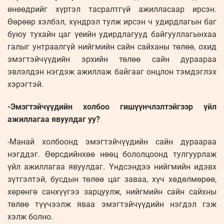
өнөөдрийг хүртэл тасралтгүй ажилласаар ирсэн.
Өөрөөр хэлбэл, хүндрэл тулж ирсэн ч удирдлагын баг
буюу тухайн цаг үеийн удирдлагууд байгууллагынхаа
галыг унтраалгүй нийгмийн сайн сайханы төлөө, охид
эмэгтэйчүүдийн эрхийн төлөө сайн дураараа
эвлэлдэн нэгдэж ажиллаж байгааг онцлон тэмдэглэх
хэрэгтэй.
-Эмэгтэйчүүдийн холбоо гишүүнчлэлтэйгээр үйл
ажиллагаа явуулдаг уу?
-Манай холбоонд эмэгтэйчүүдийн сайн дураараа
нэгддэг. Өөрсдийнхөө нөөц бололцоонд тулгуурлаж
үйл ажиллагаа явуулдаг. Үндсэндээ нийгмийн идэвх
зүтгэлтэй, бусдын төлөө цаг заваа, хүч хөдөлмөрөө,
хөрөнгө санхүүгээ зарцуулж, нийгмийн сайн сайхны
төлөө түүчээлж яваа эмэгтэйчүүдийн нэгдэл гэж
хэлж болно.