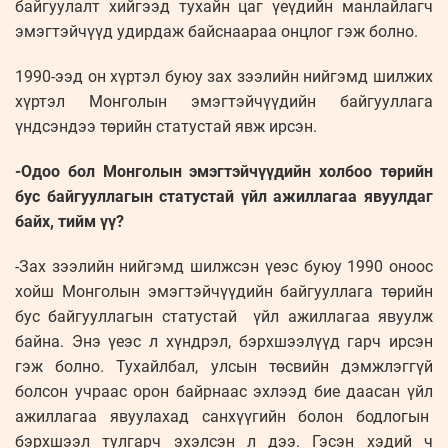
байгуулалт хийгээд тухайн цаг үеүдийн манлайлагч
эмэгтэйчүүд удирдаж байснаараа онцлог гэж болно.
1990-ээд он хүртэл буюу зах зээлийн нийгэмд шилжих
хүртэл Монголын эмэгтэйчүүдийн байгууллага
үндсэндээ төрийн статустай явж ирсэн.
-Одоо бол Монголын эмэгтэйчүүдийн холбоо төрийн
бус байгууллагын статустай үйл ажиллагаа явуулдаг
байх, тийм үү?
-Зах зээлийн нийгэмд шилжсэн үеэс буюу 1990 оноос
хойш Монголын эмэгтэйчүүдийн байгууллага төрийн
бус байгууллагын статустай үйл ажиллагаа явуулж
байна. Энэ үеэс л хүндрэл, бэрхшээлүүд гарч ирсэн
гэж болно. Тухайлбал, улсын төсвийн дэмжлэггүй
болсон учраас орон байрнаас эхлээд бие даасан үйл
ажиллагаа явуулахад санхүүгийн болон бодлогын
бэрхшээл тулгарч эхэлсэн л дээ. Гэсэн хэдий ч