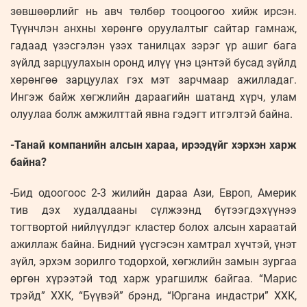
зөвшөөрлийг нь авч төлбөр тооцоогоо хийж ирсэн.
Түүнчлэн анхны хөрөнгө оруулалтыг сайтар гамнаж,
гадаад үзэсгэлэн үзэх танилцах зэрэг үр ашиг бага
зүйлд зарцуулахын оронд илүү үнэ цэнтэй бусад зүйлд
хөрөнгөө зарцуулах гэх мэт зарчмаар ажилладаг.
Ингэж байж хөгжлийн дараагийн шатанд хүрч, улам
олуулаа болж амжилттай явна гэдэгт итгэлтэй байна.
-Танай компанийн алсын хараа, ирээдүйг хэрхэн харж
байна?
-Бид одоогоос 2-3 жилийн дараа Ази, Европ, Америк
тив дэх худалдааны сүлжээнд бүтээгдэхүүнээ
тогтвортой нийлүүлдэг кластер болох алсын хараатай
ажиллаж байна. Бидний үүсгэсэн хамтрал хүчтэй, үнэт
зүйл, эрхэм зорилго тодорхой, хөгжлийн замын зургаа
өргөн хүрээтэй тод харж урагшилж байгаа. “Марис
трэйд” ХХК, “Бүүвэй” брэнд, “Юргана индастри” ХХК,