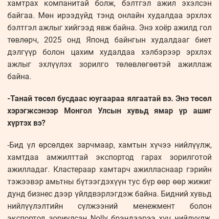
хамтрах компанитай болж, бэлтгэл ажил эхэлсэн
байгаа. Мөн ирээдүйд тэнд онлайн худалдаа эрхлэх
бэлтгэл ажлыг хийгээд явж байна. Энэ хоёр ажилд гол
төвлөрч, 2025 онд Японд байнгын худалдааг биет
дэлгүүр болон цахим худалдаа хэлбэрээр эрхлэх
ажлыг эхлүүлэх зорилго төлөвлөгөөтэй ажиллаж
байна.
-Танай төсөл бусдаас юугаараа ялгаатай вэ. Энэ төсөл
хэрэгжсэнээр Монгол Улсын хувьд ямар үр ашиг
хүртэх вэ?
-Бид үл өрсөлдөх зарчмаар, хамтын хүчээ нийлүүлж,
хамтдаа амжилттай экспортод гарах зорилготой
ажилладаг. Кластераар хамтарч ажилласнаар гэрийн
тэжээвэр амьтны бүтээгдэхүүн тус бүр өөр өөр жижиг
дунд бизнес дээр үйлдвэрлэгдэж байна. Бидний хувьд
нийлүүлэлтийн сүлжээний менежмент болон
экспортод зориулсан Nolly брэндээрээ хүч нийлүүлж,