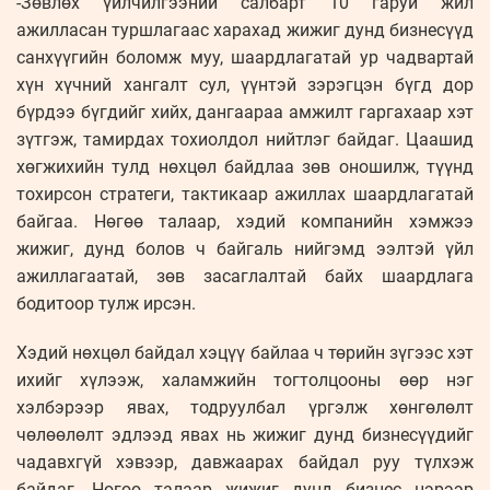
-Зөвлөх үйлчилгээний салбарт 10 гаруй жил
ажилласан туршлагаас харахад жижиг дунд бизнесүүд
санхүүгийн боломж муу, шаардлагатай ур чадвартай
хүн хүчний хангалт сул, үүнтэй зэрэгцэн бүгд дор
бүрдээ бүгдийг хийх, дангаараа амжилт гаргахаар хэт
зүтгэж, тамирдах тохиолдол нийтлэг байдаг. Цаашид
хөгжихийн тулд нөхцөл байдлаа зөв оношилж, түүнд
тохирсон стратеги, тактикаар ажиллах шаардлагатай
байгаа. Нөгөө талаар, хэдий компанийн хэмжээ
жижиг, дунд болов ч байгаль нийгэмд ээлтэй үйл
ажиллагаатай, зөв засаглалтай байх шаардлага
бодитоор тулж ирсэн.
Хэдий нөхцөл байдал хэцүү байлаа ч төрийн зүгээс хэт
ихийг хүлээж, халамжийн тогтолцооны өөр нэг
хэлбэрээр явах, тодруулбал үргэлж хөнгөлөлт
чөлөөлөлт эдлээд явах нь жижиг дунд бизнесүүдийг
чадавхгүй хэвээр, давжаарах байдал руу түлхэж
байдаг. Нөгөө талаар жижиг дунд бизнес нэрээр