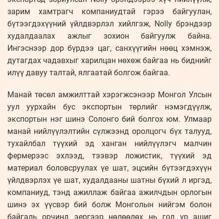
зарим хамтрагч компаниудтай гэрээ байгуулан,
бүтээгдэхүүний үйлдвэрлэл хийлгэж, Nolly брэндээр
худалдаалах ажлыг зохион байгуулж байна.
Ингэснээр дор бүрдээ цаг, санхүүгийн нөөц хэмнэж,
дутагдах чадавхыг харилцан нөхөж байгаа нь биднийг
илүү давуу талтай, ялгаатай болгож байгаа.
Манай төсөл амжилттай хэрэгжсэнээр Монгол Улсын
уул уурхайн бус экспортын төрлийг нэмэгдүүлж,
экспортын нэг шинэ Солонго бий болгох юм. Улмаар
манай нийлүүлэлтийн сүлжээнд оролцогч бүх талууд,
тухайлбал түүхий эд ханган нийлүүлэгч малчин
фермерээс эхлээд, тээвэр ложистик, түүхий эд
материал боловсруулах үе шат, эцсийн бүтээгдэхүүн
үйлдвэрлэх үе шат, худалдааны шатны бүхий л иргэд,
компаниуд, тэнд ажиллаж байгаа ажилчдын орлогын
шинэ эх үүсвэр бий болж Монголын нийгэм болон
байгаль орчинд эергээр нөлөөлөх нь гол үр ашиг