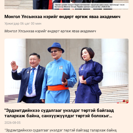
Монгол Улсынхаа нэрийг өндөрт өргөж яваа академич
Уржигдар 06 цаг 00 мин
Монгол Улсынхаа нэрийг өндөрт өргөж яваа академич
"Эрдэмтдийнхээ судалгааг үнэлдэг төртэй байгаад
талархаж байна, санхүүжүүлдэг төртэй болохыг
мөрөөдөж байна"
2026-08-05
"Эрдэмтдийнхээ судалгааг үнэлдэг төртэй байгаад талархаж байна,