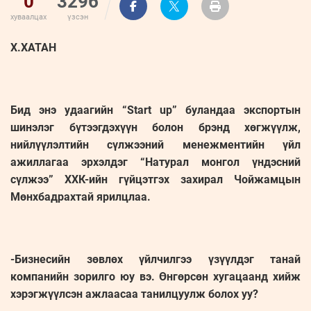
0
3296
хуваалцах
үзсэн
Х.ХАТАН
Бид энэ удаагийн “Start up” буландаа экспортын
шинэлэг бүтээгдэхүүн болон брэнд хөгжүүлж,
нийлүүлэлтийн сүлжээний менежментийн үйл
ажиллагаа эрхэлдэг “Натурал монгол үндэсний
сүлжээ” ХХК-ийн гүйцэтгэх захирал Чойжамцын
Мөнхбадрахтай ярилцлаа.
-Бизнесийн зөвлөх үйлчилгээ үзүүлдэг танай
компанийн зорилго юу вэ. Өнгөрсөн хугацаанд хийж
хэрэгжүүлсэн ажлаасаа танилцуулж болох уу?