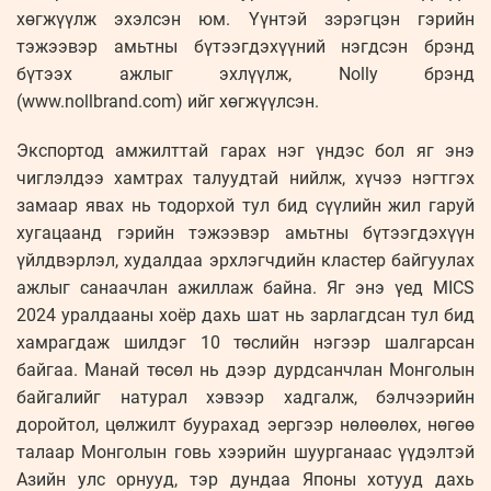
хөгжүүлж эхэлсэн юм. Үүнтэй зэрэгцэн гэрийн
тэжээвэр амьтны бүтээгдэхүүний нэгдсэн брэнд
бүтээх ажлыг эхлүүлж, Nolly брэнд
(www.nollbrand.com) ийг хөгжүүлсэн.
Экспортод амжилттай гарах нэг үндэс бол яг энэ
чиглэлдээ хамтрах талуудтай нийлж, хүчээ нэгтгэх
замаар явах нь тодорхой тул бид сүүлийн жил гаруй
хугацаанд гэрийн тэжээвэр амьтны бүтээгдэхүүн
үйлдвэрлэл, худалдаа эрхлэгчдийн кластер байгуулах
ажлыг санаачлан ажиллаж байна. Яг энэ үед MICS
2024 уралдааны хоёр дахь шат нь зарлагдсан тул бид
хамрагдаж шилдэг 10 төслийн нэгээр шалгарсан
байгаа. Манай төсөл нь дээр дурдсанчлан Монголын
байгалийг натурал хэвээр хадгалж, бэлчээрийн
доройтол, цөлжилт буурахад эергээр нөлөөлөх, нөгөө
талаар Монголын говь хээрийн шуурганаас үүдэлтэй
Азийн улс орнууд, тэр дундаа Японы хотууд дахь