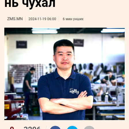
нь чухал
ҮНДЭСНИЙ
ВИДЕО
Бизнес
ФОТО
МЭДЭЭЛЛИЙН
хөгжил
ZUUNII
ТӨВ
Leaderships
ZMS.MN
2024-11-19 06:00
6 мин унших
УРЛАГ
MEDEE
forum
Бүртгүүлэх
WEEKLY
Нэвтрэх