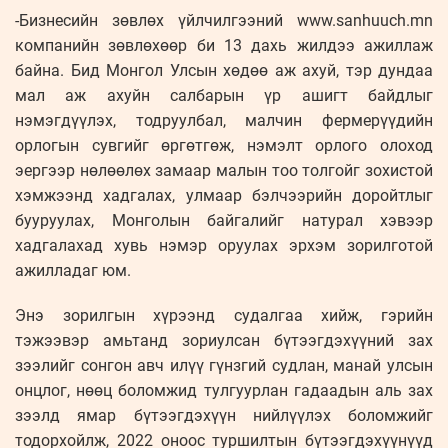
-Бизнесийн зөвлөх үйлчилгээний www.sanhuuch.mn
компанийн зөвлөхөөр би 13 дахь жилдээ ажиллаж
байна. Бид Монгол Улсын хөдөө аж ахуй, тэр дундаа
мал аж ахуйн салбарын үр ашигт байдлыг
нэмэгдүүлэх, тодруулбал, малчин фермерүүдийн
орлогын сувгийг өргөтгөж, нэмэлт орлого олоход
эергээр нөлөөлөх замаар малын тоо толгойг зохистой
хэмжээнд хадгалах, улмаар бэлчээрийн доройтлыг
бууруулах, Монголын байгалийг натурал хэвээр
хадгалахад хувь нэмэр оруулах эрхэм зорилготой
ажилладаг юм.
Энэ зорилгын хүрээнд судалгаа хийж, гэрийн
тэжээвэр амьтанд зориулсан бүтээгдэхүүний зах
зээлийг сонгон авч илүү гүнзгий судлан, манай улсын
онцлог, нөөц боломжид тулгуурлан гадаадын аль зах
зээлд ямар бүтээгдэхүүн нийлүүлэх боломжийг
тодорхойлж, 2022 оноос туршилтын бүтээгдэхүүнүүд