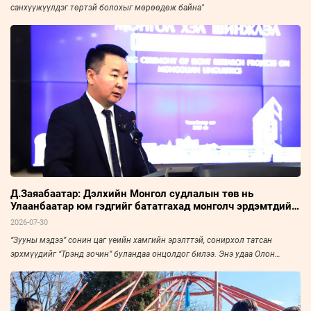
санхүүжүүлдэг төртэй болохыг мөрөөдөж байна"
Д.Заяабаатар: Дэлхийн Монгол судлалын төв нь
Улаанбаатар юм гэдгийг бататгахад монголч эрдэмтдийн
хурал чухал нөлөөтэй
2026-07-30
“Зууны мэдээ” сонин цаг үеийн хамгийн эрэлттэй, сонирхол татсан
эрхмүүдийг “Трэнд зочин” буландаа онцолдог билээ. Энэ удаа Олон
Улсын Монгол Судлалын Холбооны Ерөнхий нарийн бичгийн дарга,
доктор, профессор Д.Заяабаатарыг урьж, ярилцлаа.