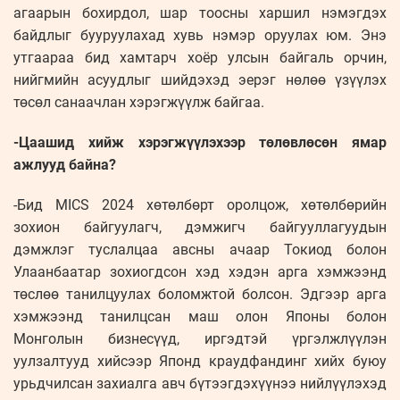
агаарын бохирдол, шар тоосны харшил нэмэгдэх
байдлыг бууруулахад хувь нэмэр оруулах юм. Энэ
утгаараа бид хамтарч хоёр улсын байгаль орчин,
нийгмийн асуудлыг шийдэхэд эерэг нөлөө үзүүлэх
төсөл санаачлан хэрэгжүүлж байгаа.
-Цаашид хийж хэрэгжүүлэхээр төлөвлөсөн ямар
ажлууд байна?
-Бид MICS 2024 хөтөлбөрт оролцож, хөтөлбөрийн
зохион байгуулагч, дэмжигч байгууллагуудын
дэмжлэг туслалцаа авсны ачаар Токиод болон
Улаанбаатар зохиогдсон хэд хэдэн арга хэмжээнд
төслөө танилцуулах боломжтой болсон. Эдгээр арга
хэмжээнд танилцсан маш олон Японы болон
Монголын бизнесүүд, иргэдтэй үргэлжлүүлэн
уулзалтууд хийсээр Японд краудфандинг хийх буюу
урьдчилсан захиалга авч бүтээгдэхүүнээ нийлүүлэхэд