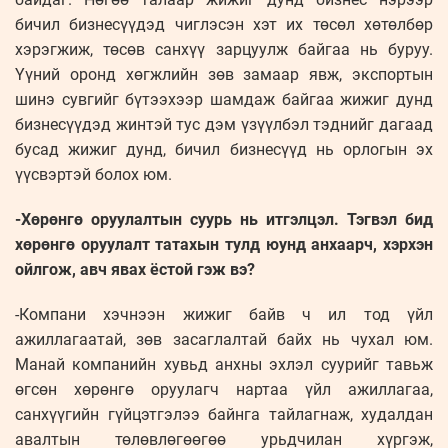
бичил бизнесүүдэд чиглэсэн хэт их төсөл хөтөлбөр
хэрэгжиж, төсөв санхүү зарцуулж байгаа нь буруу.
Үүний оронд хөгжлийн зөв замаар явж, экспортын
шинэ сувгийг бүтээхээр шамдаж байгаа жижиг дунд
бизнесүүдэд жинтэй тус дэм үзүүлбэл тэднийг дагаад
бусад жижиг дунд, бичил бизнесүүд нь орлогын эх
үүсвэртэй болох юм.
-Хөрөнгө оруулалтын суурь нь итгэлцэл. Тэгвэл бид
хөрөнгө оруулалт татахын тулд юунд анхаарч, хэрхэн
ойлгож, авч явах ёстой гэж вэ?
-Компани хэчнээн жижиг байв ч ил тод үйл
ажиллагаатай, зөв засаглалтай байх нь чухал юм.
Манай компанийн хувьд анхны эхлэл суурийг тавьж
өгсөн хөрөнгө оруулагч нартаа үйл ажиллагаа,
санхүүгийн гүйцэтгэлээ байнга тайлагнаж, худалдан
авалтын төлөвлөгөөгөө урьдчилан хүргэж,