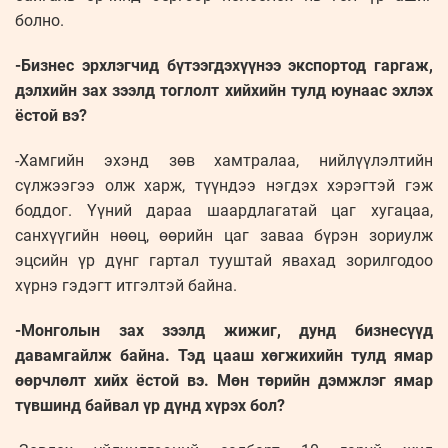
болно.
-Бизнес эрхлэгчид бүтээгдэхүүнээ экспортод гаргаж,
дэлхийн зах зээлд тоглолт хийхийн тулд юунаас эхлэх
ёстой вэ?
-Хамгийн эхэнд зөв хамтралаа, нийлүүлэлтийн
сүлжээгээ олж харж, түүндээ нэгдэх хэрэгтэй гэж
боддог. Үүний дараа шаардлагатай цаг хугацаа,
санхүүгийн нөөц, өөрийн цаг заваа бүрэн зориулж
эцсийн үр дүнг гартал тууштай явахад зорилгодоо
хүрнэ гэдэгт итгэлтэй байна.
-Монголын зах зээлд жижиг, дунд бизнесүүд
давамгайлж байна. Тэд цааш хөгжихийн тулд ямар
өөрчлөлт хийх ёстой вэ. Мөн төрийн дэмжлэг ямар
түвшинд байвал үр дүнд хүрэх бол?