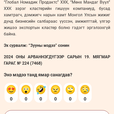
“Глобал Номадик Продактс” ХХК, “Мөнх Мандаг Вүүл”
ХХК зэрэг кластерийн гишүүн компаниуд, бусад
хамтрагч, дэмжигч нарын хамт Монгол Улсын жижиг
дунд бизнесийн салбараас үүссэн, амжилттай, үлгэр
жишээ экспортын кластер болно гэдэгт эргэлзэхгүй
байна.
Эх сурвалж: “Зууны мэдээ” сонин
2024 ОНЫ АРВАННЭГДҮГЭЭР САРЫН 19. МЯГМАР
ГАРАГ. № 224 (7468)
Энэ мэдээ танд ямар санагдав?
0
0
0
0
0
0