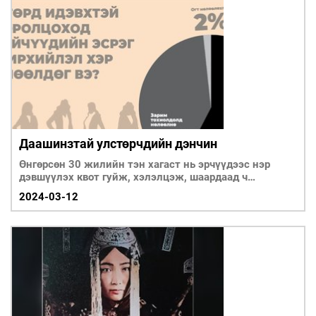
Даашинзтай улстөрчдийн дэнчин
Өнгөрсөн 30 жилийн тэн хагаст нь эрчүүдээс нэр
дэвшүүлэх квот гуйж, хэлэлцэж, шаардаад ч
молигодуулж ирсэн өрөвдөлтэй замыг эмэгтэйчүүд
2024-03-12
туулж ирэв.