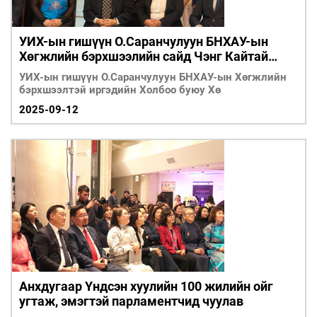
УИХ-ын гишүүн О.Саранчулуун БНХАУ-ын
Хөгжлийн бэрхшээлийн сайд Чэнг Кайтай
уулзаж, хамтран ажиллахаар боллоо
УИХ-ын гишүүн О.Саранчулуун БНХАУ-ын Хөгжлийн
бэрхшээлтэй иргэдийн Холбоо буюу Хө
2025-09-12
Анхдугаар Үндсэн хуулийн 100 жилийн ойг
угтаж, эмэгтэй парламентчид чуулав