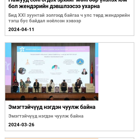
бол жендэрийн дэвшлээсээ ухарна
Бид XXI зуунтай золгоод байгаа ч улс төрд жендэрийн
тэгш бус байдал ноёл­сон хэвээр
2024-04-11
Эмэгтэйчүүд нэгдэн чуулж байна
Эмэгтэйчүүд нэгдэн чуулж байна
2024-03-26