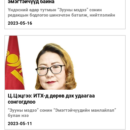
эмэгтэйчүүд байна
Үндэсний өдөр тутмын “Зууны мэдээ” сонин
редакцын бодлогоо шинэчлэн баталж, нийтлэлийн
2023-05-16
Ц.Цэцгээ: ИТХ-д дөрөв дэх удаагаа
сонгогдлоо
“Зууны мэдээ” сонин “Эмэгтэйчүүдийн манлайлал”
булан нээ
2023-05-11