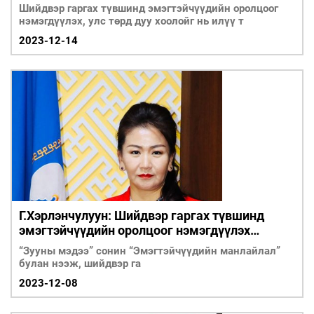
Шийдвэр гаргах түвшинд эмэгтэйчүүдийн оролцоог
нэмэгдүүлэх, улс төрд дуу хоолойг нь илүү т
2023-12-14
Г.Хэрлэнчулуун: Шийдвэр гаргах түвшинд
эмэгтэйчүүдийн оролцоог нэмэгдүүлэх
шаардлагатай
“Зууны мэдээ” сонин “Эмэгтэйчүүдийн манлайлал”
булан нээж, шийдвэр га
2023-12-08