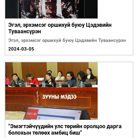
Эгэл, эрхэмсэг оршихуй буюу Цэдэвийн
Туваансүрэн
Эгэл, эрхэмсэг оршихуй буюу Цэдэвийн Туваансүрэн
2024-03-05
"Эмэгтэйчүүдийн улс төрийн оролцоо дарга
болохын төлөөх амбиц биш"