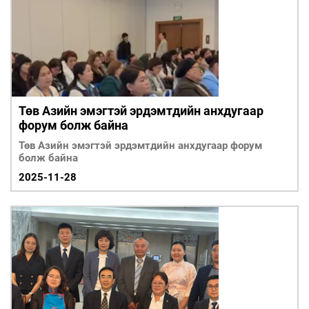
ҮНДЭСНИЙ
ВИДЕО
Бизнес
ФОТО
МЭДЭЭЛЛИЙН
хөгжил
ZUUNII
ТӨВ
Leaderships
УРЛАГ
MEDEE
forum
Бүртгүүлэх
WEEKLY
Нэвтрэх
Төв Азийн эмэгтэй эрдэмтдийн анхдугаар
форум болж байна
Төв Азийн эмэгтэй эрдэмтдийн анхдугаар форум
болж байна
2025-11-28