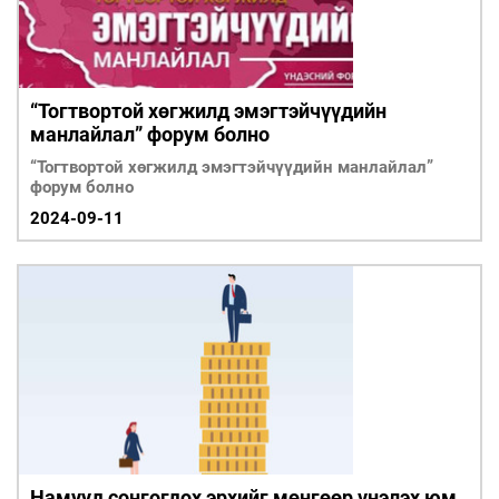
“Тогтвортой хөгжилд эмэгтэйчүүдийн
манлайлал” форум болно
“Тогтвортой хөгжилд эмэгтэйчүүдийн манлайлал”
форум болно
2024-09-11
Намууд сонгогдох эрхийг мөнгөөр үнэлэх юм