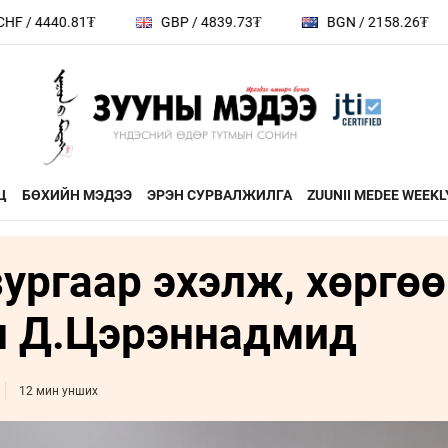
GBP / 4839.73₮
BGN / 2158.26₮
HUF / 11.4
Ц
БӨХИЙН МЭДЭЭ
ЭРЭН СУРВАЛЖИЛГА
ZUUNII MEDEE WEEKL
ургаар эхэлж, хөргө
ДӨРВӨН ХӨЛТЭЙ АНД
ЭДИЙН ЗАС
на
ХЭВШМЭЛ ОЙЛГОЛТОО
ЭМЭГТЭЙЧ
н Д.Цэрэннадмид
й зочин
ӨӨРЧИЛЬЕ
МАНЛАЙЛА
н
МОНГОЛ ӨВ СОЁЛ
12 мин унших
ФОТО
ҮНДЭСНИЙ
rum
ТӨВ