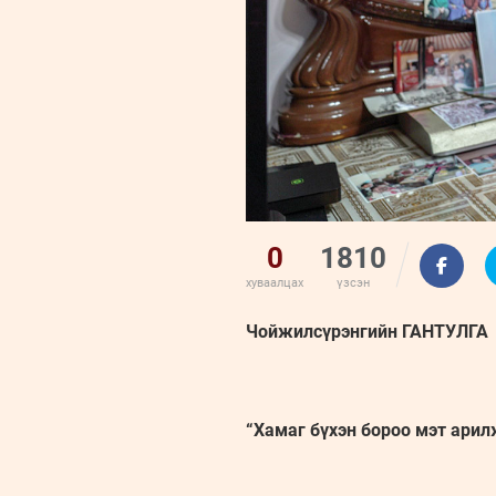
0
1810
хуваалцах
үзсэн
Чойжилсүрэнгийн ГАНТУЛГА
“Хамаг бүхэн бороо мэт арилж