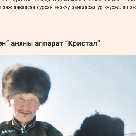
 ээж ааваасаа сурсан энэхүү зангаараа үр хүүхэд, ач зэ
эн” анхны аппарат “Кристал”