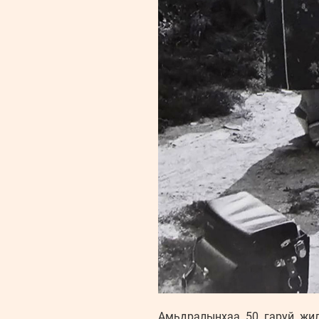
Амьдралынхаа 50 гаруй жил