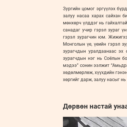
Зургийн цомог эргүүлэх бүрдэ
залуу насаа харах сайхан б
мөнхөрч үлддэг нь гайхалтай
санадаг учир гэрэл зураг ү
гэрэл зурагчин юм. Жижигхэ
Монголын үе, үеийн гэрэл зу
зурагчдын уралдаанаас эх 
зурагчдын нэг нь Соёлын б
мэдээ” сонин ээлжит “Амьдр
хөдөлмөрлөж, хүүхдийн гэнэн
хөргийг дарж, залуу насыг н
Дөрвөн настай уна