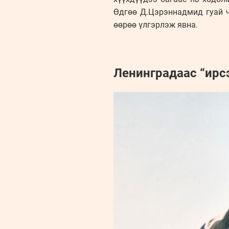
Өдгөө Д.Цэрэннадмид гуай ч
өөрөө үлгэрлэж явна.
Ленинградаас “ирс