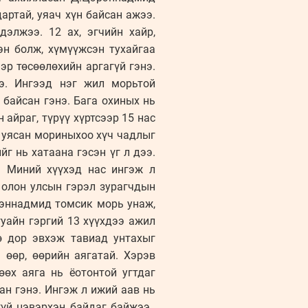
артай, уяач хүн байсан ажээ.
элжээ. 12 ах, эгчийн хайр,
эн болж, хүмүүжсэн тухайгаа
эр төсөөлөхийн аргагүй гэнэ.
э. Ингээд нэг жил морьтой
 байсан гэнэ. Бага охиных нь
айраг, түрүү хүртсээр 15 нас
ь уясан мориныхоо хүч чадлыг
г нь хатаана гэсэн үг л дээ.
э. Миний хүүхэд нас ингэж л
 олон улсын гэрэл зурагчдын
рэннадмид томсик морь унаж,
уайн гэргий 13 хүүхдээ ажил
ө дор эвхэж тавиад унтахыг
 өөр, өөрийн аягатай. Хэрэв
өөх аяга нь ёотонтой угтдаг
ан гэнэ. Ингэж л ижий аав нь
гүй цэвэрхэн байдаг байжээ.