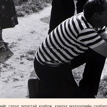
ийг гэрэл зурагтай холбож, хэвлэл мэдээллийн салба