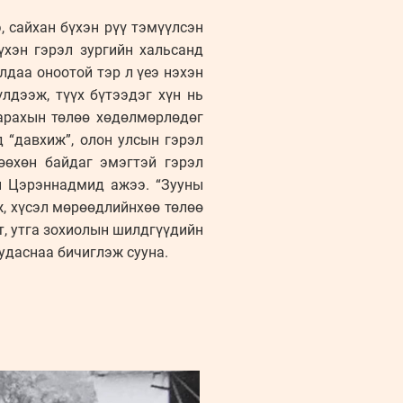
э, сайхан бүхэн рүү тэмүүлсэн
үхэн гэрэл зургийн хальсанд
лдаа оноотой тэр л үеэ нэхэн
лдээж, түүх бүтээдэг хүн нь
дарахын төлөө хөдөлмөрлөдөг
д “давхиж”, олон улсын гэрэл
өөхөн байдаг эмэгтэй гэрэл
н Цэрэннадмид ажээ. “Зууны
, хүсэл мөрөөдлийнхөө төлөө
т, утга зохиолын шилдгүүдийн
уудаснаа бичиглэж сууна.