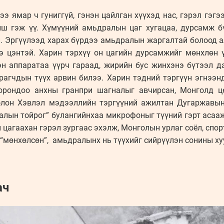
э ямар ч гуниггүй, гэнэн цайлган хүүхэд нас, гэрэл гэгэ
иш гэж үү. Хүмүүний амьдралын цаг хугацаа, дурсамж б
. Эргүүлээд харах бүрдээ амьдралын жаргалтай болоод а
нэ цэнтэй. Харин тэрхүү он цагийн дурсамжийг мөнхлөн ү
н аппаратаа үүрч гараад, жирийн бус жинхэнэ бүтээл 
рагчдын түүх арвин билээ. Харин тэдний тэргүүн эгнээн
орондоо анхны гранпри шагналыг авчирсан, Монголд ц
олон Хэвлэл мэдээллийн тэргүүний ажилтан Дугаржавы
алын тойрог” булангийнхаа микрофоныг түүний гэрт асааж
 цагаахан гэрэл зургаас эхэлж, Монголын урлаг соёл, спор
ь “мөнхөлсөн”, амьдралынх нь түүхийг сийрүүлэн сонины х
ач