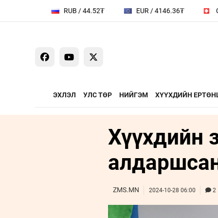
RUB / 44.52₮
EUR / 4146.36₮
CHF / 4440.81₮
ЭХЛЭЛ
УЛС ТӨР
НИЙГЭМ
ХҮҮХДИЙН ЕРТӨН
Хүүхдийн з
ҮЗЭЛ БОДЛЫН ЧӨЛӨӨТ
ЯРИЛЦАХ ЦАГ
ТАЛБАР
Сайд ярьж бай
алдаршса
Зууны мэдээни
Дугаарын зочи
ZMS.MN
2024-10-28 06:00
2
Бизнес хөгжил
Leaderships fo