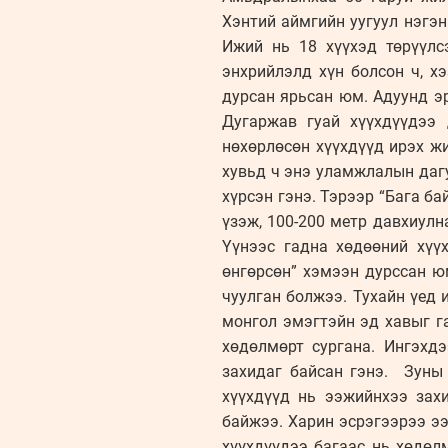
Хэнтий аймгийн уугуул нэгэн
Ижий нь 18 хүүхэд төрүүлс
энхрийлэлд хүн болсон ч, х
дурсан ярьсан юм. Адуунд эр
Дугаржав гуай хүүхдүүдээ
нөхөрлөсөн хүүхдүүд ирэх жи
хувьд ч энэ уламжлалын дагу
хүрсэн гэнэ. Тэрээр “Бага б
үзэж, 100-200 метр давхиулн
Үүнээс гадна хөдөөний хүүх
өнгөрсөн” хэмээн дурссан ю
чуулган болжээ. Тухайн үед
монгол эмэгтэйн эд хавыг г
хөдөлмөрт сургана. Ингэхд
захидаг байсан гэнэ. Зуны 
хүүхдүүд нь ээжийнхээ захи
байжээ. Харин эсрэгээрээ ээ
хүүхдүүдээ багаас нь хөдөл