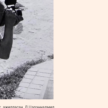
рт ажилласан Д.Цэрэннадмид