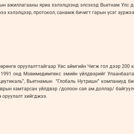
тын ажиллагааны яриа хэлэлцээнд элсэхэд Вьетнам Улс 
рээ хэлэлцээр, протокол, санамж бичигт гарын үсэг зуржээ
хөрөнгө оруулалттайгаар Увс аймгийн Чигж гол дээр 200 
 1991 онд Мовимедимпекс эмийн үйлдвэрийг Улаанбаата
еутикаль”, Вьетнамын “Глобаль Нутришн” компаниуд био
врын хамтарсан үйлдвэр /долоон сая ам.доллар/ байгуулс
ө оруулалт хийгджээ.