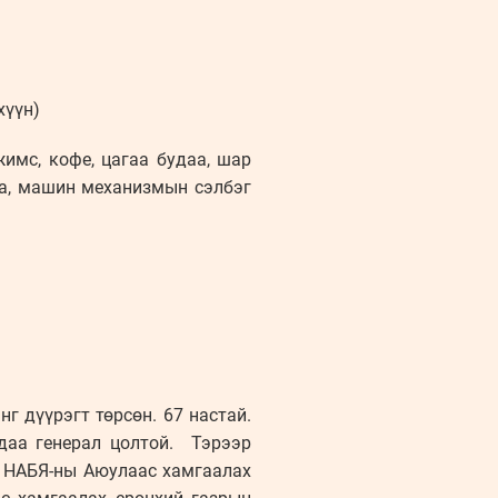
хүүн)
имс, кофе, цагаа будаа, шар
раа, машин механизмын сэлбэг
 дүүрэгт төрсөн. 67 настай.
ндаа генерал цолтой. Тэрээр
, НАБЯ-ны Аюулаас хамгаалах