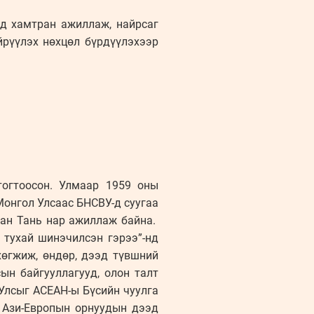
энд хамтран ажиллаж, найрсаг
йрүүлэх нөхцөл бүрдүүлэхээр
огтоосон. Улмаар 1959 оны
Монгол Улсаас БНСВУ-д суугаа
уан Тань нар ажиллаж байна.
 тухай шинэчилсэн гэрээ”-нд
хөгжиж, өндөр, дээд түвшний
ын байгууллагууд, олон талт
 Улсыг АСЕАН-ы Бүсийн чуулга
 Ази-Европын орнуудын дээд