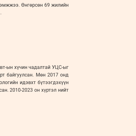
дэмжжээ. Өнгөрсөн 69 жилийн
.
квт-ын хүчин чадалтай УЦС-ыг
рт байгуулсан. Мөн 2017 онд
логийн идэвхт бүтээгдэхүүн
ан. 2010-2023 он хүртэл нийт