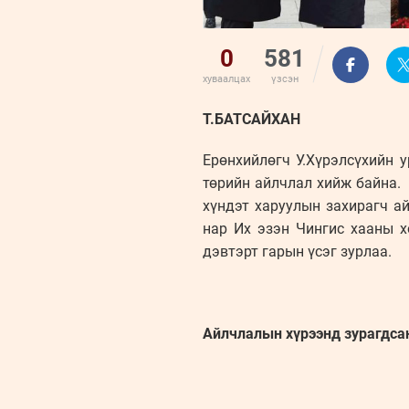
0
581
хуваалцах
үзсэн
Т.БАТСАЙХАН
Ерөнхийлөгч У.Хүрэлсүхийн 
төрийн айлчлал хийж байна. 
хүндэт харуулын захирагч а
нар Их эзэн Чингис хааны 
дэвтэрт гарын үсэг зурлаа.
Айлчлалын хүрээнд зурагдса