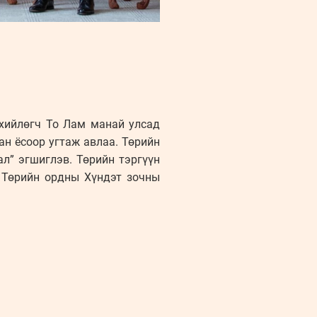
нхийлөгч То Лам манай улсад
ан ёсоор угтаж авлаа. Төрийн
л” эгшиглэв. Төрийн тэргүүн
 Төрийн ордны Хүндэт зочны