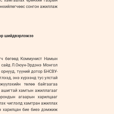
с хамгаалах ерөнхий газрын
өнхийлөгчөөс сонгон ажиллаж
оор шийдвэрлэжээ
өгч бөгөөд Коммунист Намын
й сайд Л.Оюун-Эрдэнэ Монгол
 орнууд, түүний дотор БНСВУ-
лээд, энэ хүрээнд тус улстай
жүүлэхийн төлөө байгаагаа
н ашигтай хамтын ажиллагааг
орондын агаарын харилцааг
үлэх чиглэлд хамтран ажиллах
эн харилцан бие биеэ дэмжиж