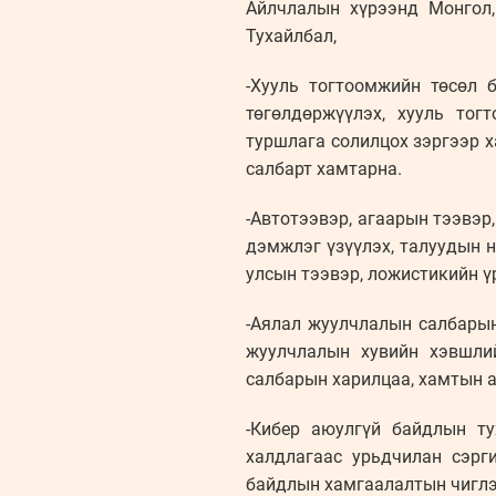
Айлчлалын хүрээнд Монгол,
Тухайлбал,
-Хууль тогтоомжийн төсөл 
төгөлдөржүүлэх, хууль тог
туршлага солилцох зэргээр х
салбарт хамтарна.
-Автотээвэр, агаарын тээвэр
дэмжлэг үзүүлэх, талуудын 
улсын тээвэр, ложистикийн ү
-Аялал жуулчлалын салбарын
жуулчлалын хувийн хэвшли
салбарын харилцаа, хамтын 
-Кибер аюулгүй байдлын ту
халдлагаас урьдчилан сэрг
байдлын хамгаалалтын чиглэ