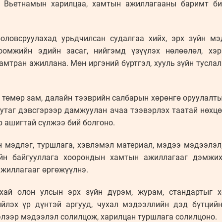
 Вьетнамын харилцаа, хамтын ажиллагааны баримт би
боловсруулахад урьдчилсан судалгаа хийх, эрх зүйн мэ
тоомжийн эдийн засаг, нийгэмд үзүүлэх нөлөөлөл, хэ
амтран ажиллана. Мөн иргэний бүртгэл, хууль зүйн туслал
, төмөр зам, далайн тээврийн салбарын хөрөнгө оруулалт
нутаг дэвсгэрээр дамжуулан ачаа тээвэрлэх таатай нөхцө
р ашигтай сүлжээ бий болгоно.
 мэдлэг, туршлага, хэвлэмэл материал, мэдээ мэдээлэл,
йн байгууллага хоорондын хамтын ажиллагааг дэмжи
ажиллагааг өргөжүүлнэ.
хай олон улсын эрх зүйн дүрэм, журам, стандартыг х
ийлэх үр дүнтэй аргууд, чухал мэдээллийн дэд бүтцийн
лээр мэдээлэл солилцож, харилцан туршлага солилцоно.