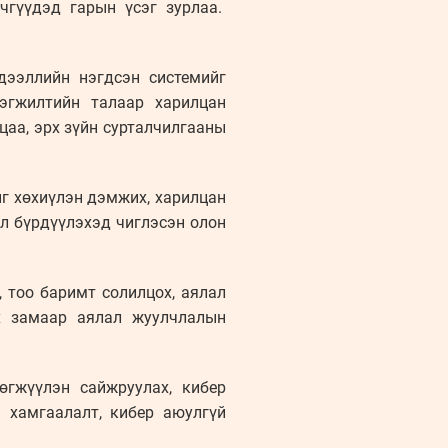
чгүүдэд гарын үсэг зурлаа.
дээллийн нэгдсэн системийг
рэгжилтийн талаар харилцан
цаа, эрх зүйн сурталчилгааны
ыг хөхиүлэн дэмжих, харилцан
л бүрдүүлэхэд чиглэсэн олон
 тоо баримт солилцох, аялал
х замаар аялал жуулчлалын
өгжүүлэн сайжруулах, кибер
 хамгаалалт, кибер аюулгүй