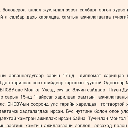
л, боловсрол, аялал жуулчлал зэрэг салбарт өргөн хүрэ
ий л салбар дахь харилцаа, хамтын ажиллагаагаа гүнзги
оны арваннэгдүгээр сарын 17-нд дипломат харилцаа т
Я-даа харилцан нээх шийдвэр гаргасан түүхтэй. Одоогоор 
БНСВУ-аас Монгол Улсад суугаа Элчин сайдаар Нгуен Д
р сарын 15-нд “Найрсаг харилцаа, хамтын ажиллагааны
Улс, БНСВУ-ын хооронд улс төрийн харилцаа тогтвортой 
давтамж хадгалагдаж ирсэн. Бүс нутгийн болон олон улс
идэвхтэй хамтран ажиллаж ирсэн байна. Түүнчлэн Монгол
ийн засгийн хамтын ажиллагааны зөвлөл элсэхэд болон