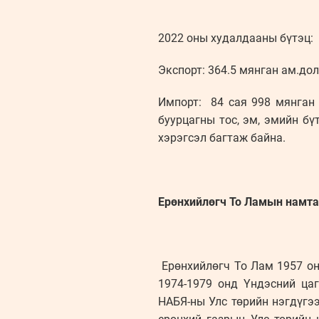
2022 оны худалдааны бүтэц:
Экспорт: 364.5 мянган ам.до
Импорт: 84 сая 998 мянган 
буурцагны тос, эм, эмийн бү
хэрэгсэл багтаж байна.
Ерөнхийлөгч То Ламын намт
Ерөнхийлөгч То Лам 1957 он
1974-1979 онд Үндэсний цаг
НАБЯ-ны Улс төрийн нэгдүгэ