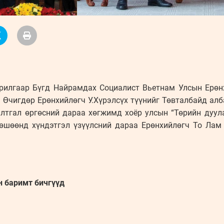
урилгаар Бүгд Найрамдах Социалист Вьетнам Улсын Ерө
Өчигдөр Ерөнхийлөгч У.Хүрэлсүх түүнийг Төвталбайд алб
йлтгал өргөсний дараа хөгжимд хоёр улсын “Төрийн дуула
хөшөөнд хүндэтгэл үзүүлсний дараа Ерөнхийлөгч То Лам
н баримт бичгүүд