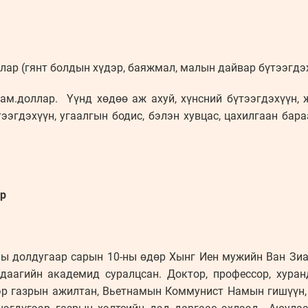
ллар (гянт болдын хүдэр, баяжмал, малын дайвар бүтээгдэ
ам.доллар. Үүнд хөдөө аж ахуй, хүнсний бүтээгдэхүүн, ж
тээгдэхүүн, угаалгын бодис, бэлэн хувцас, цахилгаан ба
ар
ы долдугаар сарын 10-ны өдөр Хынг Иен мужийн Ван Зианг
даагийн академид суралцсан. Доктор, профессор, хура
эр газрын ажилтан, Вьетнамын Коммунист Намын гишүүн