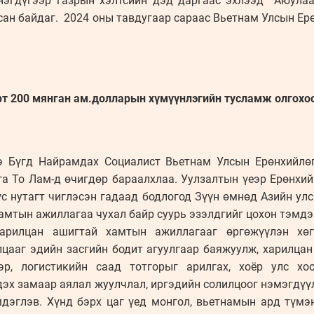
 нэгдүгээр газрын хэлтсийн дэд даргаас эхлээд Аюулаа
сан байдаг. 2024 оны тавдугаар сараас Вьетнам Улсын Ер
рт 200 мянган ам.долларын хүмүүнлэгийн тусламж олгох
э Бүгд Найрамдах Социалист Вьетнам Улсын Ерөнхийл
га То Лам-д өчигдөр бараалхлаа. Уулзалтын үеэр Ерөнхи
с нутагт чиглэсэн гадаад бодлогод Зүүн өмнөд Азийн улс
хамтын ажиллагаа чухал байр суурь эзэлдгийг цохон тэмдэг
харилцан ашигтай хамтын ажиллагааг өргөжүүлэн хөг
лцааг эдийн засгийн бодит агуулгаар баяжуулж, харилца
эр, логистикийн саад тотгорыг арилгах, хоёр улс хо
дэх замаар аялал жуулчлал, иргэдийн солилцоог нэмэгдү
дэглэв. Хүнд бэрх цаг үед монгол, вьетнамын ард түм