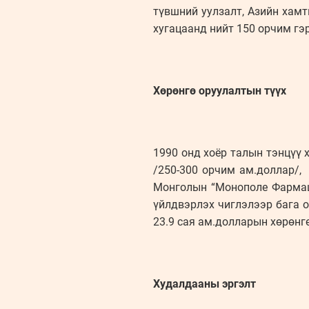
түвшний уулзалт, Азийн хам
хугацаанд нийт 150 орчим гэ
Хөрөнгө оруулалтын түүх
1990 онд хоёр талын тэнцүү 
/250-300 орчим ам.доллар/,
Монголын “Монополе Фармац
үйлдвэрлэх чиглэлээр бага о
23.9 сая ам.долларын хөрөнг
Худалдааны эргэлт