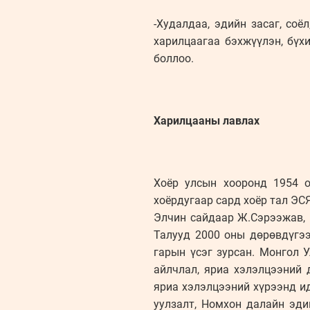
-Худалдаа, эдийн засаг, соё
харилцаагаа бэхжүүлэн, бүх
боллоо.
Харилцааны лавлах
Хоёр улсын хооронд 1954 
хоёрдугаар сард хоёр тал ЭС
Элчин сайдаар Ж.Сэрээжав, 
Талууд 2000 оны дөрөвдүгээ
гарын үсэг зурсан. Монгол 
айлчлал, яриа хэлэлцээний 
яриа х‎элэлц‎ээний хүрээнд 
уулзалт, Номхон далайн эд