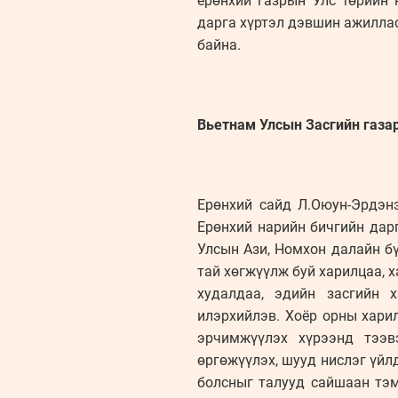
ерөнхий газрын Улс төрийн
дарга хүртэл дэвшин ажилла
байна.
Вьетнам Улсын Засгийн газа
Ерөнхий сайд Л.Оюун-Эрдэн
Ерөнхий нарийн бичгийн дар
Улсын Ази, Номхон далайн бү
тай хөгжүүлж буй харилцаа, 
худалдаа, эдийн засгийн 
илэрхийлэв. Хоёр орны хари
эрчимжүүлэх хүрээнд тээв
өргөжүүлэх, шууд нислэг үйл
болсныг талууд сайшаан тэм