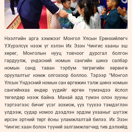
Нээлтийн арга хэмжээг Монгол Улсын Ерөнхийлөгч
У.Хүрэлсүх нээж үг хэлэн Их Эзэн Чингис хааны эш
хөрөг, Монголын нууц товчоог дурсгал болгон
гардуулж, үндэсний номын сангийн шинэ салбар
номын санд таван тэрбум төгрөгийн хөрөнгө
оруулалтыг нэмж олгохоор боллоо. Тэрээр “Монгол
Улсын Үндэсний номын сан өргөжин тэлж шинэ номын
сангийнхаа өндөр үүдийг өргөн түмэндээ ёслол
төгөлдөр нээж байна. Манай ард түмэн олон зууны
тэртээгээс бичиг үсэг зохиож, үүх түүхээ тэмдэглэн
үлдээж, судар номоо дээдлэн эрдэм ухааныг шүтэж
ирсэн эртний төрт ёсны уламжлалтай билээ. Их Эзэн
Чингис хаан болон түүний залгамжлагчид тив дэлхийд