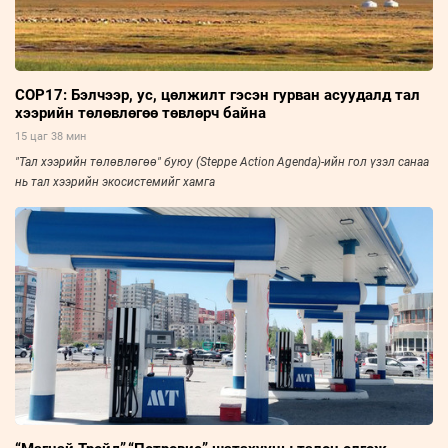
COP17: Бэлчээр, ус, цөлжилт гэсэн гурван асуудалд тал
хээрийн төлөвлөгөө төвлөрч байна
15 цаг 38 мин
"Тал хээрийн төлөвлөгөө" буюу (Steppe Action Agenda)-ийн гол үзэл санаа
нь тал хээрийн экосистемийг хамга