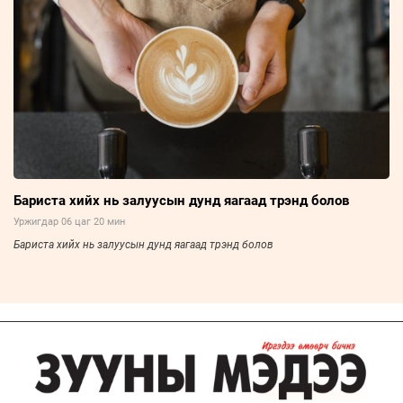
Бариста хийх нь залуусын дунд яагаад трэнд болов
Уржигдар 06 цаг 20 мин
Бариста хийх нь залуусын дунд яагаад трэнд болов