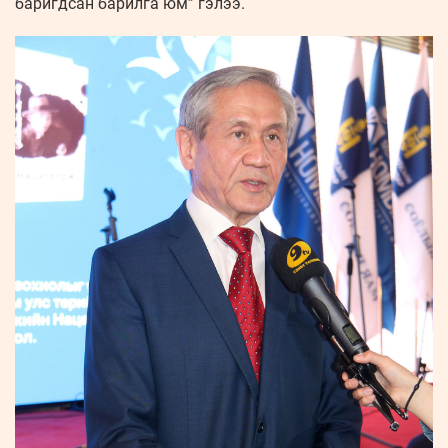
баригдсан барилга юм” гэлээ.