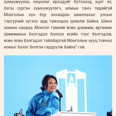
хүмүүжүүлэх, оюунлаг ирээдүйг бүтээхэд эцэг эх,
багш сурган хүмүүжүүлэгч, номын санч төдийгүй
Монголын хүн бүр анхааран ажиллахыг улсын
тэргүүний зүгээс ард түмэндээ уриалж байна. Шинэ
номын сандаа Монгол түмний өсөн дэвжиж, өргөжин
арвижихын бэлгэдэл болсон есийн тоог бэлгэдэж,
есөн есөн бэлгэдэл тайлбартай Монголын нууц товчоо
номыг бэлэг болгон гардуулж байна” гэв.