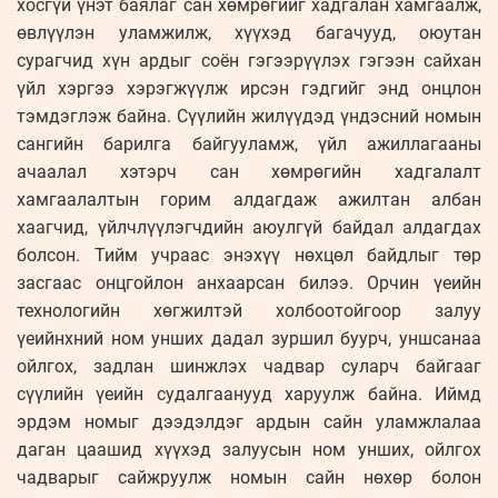
хосгүй үнэт баялаг сан хөмрөгийг хадгалан хамгаалж,
өвлүүлэн уламжилж, хүүхэд багачууд, оюутан
сурагчид хүн ардыг соён гэгээрүүлэх гэгээн сайхан
үйл хэргээ хэрэгжүүлж ирсэн гэдгийг энд онцлон
тэмдэглэж байна. Сүүлийн жилүүдэд үндэсний номын
сангийн барилга байгууламж, үйл ажиллагааны
ачаалал хэтэрч сан хөмрөгийн хадгалалт
хамгаалалтын горим алдагдаж ажилтан албан
хаагчид, үйлчлүүлэгчдийн аюулгүй байдал алдагдах
болсон. Тийм учраас энэхүү нөхцөл байдлыг төр
засгаас онцгойлон анхаарсан билээ. Орчин үеийн
технологийн хөгжилтэй холбоотойгоор залуу
үеийнхний ном унших дадал зуршил буурч, уншсанаа
ойлгох, задлан шинжлэх чадвар суларч байгааг
сүүлийн үеийн судалгаанууд харуулж байна. Иймд
эрдэм номыг дээдэлдэг ардын сайн уламжлалаа
даган цаашид хүүхэд залуусын ном унших, ойлгох
чадварыг сайжруулж номын сайн нөхөр болон