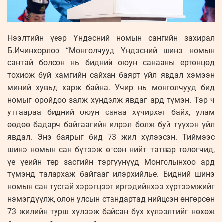
Нээлтийн үеэр Үндэсний номын сангийн захирал
Б.Ичинхорлоо “Монголчууд Үндэсний шинэ номын
сантай болсон нь бидний оюун санааны ертөнцөд
тохиож буй хамгийн сайхан баярт үйл явдал хэмээн
миний хувьд харж байна. Учир нь монголчууд бид
номыг оройдоо залж хүндэлж явдаг ард түмэн. Тэр ч
утгаараа бидний оюун санаа хүчирхэг байх, улам
өөдөө бадарч байгаагийн илрэл болж буй түүхэн үйл
явдал. Энэ баярыг бид 73 жил хүлээсэн. Тиймээс
шинэ номын сан бүтээж өгсөн нийт татвар төлөгчид,
үе үеийн төр засгийн тэргүүнүүд Монголынхоо ард
түмэнд талархаж байгааг илэрхийлье. Бидний шинэ
номын сан тусгай хэрэгцээт иргэдийнхээ хүртээмжийг
нэмэгдүүлж, олон улсын стандартад нийцсэн өнгөрсөн
73 жилийн турш хүлээж байсан бүх хүлээлтийг нөхөж