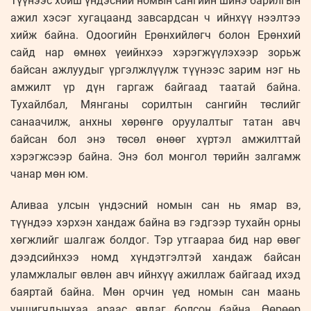
Түүнээс хойш үндэсний номын сангийн шинэ барилгын
ажил хэсэг хугацаанд завсардсан ч ийнхүү нээлтээ
хийж байна. Одоогийн Ерөнхийлөгч болон Ерөнхий
сайд нар өмнөх үеийнхээ хэрэгжүүлэхээр зорьж
байсан ажлуудыг үргэлжлүүлж түүнээс зарим нэг нь
амжилт үр дүн гаргаж байгаад таатай байна.
Тухайлбал, Мянганы сорилтын сангийн төслийг
санаачилж, анхны хөрөнгө оруулалтыг татан авч
байсан бол энэ төсөл өнөөг хүртэл амжилттай
хэрэгжсээр байна. Энэ бол монгол төрийн залгамж
чанар мөн юм.
Аливаа улсын үндэсний номын сан нь ямар вэ,
түүндээ хэрхэн хандаж байна вэ гэдгээр тухайн орны
хөгжлийг шалгаж болдог. Тэр утгаараа бид нар өвөг
дээдсийнхээ номд хүндэтгэлтэй хандаж байсан
уламжлалыг өвлөн авч ийнхүү ажиллаж байгаад ихэд
баяртай байна. Мөн орчин үед номын сан маань
уншигчдынхаа араас явдаг болсон байна. Өөрөөр