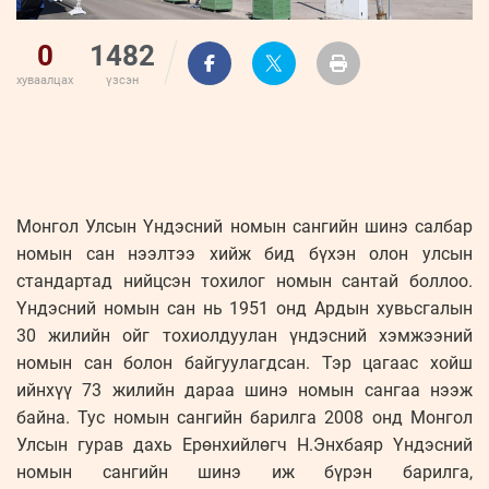
0
1482
хуваалцах
үзсэн
Монгол Улсын Үндэсний номын сангийн шинэ салбар
номын сан нээлтээ хийж бид бүхэн олон улсын
стандартад нийцсэн тохилог номын сантай боллоо.
Үндэсний номын сан нь 1951 онд Ардын хувьсгалын
30 жилийн ойг тохиолдуулан үндэсний хэмжээний
номын сан болон байгуулагдсан. Тэр цагаас хойш
ийнхүү 73 жилийн дараа шинэ номын сангаа нээж
байна. Тус номын сангийн барилга 2008 онд Монгол
Улсын гурав дахь Ерөнхийлөгч Н.Энхбаяр Үндэсний
номын сангийн шинэ иж бүрэн барилга,