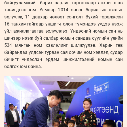
байгууламжийг барих зарлиг гаргаснаар анхны шав
тавигдсан юм. Улмаар 2014 оноос барилгын ажлыг
эхлүүлж, 11 давхар чөлөөт сонголт бүхий төрөлжсөн
16 танхимтайгаар уншигч олон түмэндээ үүдээ нээж
үйл ажиллагаагаа эхлүүллээ. Үндэсний номын сан нь
шинээр нээж буй салбар номын сандаа сүүлийн үеийн
534 мянган ном хэвлэлийг шилжүүлэв. Харин төв
байрандаа үлдсэн гурван сая орчим ном хэвлэл, судар
бичигт үндэслэн эрдэм шинжилгээний номын сан
болгох юм байна.