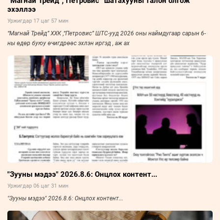
“Магнай Трейд”,“Петровис” шатахууны талон олгож
эхэллээ
Уржигдар 17 цаг 57 мин
“Магнай Трейд” ХХК ,“Петровис” ШТС-ууд 2026 оны наймдугаар сарын 6-
ны өдөр буюу өчигдрөөс эхлэн иргэд , аж ах
"Зууны мэдээ" 2026.8.6: Онцлох контент...
Уржигдар 06 цаг 31 мин
"Зууны мэдээ" 2026.8.6: Онцлох контент...