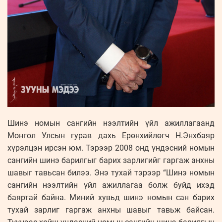
Шинэ номын сангийн нээлтийн үйл ажиллагаанд
Монгол Улсын гурав дахь Ерөнхийлөгч Н.Энхбаяр
хүрэлцэн ирсэн юм. Тэрээр 2008 онд үндэсний номын
сангийн шинэ барилгыг барих зарлигийг гаргаж анхны
шавыг тавьсан билээ. Энэ тухай тэрээр “Шинэ номын
сангийн нээлтийн үйл ажиллагаа болж буйд ихэд
баяртай байна. Миний хувьд шинэ номын сан барих
тухай зарлиг гаргаж анхны шавыг тавьж байсан.