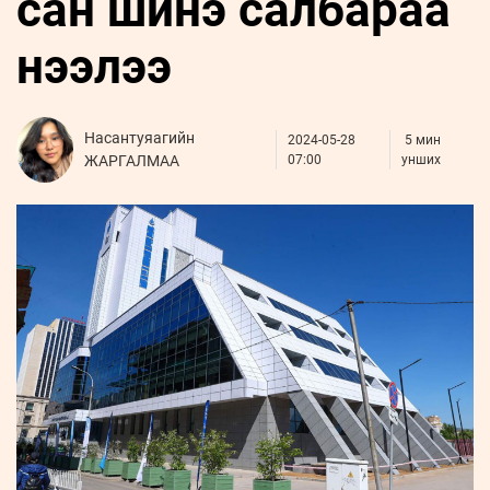
сан шинэ салбараа
ҮНДЭСНИЙ
ВИДЕО
Бизнес
ФОТО
МЭДЭЭЛЛИЙН
хөгжил
нээлээ
ZUUNII
ТӨВ
Leaderships
УРЛАГ
MEDEE
forum
Бүртгүүлэх
WEEKLY
Нэвтрэх
Насантуяагийн
2024-05-28
5 мин
ЖАРГАЛМАА
07:00
унших