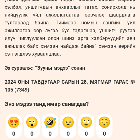
хэлбэл, уншигчдын анхаарлыг татах, сонирхолд нь
нийцүүлж үйл ажиллагаагаа өөрчлөх шаардлага
тулгараад байна. Тиймээс номын сангийн үйл
ажиллагаа өөр лүгээ бус гадагшаа, уншигч руугаа
илүү чиглүүлсэн олон шинэ арга хэлбэрүүдийг авч
ажиллах байх хэмээн найдаж байна” хэмээн өөрийн
сэтгэгдлээ хуваалцлаа.
Эх сурвалж: “Зууны мэдээ” сонин
2024 ОНЫ ТАВДУГААР САРЫН 28. МЯГМАР ГАРАГ. №
105 (7349)
Энэ мэдээ танд ямар санагдав?
0
0
0
0
0
0