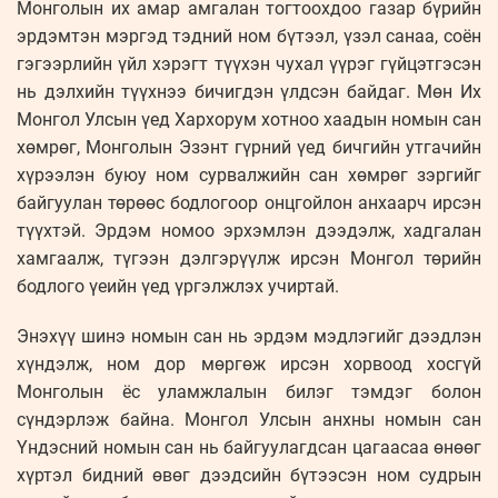
Монголын их амар амгалан тогтоохдоо газар бүрийн
эрдэмтэн мэргэд тэдний ном бүтээл, үзэл санаа, соён
гэгээрлийн үйл хэрэгт түүхэн чухал үүрэг гүйцэтгэсэн
нь дэлхийн түүхнээ бичигдэн үлдсэн байдаг. Мөн Их
Монгол Улсын үед Хархорум хотноо хаадын номын сан
хөмрөг, Монголын Эзэнт гүрний үед бичгийн утгачийн
хүрээлэн буюу ном сурвалжийн сан хөмрөг зэргийг
байгуулан төрөөс бодлогоор онцгойлон анхаарч ирсэн
түүхтэй. Эрдэм номоо эрхэмлэн дээдэлж, хадгалан
хамгаалж, түгээн дэлгэрүүлж ирсэн Монгол төрийн
бодлого үеийн үед үргэлжлэх учиртай.
Энэхүү шинэ номын сан нь эрдэм мэдлэгийг дээдлэн
хүндэлж, ном дор мөргөж ирсэн хорвоод хосгүй
Монголын ёс уламжлалын билэг тэмдэг болон
сүндэрлэж байна. Монгол Улсын анхны номын сан
Үндэсний номын сан нь байгуулагдсан цагаасаа өнөөг
хүртэл бидний өвөг дээдсийн бүтээсэн ном судрын