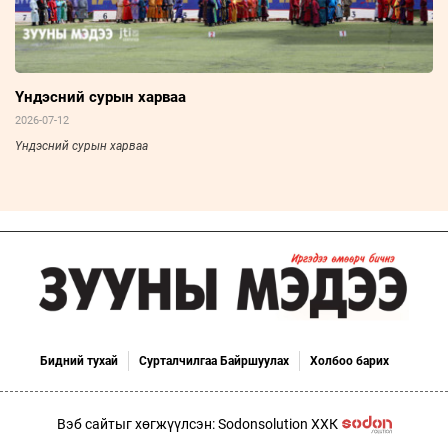
Үндэсний сурын харваа
2026-07-12
Үндэсний сурын харваа
Бидний тухай
Сурталчилгаа Байршуулах
Холбоо барих
Вэб сайтыг хөгжүүлсэн: Sodonsolution ХХК