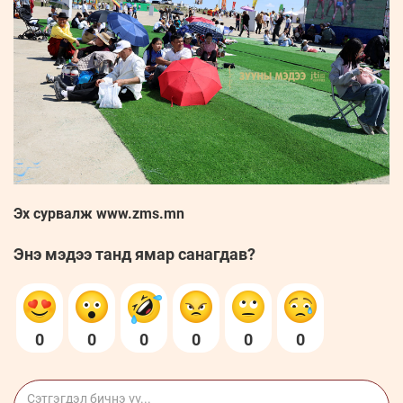
Эх сурвалж www.zms.mn
Энэ мэдээ танд ямар санагдав?
0
0
0
0
0
0