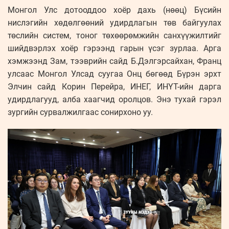
Монгол Улс дотооддоо хоёр дахь (нөөц) Бүсийн
нислэгийн хөдөлгөөний удирдлагын төв байгуулах
төслийн систем, тоног төхөөрөмжийн санхүүжилтийг
шийдвэрлэх хоёр гэрээнд гарын үсэг зурлаа. Арга
хэмжээнд Зам, тээврийн сайд Б.Дэлгэрсайхан, Франц
улсаас Монгол Улсад суугаа Онц бөгөөд Бүрэн эрхт
Элчин сайд Корин Перейра, ИНЕГ, ИНҮТ-ийн дарга
удирдлагууд, алба хаагчид оролцов. Энэ тухай гэрэл
зургийн сурвалжилгаас сонирхоно уу.