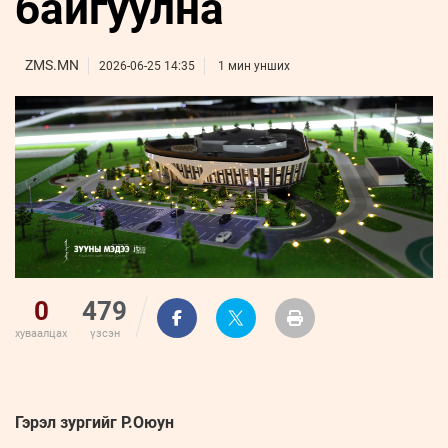
байгуулна
ҮНДЭСНИЙ
ВИДЕО
Бизнес
ФОТО
МЭДЭЭЛЛИЙН
хөгжил
ZUUNII
ТӨВ
Leaderships
ZMS.MN
2026-06-25 14:35
1 мин унших
УРЛАГ
MEDEE
forum
Бүртгүүлэх
WEEKLY
Нэвтрэх
0
479
хуваалцах
үзсэн
Гэрэл зургийг Р.Оюун