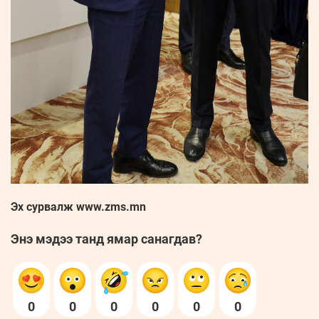
Эх сурвалж www.zms.mn
Энэ мэдээ танд ямар санагдав?
0
0
0
0
0
0