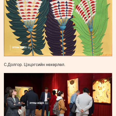
С.Долгор. Цэцэгсийн нөхөрлөл.