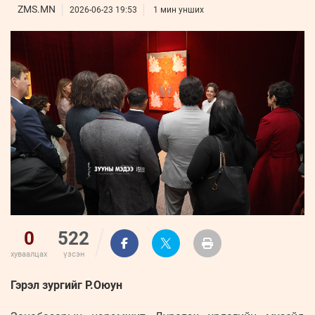
ҮНДЭСНИЙ
ВИДЕО
ZMS.MN
Бизнес
2026-06-23 19:53
1 мин унших
ФОТО
МЭДЭЭЛЛИЙН
хөгжил
ZUUNII
ТӨВ
Leaderships
УРЛАГ
MEDEE
forum
Бүртгүүлэх
WEEKLY
Нэвтрэх
0
522
хуваалцах
үзсэн
Гэрэл зургийг Р.Оюун