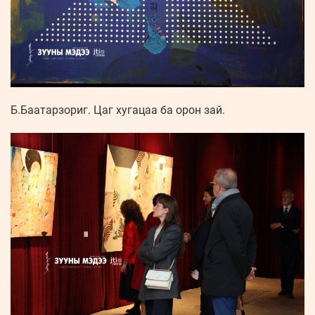
Б.Баатарзориг. Цаг хугацаа ба орон зай.