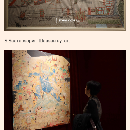
Б.Баатарзориг. Шаазан нутаг.