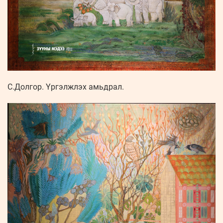
С.Долгор. Үргэлжлэх амьдрал.