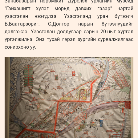
Занабазарын нэрэмжит Дүрслэх урлагийн музейд
"Гайхашигт хүлэг морьд давхих газар" нэртэй
үзэсгэлэн нээгдлээ. Үзэсгэлэнд уран бүтээлч
Б.Баатарзориг, С.Долгор нарын бүтээлүүдийг
дэлгэжээ. Үзэсгэлэн долдугаар сарын 20-ныг хүртэл
үргэлжилнэ. Энэ тухай гэрэл зургийн сурвалжилгаас
сонирхоно уу.