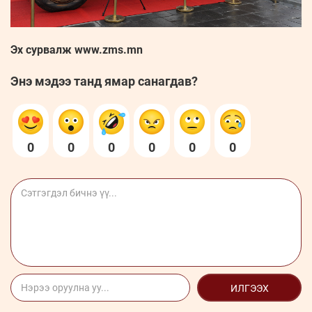
Эх сурвалж www.zms.mn
Энэ мэдээ танд ямар санагдав?
0
0
0
0
0
0
ИЛГЭЭХ