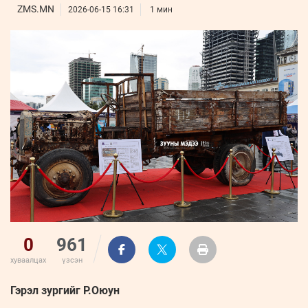
ҮНДЭСНИЙ
ВИДЕО
ZMS.MN
Бизнес
2026-06-15 16:31
1 мин
ФОТО
МЭДЭЭЛЛИЙН
хөгжил
ZUUNII
ТӨВ
Leaderships
УРЛАГ
MEDEE
forum
Бүртгүүлэх
WEEKLY
Нэвтрэх
0
961
хуваалцах
үзсэн
Гэрэл зургийг Р.Оюун