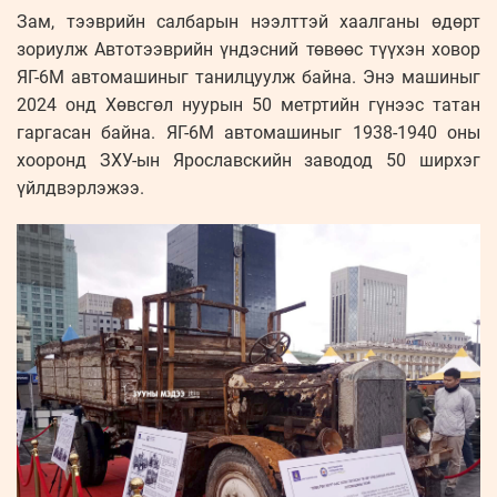
Зам, тээврийн салбарын нээлттэй хаалганы өдөрт
зориулж Автотээврийн үндэсний төвөөс түүхэн ховор
ЯГ-6М автомашиныг танилцуулж байна. Энэ машиныг
2024 онд Хөвсгөл нуурын 50 метртийн гүнээс татан
гаргасан байна. ЯГ-6М автомашиныг 1938-1940 оны
хооронд ЗХУ-ын Ярославскийн заводод 50 ширхэг
үйлдвэрлэжээ.