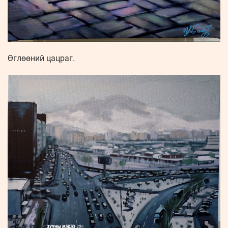
Өглөөний цацраг.