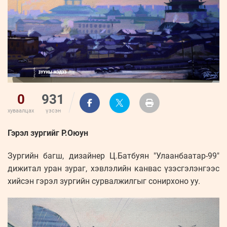
ҮНДЭСНИЙ
ВИДЕО
Бизнес
ФОТО
МЭДЭЭЛЛИЙН
хөгжил
ZUUNII
ТӨВ
Leaderships
УРЛАГ
MEDEE
forum
Бүртгүүлэх
WEEKLY
Нэвтрэх
0
931
хуваалцах
үзсэн
Гэрэл зургийг Р.Оюун
Зургийн багш, дизайнер Ц.Батбуян "Улаанбаатар-99"
дижитал уран зураг, хэвлэлийн канвас үзэсгэлэнгээс
хийсэн гэрэл зургийн сурвалжилгыг сонирхоно уу.