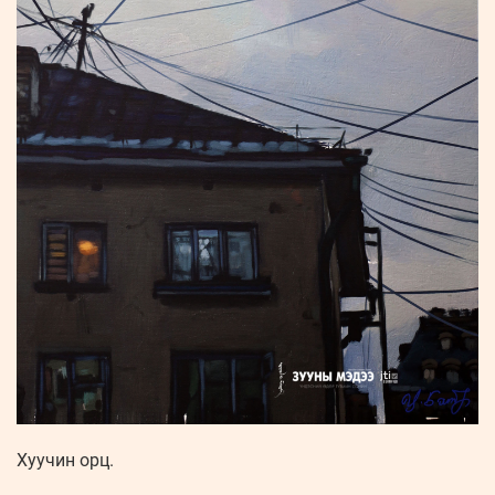
Хуучин орц.