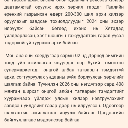
давтамжтай оруулж ирэх зөрчил гардаг. Гаалийн
ерөнхий газрынхан өдөрт 200-300 шил архи хилээр
оруулахыг завдсан тохиолдлуудыг 2024 оны эхээр
илрүүлж байсан бөгөөд ихэнх нь Хятадад
үйлдвэрлэсэн, хаяг шошгын гажуудалтай, гарал үүсэл
тодорхойгүй хуурамч архи байсан.
Мөн энэ оны хоёрдугаар сарын 02-нд Дорнод аймгийн
төвд үйл ажиллагаа явуулдаг нэр бүхий томоохон
супермаркетад онцгой албан татварын тэмдэггүй
архи, согтууруулах ундааны зүйл борлуулсан зөрчлийг
шалгаж байна. Түүнчлэн 2026 оны нэгдүгээр сард 408
мянган ширхэг онцгой албан татварын тэмдэгтийг
хуурамчаар үйлдэж улсын хилээр нэвтрүүлэхийг
завдсан үйлдлийг газар дээр нь илрүүлсэн. Одоогоор
шалгалтын ажиллагааг явуулж байгааг Цагдаагийн
байгууллагаас мэдээлсээр байгаа.