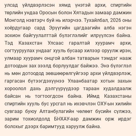
улсад үйлдвэрлэсэн хямд үнэтэй архи, спиртийн
төрлийн ундаа Оросын болон Хятадын замаар дамжин
Монголд нэвтэрч буй нь илэрчээ. Тухайлбал, 2026 оны
хоёрдугаар сард Эрүүгийн цагдаагийн алба нэгэн
зохион байгуулалттай бүлэглэлийг илрүүлсэн байна.
Тэд Казахстан Улсаас гаралтай хуурамч архи,
согтууруулах ундааг хууль бусаар хилээр оруулж ирэн,
улмаар хуурамч онцгой албан татварын тэмдэг нааж
дотоодын зах зээлд борлуулдаг байжээ. Энэ бүлэглэл
нь мөн дотоодод зөвшөөрөлгүйгээр архи үйлдвэрлэж,
гаргасан бүтээгдэхүүнээ Улаанбаатар хотын захын
хороолол дахь дэлгүүрүүдээр тараан худалдаалж
байсан нь тогтоогдсон байна. Иймд Казахстаны
спиртийн хууль бус урсгал нь ихэвчлэн ОХУ-ын хилийн
сувгаар буюу Алтанбулагийн чөлөөт бүсийн сүлжээ,
зарим тохиолдолд БНХАУ-аар дамжин орж ирдэг
болохыг дээрх баримтууд харуулж байна.