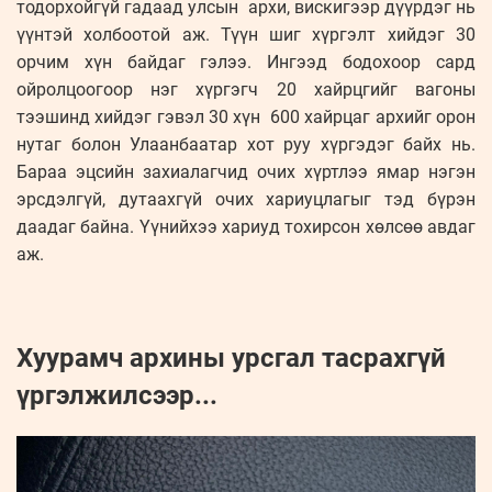
тодорхойгүй гадаад улсын архи, вискигээр дүүрдэг нь
үүнтэй холбоотой аж. Түүн шиг хүргэлт хийдэг 30
орчим хүн байдаг гэлээ. Ингээд бодохоор сард
ойролцоогоор нэг хүргэгч 20 хайрцгийг вагоны
тээшинд хийдэг гэвэл 30 хүн 600 хайрцаг архийг орон
нутаг болон Улаанбаатар хот руу хүргэдэг байх нь.
Бараа эцсийн захиалагчид очих хүртлээ ямар нэгэн
эрсдэлгүй, дутаахгүй очих хариуцлагыг тэд бүрэн
даадаг байна. Үүнийхээ хариуд тохирсон хөлсөө авдаг
аж.
Хуурамч архины урсгал тасрахгүй
үргэлжилсээр...