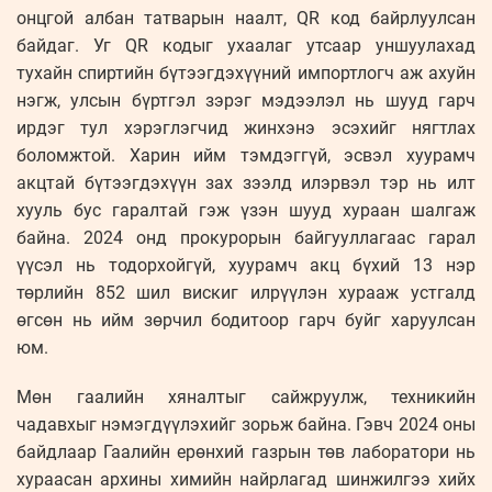
онцгой албан татварын наалт, QR код байрлуулсан
байдаг. Уг QR кодыг ухаалаг утсаар уншуулахад
тухайн спиртийн бүтээгдэхүүний импортлогч аж ахуйн
нэгж, улсын бүртгэл зэрэг мэдээлэл нь шууд гарч
ирдэг тул хэрэглэгчид жинхэнэ эсэхийг нягтлах
боломжтой. Харин ийм тэмдэггүй, эсвэл хуурамч
акцтай бүтээгдэхүүн зах зээлд илэрвэл тэр нь илт
хууль бус гаралтай гэж үзэн шууд хураан шалгаж
байна. 2024 онд прокурорын байгууллагаас гарал
үүсэл нь тодорхойгүй, хуурамч акц бүхий 13 нэр
төрлийн 852 шил вискиг илрүүлэн хурааж устгалд
өгсөн нь ийм зөрчил бодитоор гарч буйг харуулсан
юм.
Мөн гаалийн хяналтыг сайжруулж, техникийн
чадавхыг нэмэгдүүлэхийг зорьж байна. Гэвч 2024 оны
байдлаар Гаалийн ерөнхий газрын төв лаборатори нь
хураасан архины химийн найрлагад шинжилгээ хийх