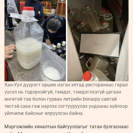
Хан-Уул дүүрэгт орших нэгэн хятад ресторанаас гарал
үүсэл нь тодорхойгүй, тэмдэг, тэмдэглээгүй цагаан
өнгөтэй тав болон гурван литрийн bonaqia савтай
төстэй саке гэж нэрлэх согтууруулах ундааны зүйлээр
үйлчилж байсныг илрүүлсэн байна.
Мэргэжлийн хяналтын байгууллагыг татан булгаснаас