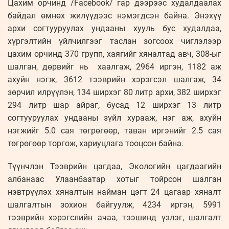
Цахим орчинд /Facebook/ гар дээрээс худалдаалах
байдал өмнөх жилүүдээс нэмэгдсэн байна. Энэхүү
архи согтууруулах ундааны хууль бус худалдаа,
хүргэлтийн үйлчилгээг таслан зогсоох чиглэлээр
цахим орчинд 370 групп, хаягийг хяналтад авч, 308-ыг
шалган, дөрвийг нь хаалгаж, 2964 иргэн, 1182 аж
ахуйн нэгж, 3612 тээврийн хэрэгсэл шалгаж, 34
зөрчил илрүүлэн, 134 ширхэг 80 литр архи, 382 ширхэг
294 литр шар айраг, бусад 12 ширхэг 13 литр
согтууруулах ундааны зүйл хурааж, нэг аж, ахуйн
нэгжийг 5.0 сая төгрөгөөр, таван иргэнийг 2.5 сая
төгрөгөөр торгож, хариуцлага тооцсон байна.
Түүнчлэн Тээврийн цагдаа, Экологийн цагдаагийн
албанаас Улаанбаатар хотыг тойрсон шалган
нэвтрүүлэх хяналтын найман цэгт 24 цагаар хяналт
шалгалтын зохион байгуулж, 4234 иргэн, 5991
тээврийн хэрэгслийн ачаа, тээшинд үзлэг, шалгалт