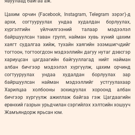
явуулаад байгаа аж.
Цахим орчин (Facebook, Instagram, Telegram зэрэг)-д
архи, согтууруулах ундаа худалдан борлуулах,
хүргэлтийн үйлчилгээний талаар мэдээлэл
байршуулсан таван групп, найман хувь хүний цахим
хаягт судалгаа хийж, тухайн хаягийн эзэмшигчдийг
тогтоон, тогтоогдсон мэдээллийн дагуу нутаг дэвсгэр
хариуцсан цагдаагийн байгууллагад нийт найман
албан бичгээр мэдээлэл хүргүүлж, цахим орчинд
согтууруулах ундаа худалдан борлуулах зар
байршуулсан найман мэдээллийг устгуулахаар
Харилцаа холбооны зохицуулах хороонд албан
бичгээр хүргүүлж ажиллаж байгаа гэж Цагдаагийн
ерөнхий газрын урьдчилан сэргийлэх хэлтсийн хошууч
Жамъяндорж ярьсан юм.