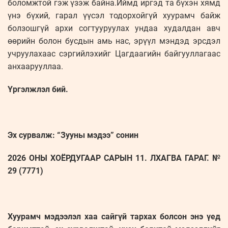
боломжтой гэж үзэж байна.Иймд иргэд та бүхэн хямд
үнэ бүхий, гарал үүсэл тодорхойгүй хуу­рамч байж
болзошгүй архи согтуу­руу­лах ундаа худалдан авч
өөрийн болон бусдын амь нас, эрүүл мэндэд эрсдэл
учруулахаас сэргийлэхийг Цагдаагийн байгууллагаас
анхаарууллаа.
Үргэлжлэл бий.
Эх сурвалж: “Зууны мэдээ” сонин
2026 ОНЫ ХОЁРДУГААР САРЫН 11. ЛХАГВА ГАРАГ. №
29 (7771)
Хуурамч мэдээлэл хаа сайгүй тархах болсон энэ үед