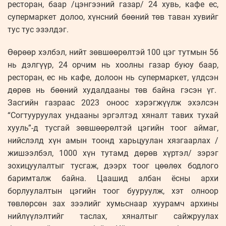
ресторан, баар /цэнгээний газар/ 24 хувь, кафе ес,
супермаркет долоо, хүнсний бөөний төв таван хувийг
тус тус эзэлдэг.
Өөрөөр хэлбэл, нийт зөв­шөө­рөлтэй 100 цэг тутмын 56
нь дэлгүүр, 24 орчим нь хоолны газар буюу баар,
ресторан, ес нь кафе, долоон нь супермаркет, үлдсэн
дөрөв нь бөөний худалдааны төв байна гэсэн үг.
Засгийн газраас 2023 оноос хэрэгжүүлж эхэлсэн
“Согтууруулах ундааны эргэлтэд хяналт тавих тухай
хууль”-д тусгай зөвшөөрөлтэй цэгийн тоог аймаг,
нийслэлд хүн амын тоонд харьцуулан хязгаарлах /
жишээлбэл, 1000 хүн тутамд дөрөв хүртэл/ зэрэг
зохицуулалтыг тусгаж, дээрх тоог цөөлөх бодлого
баримталж байна. Цаашид албан ёсны архи
борлуулалтын цэгийн тоог бууруулж, хэт олноор
төвлөрсөн зах зээлийг хумьснаар хуурамч архины
нийлүүлэлтийг таслах, хяналтыг сайжруулах