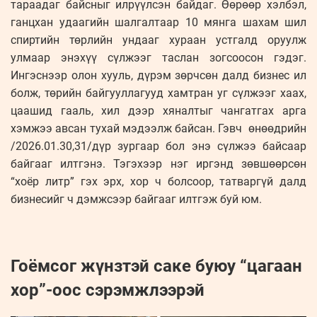
тараадаг байсныг илрүүлсэн байдаг. Өөрөөр хэлбэл,
ганцхан удаагийн шалгалтаар 10 мянга шахам шил
спиртийн төрлийн ундааг хураан устгалд оруулж
улмаар энэхүү сүлжээг таслан зогсоосон гэдэг.
Ингэснээр олон хууль, дүрэм зөрчсөн далд бизнес ил
болж, төрийн байгууллагууд хамтран уг сүлжээг хаах,
цаашид гааль, хил дээр хяналтыг чангатгах арга
хэмжээ авсан тухай мэдээлж байсан. Гэвч өнөөдрийн
/2026.01.30,31/дүр зургаар бол энэ сүлжээ байсаар
байгааг илтгэнэ. Тэгэхээр нэг иргэнд зөвшөөрсөн
“хоёр литр” гэх эрх, хор ч болсоор, татваргүй далд
бизнесийг ч дэмжсээр байгааг илтгэж буй юм.
Гоёмсог жүнзтэй саке буюу “цагаан
хор”-оос сэрэмжлээрэй