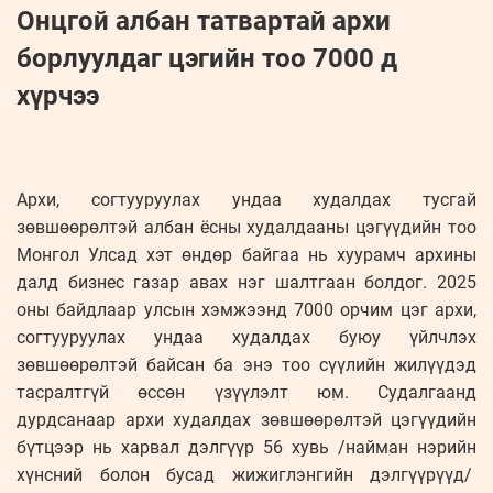
Онцгой албан татвартай архи
борлуулдаг цэгийн тоо 7000 д
хүрчээ
Архи, согтууруулах ундаа худалдах тусгай
зөвшөөрөлтэй албан ёсны худалдааны цэгүүдийн тоо
Монгол Улсад хэт өндөр байгаа нь хуурамч архины
далд бизнес газар авах нэг шалтгаан болдог. 2025
оны байдлаар улсын хэмжээнд 7000 орчим цэг архи,
согтууруулах ундаа худалдах буюу үйлчлэх
зөвшөөрөлтэй байсан ба энэ тоо сүүлийн жилүүдэд
тасралтгүй өссөн үзүүлэлт юм. Судалгаанд
дурдсанаар архи худалдах зөвшөөрөлтэй цэгүүдийн
бүтцээр нь харвал дэлгүүр 56 хувь /найман нэрийн
хүнсний болон бусад жижиглэнгийн дэлгүүрүүд/