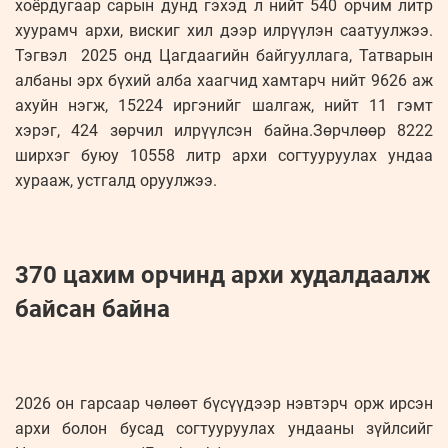
хоёрдугаар сарын дунд гэхэд л нийт 540 орчим литр
хуурамч архи, вискиг хил дээр илрүүлэн саатуулжээ.
Тэгвэл 2025 онд Цагдаагийн байгууллага, Татварын
албаны эрх бүхий алба хаагчид хамтарч нийт 9626 аж
ахуйн нэгж, 15224 иргэнийг шалгаж, нийт 11 гэмт
хэрэг, 424 зөрчил илрүүлсэн байна.Зөрчлөөр 8222
ширхэг буюу 10558 литр архи согтууруулах ундаа
хурааж, устгалд оруулжээ.
370 цахим орчинд архи худалдаалж
байсан байна
2026 он гарсаар чөлөөт бүсүүдээр нэвтэрч орж ирсэн
архи болон бусад согтууруулах ундааны зүйлсийг