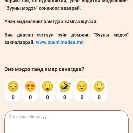
баримттай, эх сурвалжтай, үнэн бодитой мэдээллийг
“Зууны мэдээ” сониноос аваарай.
Үнэн мэдээллийг хамтдаа хамгаалцгаая.
Бие даасан сэтгүүл зүйг дэмжин "Зууны мэдээ"
захиалаарай.
www.zuuniimedee.mn
Энэ мэдээ танд ямар санагдав?
0
0
0
0
0
0