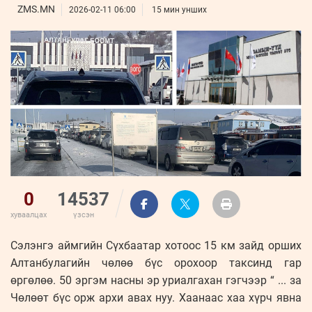
ҮНДЭСНИЙ
ВИДЕО
ZMS.MN
Бизнес
2026-02-11 06:00
15 мин унших
ФОТО
МЭДЭЭЛЛИЙН
хөгжил
ZUUNII
ТӨВ
Leaderships
УРЛАГ
MEDEE
forum
Бүртгүүлэх
WEEKLY
Нэвтрэх
0
14537
хуваалцах
үзсэн
Сэлэнгэ аймгийн Сүхбаатар хотоос 15 км зайд орших
Алтанбулагийн чөлөө бүс орохоор таксинд гар
өргөлөө. 50 эргэм насны эр уриалгахан гэгчээр “ ... за
Чөлөөт бүс орж архи авах нуу. Хаанаас хаа хүрч явна