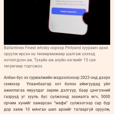
Ballantines Finest whisky нэрээр Pinlyand хуурамч архи
оруулж ирсэн нь төхөөрөмжөөр шалгаж үзэхэд
нотлогдсон аж. Тухайн аж ахуйн нэгжийг 15 сая
төгрөгөөр торгожээ.
Албан бус эх сурвалжийн мэдээлснээр 2023 онд дээрх
схемээр Улаанбаатар хот болон аймгуудад үйл
ажиллагаа явуулдаг зарим дэлгүүр, баар цэнгээний
газрууд уг хууль бус сүлжээнд захиалга өгч, 5000
орчим хүнийг хамарсан “мафи” сүлжээгээр сар бүр
дор хаяж 10 мянган шил архийг татваргүй оруулж,