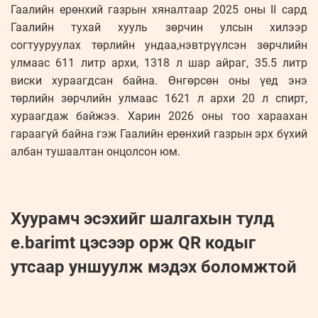
Гаалийн ерөнхий газрын хяналтаар 2025 оны II сард
Гаалийн тухай хууль зөрчин улсын хилээр
согтууруулах төрлийн ундаа,нэвтрүүлсэн зөрчлийн
улмаас 611 литр архи, 1318 л шар айраг, 35.5 литр
виски хураагдсан байна. Өнгөрсөн оны үед энэ
төрлийн зөрчлийн улмаас 1621 л архи 20 л спирт,
хураагдаж байжээ. Харин 2026 оны тоо хараахан
гараагүй байна гэж Гаалийн ерөнхий газрын эрх бүхий
албан тушаалтан онцолсон юм.
Хуурамч эсэхийг шалгахын тулд
e.barimt цэсээр орж QR кодыг
утсаар уншуулж мэдэх боломжтой