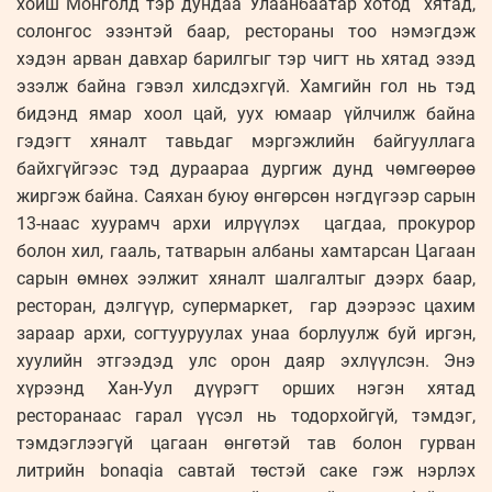
хойш Монголд тэр дундаа Улаанбаатар хотод хятад,
солонгос эзэнтэй баар, рестораны тоо нэмэгдэж
хэдэн арван давхар барилгыг тэр чигт нь хятад эзэд
эзэлж байна гэвэл хилсдэхгүй. Хамгийн гол нь тэд
бидэнд ямар хоол цай, уух юмаар үйлчилж байна
гэдэгт хяналт тавьдаг мэргэжлийн байгууллага
байхгүйгээс тэд дураараа дургиж дунд чөмгөөрөө
жиргэж байна. Саяхан буюу өнгөрсөн нэгдүгээр сарын
13-наас хуурамч архи илрүүлэх цагдаа, прокурор
болон хил, гааль, татварын албаны хамтарсан Цагаан
сарын өмнөх ээлжит хяналт шалгалтыг дээрх баар,
ресторан, дэлгүүр, супермаркет, гар дээрээс цахим
зараар архи, согтууруулах унаа борлуулж буй иргэн,
хуулийн этгээдэд улс орон даяр эхлүүлсэн. Энэ
хүрээнд Хан-Уул дүүрэгт орших нэгэн хятад
ресторанаас гарал үүсэл нь тодорхойгүй, тэмдэг,
тэмдэглээгүй цагаан өнгөтэй тав болон гурван
литрийн bonaqia савтай төстэй саке гэж нэрлэх