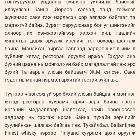
согтууруулах ундааны зүйлээр үйлчилж байсныг
илрүүлсэн байна. Өөрөөр хэлбэл, танд гоёмсог
жүнзнээс саке гэж нэрлэсэн хор аяглаж байгааг та
мэдэхгүй байна. Зурагт харуулснаар бол уг шингэнийг
олноор их хэмжээтэйгээр хэрхэн хил, гаалийн
хяналтыг давж оруулж ирснийг тогтоохоор шалгаж
байна. Манайхан айргаа савлаад зардаг шиг л ийм л
зүйлийг хятад ресторан оруулж иржээ. Гэхдээ энэ
бүхний цаана нь монгол хүн байх магадлалтай гэж эрх
бүхий Татварын улсын байцаагч Ж.М хэлсэн. Саке
гэдэг нь манай нэрмэл архитай төстэй зүйл аж.
Түүгээр ч зогсохгүй эрх бүхий улсын байцаагч мөн нэг
хятад ресторан хуурамч архи зарч байна гэсэн
иргэний мэдээллээр шалгахад арын өрөөнөөсөө
авдраар нь гаргаж ирсэн байна. тухайн зөрчлийг
хуулийнхан шалгаж байгаа гэв. Тухайлбал, Ballantines
Finest whisky нэрээр Pinlyand хуурамч архи оруулж