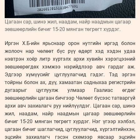
Цагаан сар, шинэ жил, наадам, найр наадмын цагаар
зөвшөөрлийн бичиг 15-20 мянган төгрөгт хүрдэг.
Иргэн Х.Б-ийн ярьснаар орон нутгийн иргэд болон
жолооч нар чөлөөт бүс рүү өдөрт хэд хэдэн удаа
нэвтрэн хоёр литр хүртэлх архи хувийн хэрэгцээний
зөвшөөрөгдөх хэмжээ нэрийдлээр авч гардаг аж.
Эдгээр хүмүүсийг цуглуулагчид гэдэг. Тэд эргэн
тойрны болон ах, дүү, хамаатан садныхаа регистрийн
дугаарыг цуглуулж улмаар Гаалиас өгдөг
зөвшөөрлийн цагаан бичгээр Чөлөөт бүсээс татваргүй
архи авч захиалагч руу нийлүүлдэг. Цагаан сар, шинэ
жил, наадам, найр наадмын цагаар зөвшөөрлийн
бичиг 15-20 мянган төгрөгт хүрдэг. Нэг үгээр хэлбэл,
цагаан бичиг шаглагчид, цуглуулагчид, хүргэлтийнхэн,
эцсийн захиалагч гэсэн схемээр явсаар эцсийн