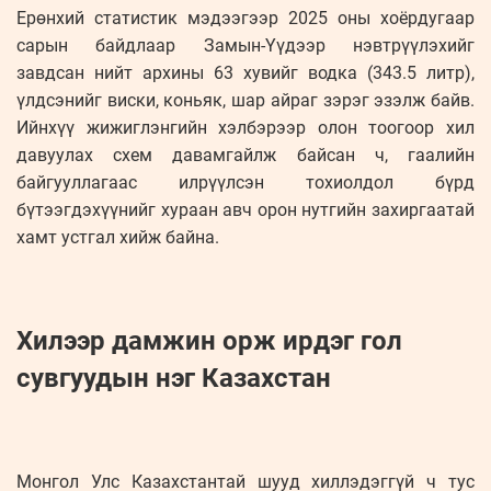
Ерөнхий статистик мэдээгээр 2025 оны хоёрдугаар
сарын байдлаар Замын-Үүдээр нэвтрүүлэхийг
завдсан нийт архины 63 хувийг водка (343.5 литр),
үлдсэнийг виски, коньяк, шар айраг зэрэг эзэлж байв.
Ийнхүү жижиглэнгийн хэлбэрээр олон тоогоор хил
давуулах схем давамгайлж байсан ч, гаалийн
байгууллагаас илрүүлсэн тохиолдол бүрд
бүтээгдэхүүнийг хураан авч орон нутгийн захиргаатай
хамт устгал хийж байна.
Хилээр дамжин орж ирдэг гол
сувгуудын нэг Казахстан
Монгол Улс Казахстантай шууд хиллэдэггүй ч тус