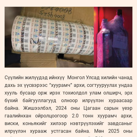
Сүүлийн жилүүдэд ийнхүү Монгол Улсад хилийн чанад
дахь эх үүсвэрээс “хуурамч” архи, согтууруулах ундаа
хууль бусаар орж ирэх тохиолдол улам олширч, эрх
бүхий байгууллагууд олноор илрүүлэн хураасаар
байна. Жишээлбэл, 2024 оны Цагаан сарын үеэр
гаалийнхан ойролцоогоор 2.0 тонн хуурамч архи,
виски, коньякийг хилээр нэвтрүүлэхийг завдсаныг
илрүүлэн хурааж устгасан байна. Мөн 2025 оны