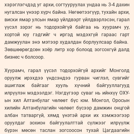
хэрэглэгчдэд уг архи, согтууруулах ундаа нь 3-4 дахин
нугалсан үнээр хүрч байна. Нөгөөтээгүүр, тухайн архи,
виски ямар улсын ямар үйлдвэрт үйлдвэрлэсэн, гарал
үүсэл зэрэг нь тодорхойгүй байгаа нь хуурамч уу,
хортой юу гэдгийг ч иргэд мэдэхгүй гараас гарт
дамжуулан энэ мэтээр худалдан борлуулсаар байна.
Зөвшөөрөгдсөн хоёр литр хор болоод зогсохгүй далд
бизнес ч болсоор.
Хуурамч, гарал үүсэл тодорхойгүй архийг Монголд
оруулж ирэхдээ үндсэндээ гурван чиглэл, сувгийг
ашиглаж байгааг хууль хүчний байгууллагууд
илрүүлэн мэдээлдэг. Нэгдүгээр суваг нь ийнхүү ОХУ-
ын хил Алтанбулаг чөлөөт бүс юм. Монгол, Оросын
хилийн Алтанбулагийн чөлөөт бүсээр дамжин онцгой
албан татваргүй, хямд үнэтэй архи их хэмжээгээр
оруулдаг зохион байгуулалттай сүлжээг илрүүлж
бүрэн мөсөн таслан зогсоосон тухай Цагдаагийн