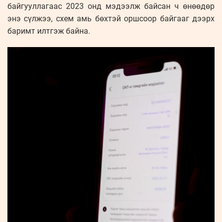
байгууллагаас 2023 онд мэдээлж байсан ч өнөөдөр
энэ сүлжээ, схем амь бөхтэй оршсоор байгааг дээрх
баримт илтгэж байна.