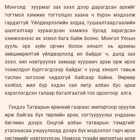
Монголд хуурмаг зах зээл дээр дарагдсан архийг
тогтмол хэмжих тогтолцоо хаана ч бүрэн мэдээлж
гардаггүй. Үйлдвэрлэлийн алдаа, тушаалтаар,гаалийн
шалгалтаар хураагдсан хэмжээ бусад зарагдсан
хэмжээнээс их эсвэл бага байж болно. Монгол Улсын
хууль эрх зүйн орчин болон хяналт нь архины
зөвшөөрөлтэй үйлдвэрлэлд ил байдаг ч, далд зах
зээл, хил нэвтрүүлэх замаар хуурамч архи орж ирэх
тохиолдол бүртгэгдсээр байдаг ч үүнд хяналт тавьж
таслан зогсоож чадахгүй байсаар байна. Өөрөөр
хэлбэл, жил бүр хэдэн сая литр албан бус архи
хэрэглэгдсэн талаар баталгаатай тоо одоогоор алга.
Гэхдээ Татварын ерөнхий газраас импортоор оруулж
ирж байгаа бүх төрлийн архи, согтууруулах ундааны
бөглөөн дээрх Онцгой албан татварын тэмдгийг
утаснаасаа уншуулахад дээрх бүх мэдээлэл гарч ирэх
системийг нэвтрүүлсэн. Нэмээд тухайн импортын архи