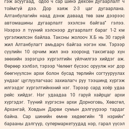
гэж асуугаад, одоо ч сар шинэ дөхсөн дугаарлалт ч
тоймгүй дээ. Дор хаяж 2-3 цаг дугаарлана.
Алтанбулагийн наад дэнж даваад төв зам дээрээс
автомашины дугаарлалт эхэлсэн байгаа” гэлээ.
Нээрээ л түүний хэлснээр дугаарлалт бараг 1-2 км
үргэлжилсэн байлаа. Таксны жолооч Х.Б нь 30 гаруй
жил Алтанбулагт амьдарч байгаа нэгэн юм. Тэрээр
сүүлийн 10 орчим жил энэ хооронд таксигаар хүн
зөөхийн зэрэгцээ хүргэлтийн үйлчилгээ хийдэг аж.
Өөрөөр хэлбэл, тэрээр Чөлөөт бүсээс оруулж нэг дор
бөөгнүүлсэн архи болон бусад төрлийн согтууруулах
ундааг цуглуулагчаас захиалагч руу тээшинд хүргэж
илгээдэг хүргэлтийнхний нэг. Тэрээр сард хоёр удаа
рейс хийдэг. Нэг удаадаа 10 гаруй хайрцаг архи
хүргэдэг. Түүний хүргэсэн архи Дорноговь, Хөвсгөл,
Архангай, Ховдын Дарви сумын дэлгүүрээр тардаг
байна. Сар шинийн өмнө хөдөөгийн “8 нэрийн”
барааны дэлгүүр, супермаркетуудад нэр, гарал үүсэл