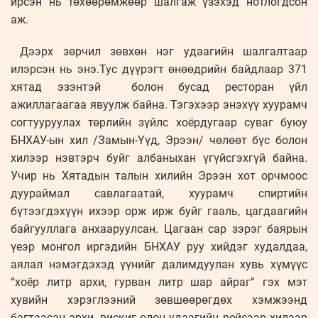
ирсэн нь төхөөрөмжөөр шалгаж үзэхэд нотлогдсон
аж.
Дээрх зөрчил зөвхөн нэг удаагийн шалгалтаар
илэрсэн нь энэ.Тус дүүрэгт өнөөдрийн байдлаар 371
хятад эзэнтэй болон бусад ресторан үйл
ажиллагаагаа явуулж байна. Тэгэхээр энэхүү хуурамч
согтууруулах төрлийн зүйлс хоёрдугаар суваг буюу
БНХАУ-ын хил /Замын-Үүд, Эрээн/ чөлөөт бүс болон
хилээр нэвтэрч буйг албаныхан үгүйсгэхгүй байна.
Учир нь Хятадын талын хилийн Эрээн хот орчмоос
дуураймал савлагаатай, хуурамч спиртийн
бүтээгдэхүүн ихээр орж ирж буйг гааль, цагдаагийн
байгууллага анхааруулсан. Цагаан сар зэрэг баярын
үеэр монгол иргэдийн БНХАУ руу хийдэг худалдаа,
аялал нэмэгдэхэд үүнийг далимдуулан хувь хүмүүс
“хоёр литр архи, гурван литр шар айраг” гэх мэт
хувийн хэрэглээний зөвшөөрөгдөх хэмжээнд
багтаасан архи, вискиг олон удаагийн рейсээр хилээр