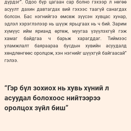
дүрдэг”. Одоо бүр цагаан сар болно гэхээр л нөгөө
асуулт дахин давтагдах вий гэхээс таагүй санагдах
болсон. Бас нэгнийгээ өмсөж зүүсэн хувцас хунар,
эдлэл хэрэглэлээр нь шүүж ярьцгаах нь ч бий. Зарим
хүмүүс ийм ярианд өртөж, муугаа үзүүлэхгүй гэж
хамаг байдгаа ч барьж харагддаг. Тиймээс
уламжлалт баяраараа бусдын хувийн асуудалд
хөндлөнгөөс оролцож, хэн нэгнийг шүүхгүй байгаасай”
гэлээ.
“Гэр бүл зохиох нь хувь хүний л
асуудал болохоос нийтээрээ
оролцох зүйл биш”