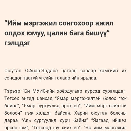
“Ийм мэргэжил сонгохоор ажил
олдох юмуу, цалин бага бишүү”
гэлцдэг
Оюутан О.Анар-Эрдэнэ цагаан сараар хамгийн их
сонсдог таагүй үгсийн талаар ийн ярьлаа.
Тэрээр “Би МУИС-ийн хоёрдугаар курсэд суралцдаг.
Төгсөх ангид байхад “Ямар мэргэжилтэй болох гэж
байна”, “Ямар сургуульд орох вэ”, “Ийм мэргэжилтэй
болооч” гэж хэлдэг байсан. Харин оюутан болсны
дараа “Аль сургуульд сурч байна” “Яагаад ийшээ
орсон юм”, “Төгсөөд юу хийх вэ”, “Өө ийм мэргэжил