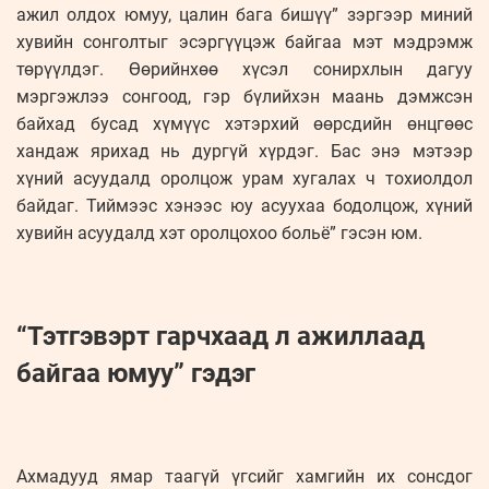
ажил олдох юмуу, цалин бага бишүү” зэргээр миний
хувийн сонголтыг эсэргүүцэж байгаа мэт мэдрэмж
төрүүлдэг. Өөрийнхөө хүсэл сонирхлын дагуу
мэргэжлээ сонгоод, гэр бүлийхэн маань дэмжсэн
байхад бусад хүмүүс хэтэрхий өөрсдийн өнцгөөс
хандаж ярихад нь дургүй хүрдэг. Бас энэ мэтээр
хүний асуудалд оролцож урам хугалах ч тохиолдол
байдаг. Тиймээс хэнээс юу асуухаа бодолцож, хүний
хувийн асуудалд хэт оролцохоо больё” гэсэн юм.
“Тэтгэвэрт гарчхаад л ажиллаад
байгаа юмуу” гэдэг
Ахмадууд ямар таагүй үгсийг хамгийн их сонсдог