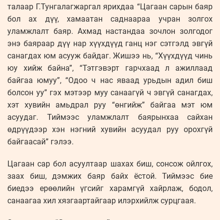
талаар Г.Тунгалагжаргал ярихдаа “Цагаан сарын баяр
бол ах дүү, хамаатан саднаараа учран золгох
уламжлалт баяр. Ахмад настандаа зочлон золгодог
энэ баяраар дүү нар хүүхдүүд ганц нэг сэтгэлд эвгүй
санагдах юм асууж байдаг. Жишээ нь, “Хүүхдүүд чинь
юу хийж байна”, “Тэтгэвэрт гарчхаад л ажиллаад
байгаа юмуу”, “Одоо ч нас яваад урьдын адил биш
болсон уу” гэх мэтээр муу санаагүй ч эвгүй санагдах,
хэт хувийн амьдрал руу “өнгийж” байгаа мэт юм
асуудаг. Тиймээс уламжлалт баярынхаа сайхан
өдрүүдээр хэн нэгний хувийн асуудал руу орохгүй
байгаасай” гэлээ.
Цагаан сар бол асуултаар шахах биш, сонсож ойлгох,
заах биш, дэмжих баяр байх ёстой. Тиймээс бие
биедээ ерөөлийн үгсийг харамгүй хайрлаж, бодол,
санаагаа хил хязгаартайгаар илэрхийлж сурцгаая.