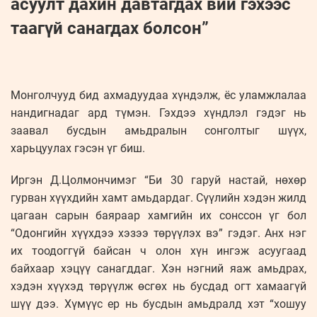
асуулт дахин давтагдах вий гэхээс
таагүй санагдах болсон”
Монголчууд бид ахмадуудаа хүндэлж, ёс уламжлалаа
нандигнадаг ард түмэн. Гэхдээ хүндлэл гэдэг нь
заавал бусдын амьдралын сонголтыг шүүх,
харьцуулах гэсэн үг биш.
Иргэн Д.Цолмончимэг “Би 30 гаруй настай, нөхөр
гурван хүүхдийн хамт амьдардаг. Сүүлийн хэдэн жилд
цагаан сарын баяраар хамгийн их сонссон үг бол
“Одонгийн хүүхдээ хэзээ төрүүлэх вэ” гэдэг. Анх нэг
их тоодоггүй байсан ч олон хүн ингэж асуугаад
байхаар хэцүү санагддаг. Хэн нэгний яаж амьдрах,
хэдэн хүүхэд төрүүлж өсгөх нь бусдад огт хамаагүй
шүү дээ. Хүмүүс ер нь бусдын амьдралд хэт “хошуу