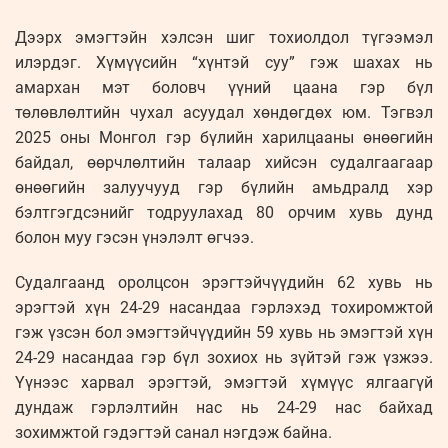
Дээрх эмэгтэйн хэлсэн шиг тохиолдол түгээмэл
илэрдэг. Хүмүүсийн “хүнтэй суу” гэж шахах нь
амархан мэт боловч үүний цаана гэр бүл
төлөвлөлтийн чухал асуудал хөндөгдөх юм. Тэгвэл
2025 оны Монгол гэр бүлийн харилцааны өнөөгийн
байдал, өөрчлөлтийн талаар хийсэн судалгаагаар
өнөөгийн залуучууд гэр бүлийн амьдралд хэр
бэлтгэгдсэнийг тодруулахад 80 орчим хувь дунд
болон муу гэсэн үнэлэлт өгчээ.
Судалгаанд оролцсон эрэгтэйчүүдийн 62 хувь нь
эрэгтэй хүн 24-29 насандаа гэрлэхэд тохиромжтой
гэж үзсэн бол эмэгтэйчүүдийн 59 хувь нь эмэгтэй хүн
24-29 насандаа гэр бүл зохиох нь зүйтэй гэж үзжээ.
Үүнээс харвал эрэгтэй, эмэгтэй хүмүүс ялгаагүй
дундаж гэрлэлтийн нас нь 24-29 нас байхад
зохимжтой гэдэгтэй санал нэгдэж байна.