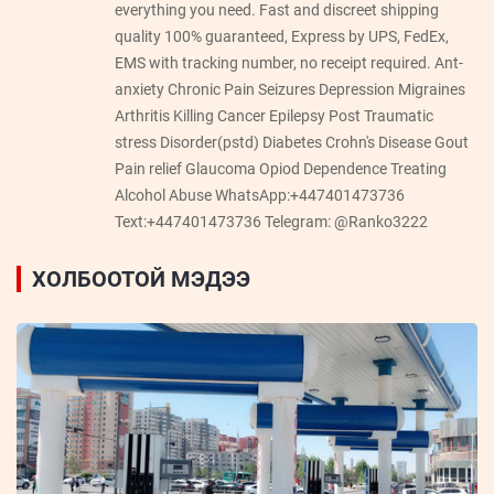
everything you need. Fast and discreet shipping
quality 100% guaranteed, Express by UPS, FedEx,
EMS with tracking number, no receipt required. Ant-
anxiety Chronic Pain Seizures Depression Migraines
Arthritis Killing Cancer Epilepsy Post Traumatic
stress Disorder(pstd) Diabetes Crohn's Disease Gout
Pain relief Glaucoma Opiod Dependence Treating
Alcohol Abuse WhatsApp:+447401473736
Text:+447401473736 Telegram: @Ranko3222
ХОЛБООТОЙ МЭДЭЭ