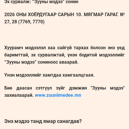
Эх сурвалж: “Зууны мэдээ” сонин
2026 ОНЫ ХОЁРДУГААР САРЫН 10. МЯГМАР ГАРАГ. №
27, 28 (7769, 7770)
Хуурамч мэдээлэл хаа сайгүй тархах болсон энэ үед
баримттай, эх сурвалжтай, үнэн бодитой мэдээллийг
“Зууны мэдээ” сониноос аваарай.
Үнэн мэдээллийг хамтдаа хамгаалцгаая.
Бие даасан сэтгүүл зүйг дэмжин "Зууны мэдээ"
захиалаарай.
www.zuuniimedee.mn
Энэ мэдээ танд ямар санагдав?