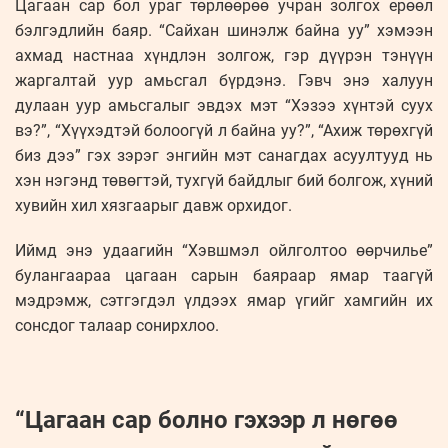
Цагаан сар бол ураг төрлөөрөө учран золгох ерөөл
бэлгэдлийн баяр. “Сайхан шинэлж байна уу” хэмээн
ахмад настнаа хүндлэн золгож, гэр дүүрэн тэнүүн
жаргалтай уур амьсгал бүрдэнэ. Гэвч энэ халуун
дулаан уур амьсгалыг эвдэх мэт “Хэзээ хүнтэй суух
вэ?”, “Хүүхэдтэй болоогүй л байна уу?”, “Ахиж төрөхгүй
биз дээ” гэх зэрэг энгийн мэт санагдах асуултууд нь
хэн нэгэнд төвөгтэй, тухгүй байдлыг бий болгож, хүний
хувийн хил хязгаарыг давж орхидог.
Иймд энэ удаагийн “Хэвшмэл ойлголтоо өөрчилье”
булангаараа цагаан сарын баяраар ямар таагүй
мэдрэмж, сэтгэгдэл үлдээх ямар үгийг хамгийн их
сонсдог талаар сонирхлоо.
“Цагаан сар болно гэхээр л нөгөө