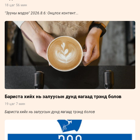
18 цаг 56 мин
"Зууны мэдээ" 2026.8.6: Онцлох контент...
Бариста хийх нь залуусын дунд яагаад трэнд болов
19 цаг 7 мин
Бариста хийх нь залуусын дунд яагаад трэнд болов