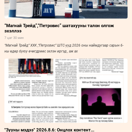
“Магнай Трейд”,“Петровис” шатахууны талон олгож
эхэллээ
7 цаг 30 мин
“Магнай Трейд” ХХК ,“Петровис” ШТС-ууд 2026 оны наймдугаар сарын 6-
ны өдөр буюу өчигдрөөс эхлэн иргэд , аж ах
"Зууны мэдээ" 2026.8.6: Онцлох контент...