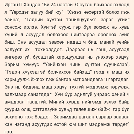
Иргэн П.Хандаа “Би 24 настай. Оюутан байхаас эхлээд
л “Үерхдэг залуу бий юу”, “Хэзээ нөхөртэй болох гэж
байна”, “Тэдний хүүтэй танилцуулья” зэрэг үгийг
сонсож ирлээ. Хүнтэй сууж, гэр бүл зохиох нь хувь
хүний л асуудал болохоос нийтээрээ оролцох зүйл
биш. Энэ асуудал зөвхөн надад ч биш манай үеийн
залууст их тохиолддог. Дээрээс нь ганц асуугаад
өнгөрөхгүй, бусадтай харьцуулдаг нь үнэхээр хэцүү.
Зарим хүмүүс “Үеийнхэн чинь хүнтэй суучихлаа”,
“Тэдэн хүүхэдтэй болчихсон байхад” гээд л маш их
харьцуулж, ёжлох гэж байгаа мэт хандлага ч гаргадаг.
Энэ нь бидэнд маш хэцүү, тухгүй мэдрэмж төрүүлж,
залхмаар санагддаг. Хүн бүр адилгүй учраас хэний ч
амьдрал таашгүй. Миний хувьд нийгэмд эзлэх байр
сууриа олж, сэтгэлзүйн хувьд төлөвшиж байж гэр бүл
зохионо гэж боддог. Заримдаа цагаан сараар заавал
хэн нэгэнд асуугдах ёстой юм шиг мэдрэмж төрдөг”
гэв.