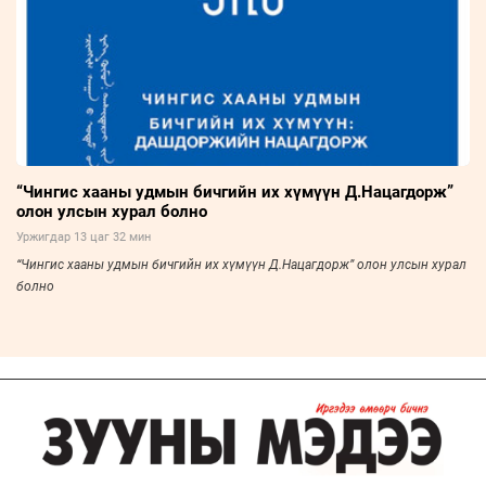
“Чингис хааны удмын бичгийн их хүмүүн Д.Нацагдорж”
олон улсын хурал болно
Уржигдар 13 цаг 32 мин
“Чингис хааны удмын бичгийн их хүмүүн Д.Нацагдорж” олон улсын хурал
болно