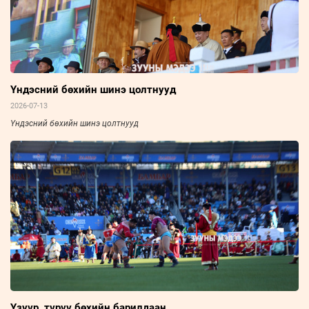
Үндэсний бөхийн шинэ цолтнууд
2026-07-13
Үндэсний бөхийн шинэ цолтнууд
Үзүүр, түрүү бөхийн барилдаан