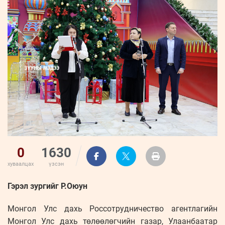
ҮНДЭСНИЙ
ВИДЕО
Бизнес
ФОТО
МЭДЭЭЛЛИЙН
хөгжил
ZUUNII
ТӨВ
Leaderships
УРЛАГ
MEDEE
forum
Бүртгүүлэх
WEEKLY
Нэвтрэх
0
1630
хуваалцах
үзсэн
Гэрэл зургийг Р.Оюун
Монгол Улс дахь Россотрудничество агентлагийн
Монгол Улс дахь төлөөлөгчийн газар, Улаанбаатар