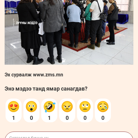
Эх сурвалж www.zms.mn
Энэ мэдээ танд ямар санагдав?
1
0
1
0
0
0