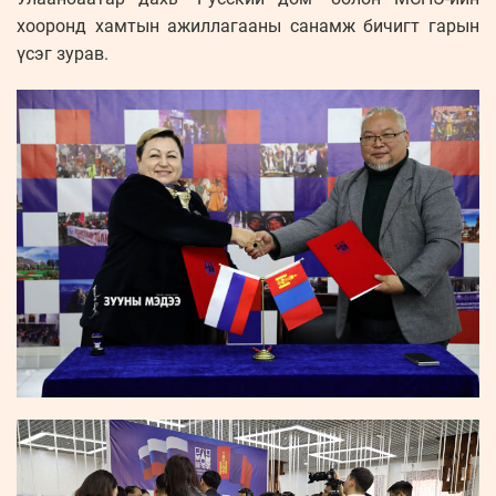
хооронд хамтын ажиллагааны санамж бичигт гарын
үсэг зурав.