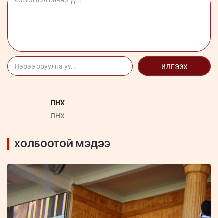
ИЛГЭЭХ
ПНХ
ПНХ
ХОЛБООТОЙ МЭДЭЭ