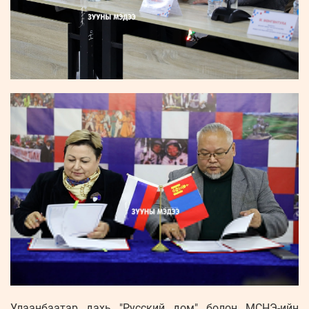
Улаанбаатар дахь "Русский дом" болон МСНЭ-ийн