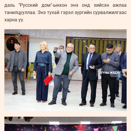
дахь "Русский дом"-ынхон энэ онд хийсэн ажлаа
танилцууллаа. Энэ тухай гэрэл зургийн сурвалжилгаас
харна уу.