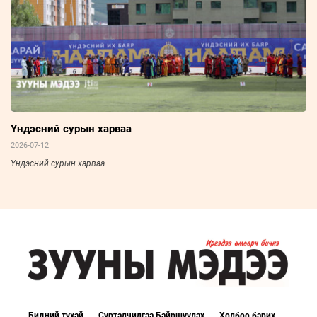
Үндэсний сурын харваа
2026-07-12
Үндэсний сурын харваа
Бидний тухай
Сурталчилгаа Байршуулах
Холбоо барих