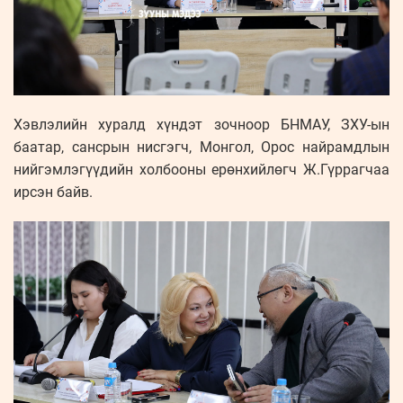
Хэвлэлийн хуралд хүндэт зочноор БНМАУ, ЗХУ-ын
баатар, сансрын нисгэгч, Монгол, Орос найрамдлын
нийгэмлэгүүдийн холбооны ерөнхийлөгч Ж.Гүррагчаа
ирсэн байв.