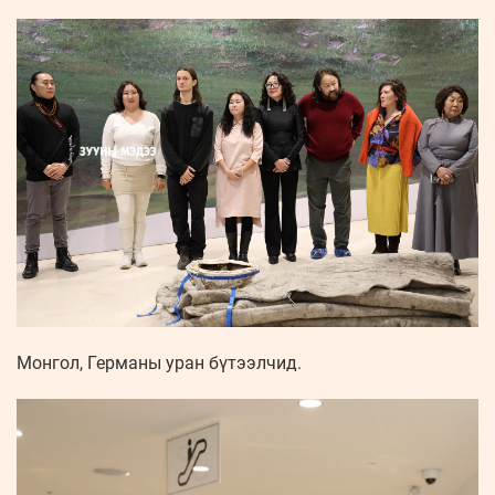
Монгол, Германы уран бүтээлчид.