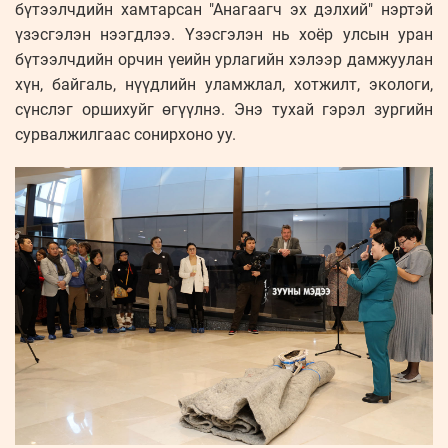
бүтээлчдийн хамтарсан "Анагаагч эх дэлхий" нэртэй
үзэсгэлэн нээгдлээ. Үзэсгэлэн нь хоёр улсын уран
бүтээлчдийн орчин үеийн урлагийн хэлээр дамжуулан
хүн, байгаль, нүүдлийн уламжлал, хотжилт, экологи,
сүнслэг оршихуйг өгүүлнэ. Энэ тухай гэрэл зургийн
сурвалжилгаас сонирхоно уу.