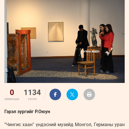
ҮНДЭСНИЙ
ВИДЕО
Бизнес
ФОТО
МЭДЭЭЛЛИЙН
хөгжил
ZUUNII
ТӨВ
Leaderships
УРЛАГ
MEDEE
forum
Бүртгүүлэх
WEEKLY
Нэвтрэх
0
1134
хуваалцах
үзсэн
Гэрэл зургийг Р.Оюун
"Чингис хаан" үндэсний музейд Монгол, Германы уран