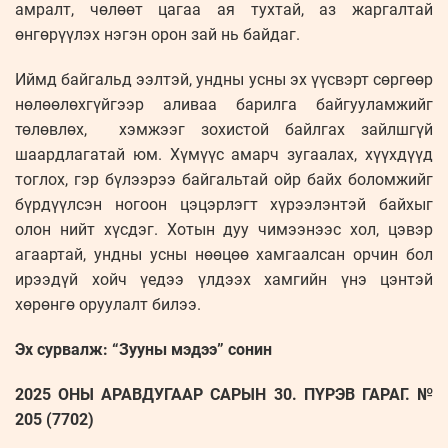
амралт, чөлөөт цагаа ая тухтай, аз жаргалтай
өнгөрүүлэх нэгэн орон зай нь байдаг.
Иймд байгальд ээлтэй, ундны усны эх үүсвэрт сөргөөр
нөлөөлөхгүйгээр аливаа барилга байгууламжийг
төлөвлөх, хэмжээг зохистой байлгах зайлшгүй
шаардлагатай юм. Хүмүүс амарч зугаалах, хүүхдүүд
тоглох, гэр бүлээрээ байгальтай ойр байх боломжийг
бүрдүүлсэн ногоон цэцэрлэгт хүрээлэнтэй байхыг
олон нийт хүсдэг. Хотын дуу чимээнээс хол, цэвэр
агаартай, ундны усны нөөцөө хамгаалсан орчин бол
ирээдүй хойч үедээ үлдээх хамгийн үнэ цэнтэй
хөрөнгө оруулалт билээ.
Эх сурвалж: “Зууны мэдээ” сонин
2025 ОНЫ АРАВДУГААР САРЫН 30. ПҮРЭВ ГАРАГ. №
205 (7702)