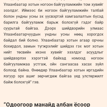
Улаанбаатар хотын ногоон байгууламжийн том хувийг
эзэлдэг. Иймээс би ногоон байгууламжийн талбай
болон ундны усны эх үүсвэртэй хамгаалалтын бүсэд
барилга байгууламж барьж болохгүй гэдэг байр
суурьтай байгаа. Дээрх шийдвэрийн улмаас
Улаанбаатарчуудын ундны усны нөөц хорогдох
байдал бий болно. Улаанбаатар хотын агаар орчны
бохирдол, замын түгжрэлийг шийдэх гэх мэт хотын
нийт төсвийн ихэнх хувийг эзэлдэг асуудлыг
шийдвэрлэх хэрэгтэй байхад нэмээд ногоон
байгууламжаа устгаж, ойн сангаасаа хасах зүйл
болоод байна. Өнөөдөр Улаанбаатар хотын иргэдийн
язгуур эрх ашиг зөрчигдөж байгаа үед улстөржилт
байж болохгүй” гэв.
“Одоогоор манайд албан ёсоор