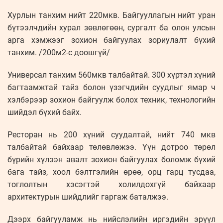
Хурлын танхим нийт 220мкв. Байгууллагын нийт уран
бүтээлчдийн хурал зөвлөгөөн, сургалт ба олон улсын
арга хэмжээг зохион байгуулах зориулалт бүхий
танхим. /200м2-с доошгүй/
Универсал танхим 560мкв талбайтай. 300 хүртэл хүний
багтаамжтай тайз болон үзэгчдийн суудлыг ямар ч
хэлбэрээр зохион байгуулж болох техник, технологийн
шийдэл бүхий байх.
Ресторан нь 200 хүний суудалтай, нийт 740 мкв
талбайтай байхаар төлөвлөжээ. Үүн дотроо төрөл
бүрийн хүлээн авалт зохион байгуулах боломж бүхий
бага тайз, хоол бэлтгэлийн өрөө, орц гарц тусдаа,
тоглолтын хэсэгтэй холилдохгүй байхаар
архитектурын шийдлийг гаргаж баталжээ.
Дээрх байгууламж нь нийслэлийн иргэдийн эрүүл