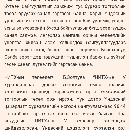
бүтээн байгуулалтыг дэмжиж, тус бүрээр тогтоолын
төсөл оруулах санал гаргасан байна. Харин Үндэсний
урлагийн их театрыг хотын ногоон байгууламж, ундны
усны эх үүсвэрийн бүсэд байгуулахыг бүгд эсэргүүцэж
санал хэлжээ. Ингэхдээ байгаль орчны нөлөөллийн
үнэлгээ хийсэн эсэх, холбогдох байгууллагуудаас
санал авсан эсэх, барих газрыг өөрчилж Баянхошуу,
Сэлбэ зэрэг дэд төвүүдийг түшиглэн барих нь зүйтэй
гэсэн санал, дүгнэлтийг гаргасан байна.
НИТХ-ын төлөөлөгч Б.Золтуяа “НИТХ-ын V
хуралдаанаас долоо хоногийн өмнө төслийн
хэрэгжилт цаашид хэрэгжүүлэх арга хэмжээний
тогтоолын төсөл орж ирсэн. Үүн дотор Үндэсний
цэцэрлэгт хүрээлэнгийн ногоон байгууламжаас 96.44
га талбайг гаргах гэх төсөл орж ирсэн байсан. Энэ
асуудлыг НИТХ-ын V хурлаар хэлэлцэж
шийдвэрлэсэн. Үндэсний цэцэрлэгт хүрээлэн бол