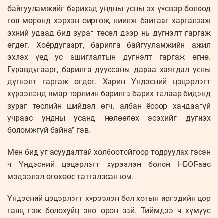
байгууламжийг барихад ундны усны эх үүсвэр болоод
гол мөрөнд хэрхэн ойртож, нийлж байгааг харгалзаж
эхний удаад бид зураг төсөл дээр нь дүгнэлт гаргаж
өгдөг. Хоёрдугаарт, барилга байгууламжийн ажил
эхлэх үед ус ашиглалтын дүгнэлт гаргаж өгнө.
Гуравдугаарт, барилга дууссаны дараа хаягдал усны
дүгнэлт гаргаж өгдөг. Харин Үндэсний цэцэрлэгт
хүрээлэнд ямар төрлийн барилга барих талаар бидэнд
зураг төслийн шийдэл өгч, албан ёсоор хандаагүй
учраас ундны усанд нөлөөлөх эсэхийг дүгнэх
боломжгүй байна” гэв.
Мөн бид уг асуудалтай холбоотойгоор тодруулах гэсэн
ч Үндэсний цэцэрлэгт хүрээлэн болон НБОГ-аас
мэдээлэл өгөхөөс татгалзсан юм.
Үндэсний цэцэрлэгт хүрээлэн бол хотын иргэдийн цор
ганц гэж болохуйц эко орон зай. Тиймдээ ч хүмүүс