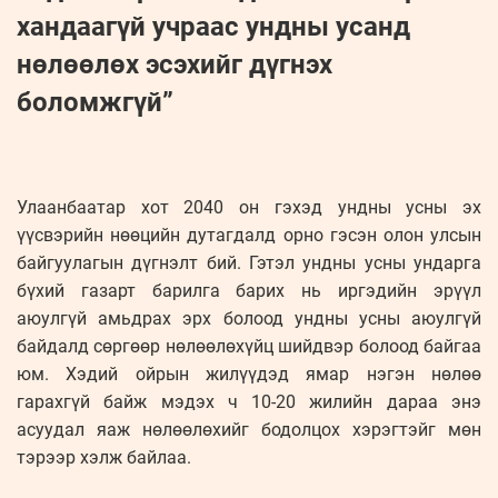
хандаагүй учраас ундны усанд
нөлөөлөх эсэхийг дүгнэх
боломжгүй”
Улаанбаатар хот 2040 он гэхэд ундны усны эх
үүсвэрийн нөөцийн дутагдалд орно гэсэн олон улсын
байгуулагын дүгнэлт бий. Гэтэл ундны усны ундарга
бүхий газарт барилга барих нь иргэдийн эрүүл
аюулгүй амьдрах эрх болоод ундны усны аюулгүй
байдалд сөргөөр нөлөөлөхүйц шийдвэр болоод байгаа
юм. Хэдий ойрын жилүүдэд ямар нэгэн нөлөө
гарахгүй байж мэдэх ч 10-20 жилийн дараа энэ
асуудал яаж нөлөөлөхийг бодолцох хэрэгтэйг мөн
тэрээр хэлж байлаа.