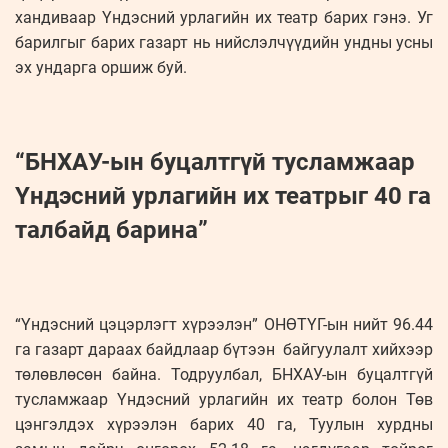
хандиваар Үндэсний урлагийн их театр барих гэнэ. Уг
барилгыг барих газарт нь нийслэлчүүдийн ундны усны
эх ундарга оршиж буй.
“БНХАУ-ын буцалтгүй тусламжаар
Үндэсний урлагийн их театрыг 40 га
талбайд барина”
“Үндэсний цэцэрлэгт хүрээлэн” ОНӨТҮГ-ын нийт 96.44
га газарт дараах байдлаар бүтээн байгуулалт хийхээр
төлөвлөсөн байна. Тодруулбал, БНХАУ-ын буцалтгүй
тусламжаар Үндэсний урлагийн их театр болон Төв
цэнгэлдэх хүрээлэн барих 40 га, Туулын хурдны