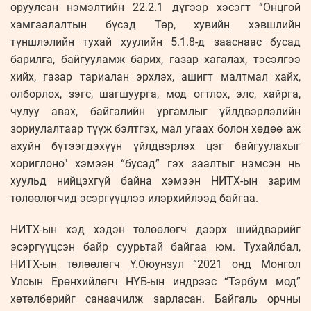
оруулсан нэмэлтийн 22.2.1 дүгээр хэсэгт “Онцгой
хамгаалалтын бүсэд Төр, хувийн хэвшлийн
түншлэлийн тухай хуулийн 5.1.8-д зааснаас бусад
барилга, байгууламж барих, газар хагалах, тэсэлгээ
хийх, газар тариалан эрхлэх, ашигт малтмал хайх,
олборлох, зэгс, шагшуурга, мод огтлох, элс, хайрга,
чулуу авах, байгалийн ургамлыг үйлдвэрлэлийн
зориулалтаар түүж бэлтгэх, мал угаах болон хөдөө аж
ахуйн бүтээгдэхүүн үйлдвэрлэх цэг байгуулахыг
хориглоно" хэмээн “бусад” гэх заалтыг нэмсэн нь
хуульд нийцэхгүй байна хэмээн НИТХ-ын зарим
төлөөлөгчид эсэргүүцлээ илэрхийлээд байгаа.
НИТХ-ын хэд хэдэн төлөөлөгч дээрх шийдвэрийг
эсэргүүцсэн байр суурьтай байгаа юм. Тухайлбал,
НИТХ-ын төлөөлөгч Ү.Оюунзул “2021 онд Монгол
Улсын Ерөнхийлөгч НҮБ-ын индрээс “Тэрбум мод”
хөтөлбөрийг санаачилж зарласан. Байгаль орчны