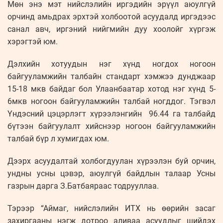
Мөн энэ мэт нийслэлийн иргэдийн эрүүл аюулгүй
орчинд амьдрах эрхтэй холбоотой асуудалд иргэдээс
санал авч, иргэний нийгмийн дуу хоолойг хүргэж
хэрэгтэй юм.
Дэлхийн хотуудын нэг хүнд ногдох ногоон
байгууламжийн талбайн стандарт хэмжээ дунджаар
15-18 мкв байдаг бол Улаанбаатар хотод нэг хүнд 5-
6мкв ногоон байгууламжийн талбай ногддог. Тэгвэл
Үндэсний цэцэрлэгт хүрээлэнгийн 96.44 га талбайд
бүтээн байгуулалт хийснээр ногоон байгууламжийн
талбай бүр л хумигдах юм.
Дээрх асуудалтай холбогдуулан хүрээлэн буй орчин,
ундны усны цэвэр, аюулгүй байдлын талаар Усны
газрын дарга З.Батбаяраас тодрууллаа.
Тэрээр “Аймаг, нийслэлийн ИТХ нь өөрийн засаг
захиргааны нэгж дотроо аливаа асуудлыг шийдэх