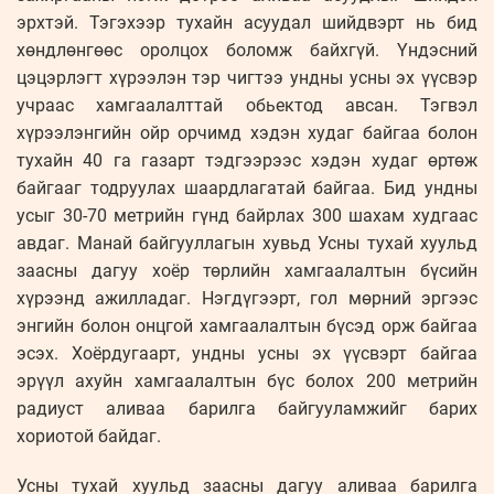
эрхтэй. Тэгэхээр тухайн асуудал шийдвэрт нь бид
хөндлөнгөөс оролцох боломж байхгүй. Үндэсний
цэцэрлэгт хүрээлэн тэр чигтээ ундны усны эх үүсвэр
учраас хамгаалалттай обьектод авсан. Тэгвэл
хүрээлэнгийн ойр орчимд хэдэн худаг байгаа болон
тухайн 40 га газарт тэдгээрээс хэдэн худаг өртөж
байгааг тодруулах шаардлагатай байгаа. Бид ундны
усыг 30-70 метрийн гүнд байрлах 300 шахам худгаас
авдаг. Манай байгууллагын хувьд Усны тухай хуульд
заасны дагуу хоёр төрлийн хамгаалалтын бүсийн
хүрээнд ажилладаг. Нэгдүгээрт, гол мөрний эргээс
энгийн болон онцгой хамгаалалтын бүсэд орж байгаа
эсэх. Хоёрдугаарт, ундны усны эх үүсвэрт байгаа
эрүүл ахуйн хамгаалалтын бүс болох 200 метрийн
радиуст аливаа барилга байгууламжийг барих
хориотой байдаг.
Усны тухай хуульд заасны дагуу аливаа барилга