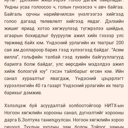
Ундны усаа голоосоо ч, голын гүнээсээ ч авч байгаа.
Байгаль орчны нарийвчилсан үнэлгээгээ хийгээд
голоо дагаад төлөвлөлт хийгээд явдаг. Дэлхийн
жишиг яриад хотоо хөгжүүлээд түгжрэлээ шийдье,
агаарын бохирдлыг бууруулж ажил хийх гэхээр улс
төржөөд байх юм. Үндэсний урлагийн их театрыг 200
сая ам.доллароор барих гээд хүлээгээд байдаг. “Асем
вилла”, гольфийн талбай гээд хувийн байгууллагууд
барилга болж байдаг, улс өөрсдийн мэдэлдээ ажил
хийж болохгүй юу” гэсэн тайлбарыг өгсөн юм. Ийн
санал хураалтыг явагдаж, Үндэсний цэцэрлэгт
хүрээлэнгийн 40 га газарт Үндэсний урлагийн их театр
барихыг дэмжив.
Хэлэлцэж буй асуудалтай холбоотойгоор НИТХ-ын
Ногоон хөгжлийн хорооны санал, дүгнэлтийг хорооны
дарга Б.Золтуяа танилцуулсан. Ногоон хөгжлийн хороо
гишүүд Туулын хурдны зам болон Тойрог замын