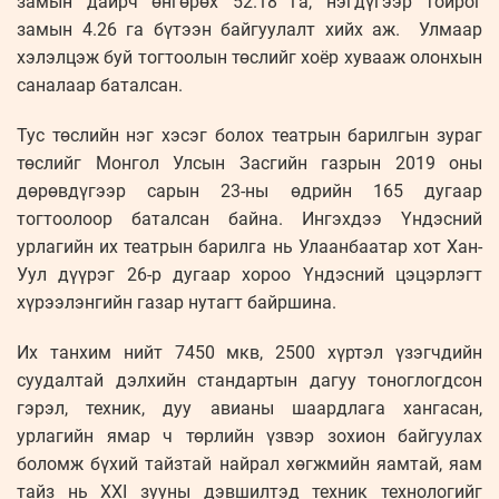
замын дайрч өнгөрөх 52.18 га, нэгдүгээр тойрог
замын 4.26 га бүтээн байгуулалт хийх аж. Улмаар
хэлэлцэж буй тогтоолын төслийг хоёр хувааж олонхын
саналаар баталсан.
Тус төслийн нэг хэсэг болох театрын барилгын зураг
төслийг Монгол Улсын Засгийн газрын 2019 оны
дөрөвдүгээр сарын 23-ны өдрийн 165 дугаар
тогтоолоор баталсан байна. Ингэхдээ Үндэсний
урлагийн их театрын барилга нь Улаанбаатар хот Хан-
Уул дүүрэг 26-р дугаар хороо Үндэсний цэцэрлэгт
хүрээлэнгийн газар нутагт байршина.
Их танхим нийт 7450 мкв, 2500 хүртэл үзэгчдийн
суудалтай дэлхийн стандартын дагуу тоноглогдсон
гэрэл, техник, дуу авианы шаардлага хангасан,
урлагийн ямар ч төрлийн үзвэр зохион байгуулах
боломж бүхий тайзтай найрал хөгжмийн яамтай, яам
тайз нь XXI зууны дэвшилтэд техник технологийг