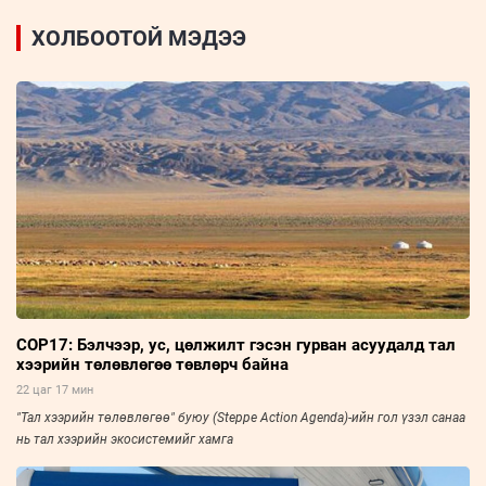
ХОЛБООТОЙ МЭДЭЭ
COP17: Бэлчээр, ус, цөлжилт гэсэн гурван асуудалд тал
хээрийн төлөвлөгөө төвлөрч байна
22 цаг 17 мин
"Тал хээрийн төлөвлөгөө" буюу (Steppe Action Agenda)-ийн гол үзэл санаа
нь тал хээрийн экосистемийг хамга