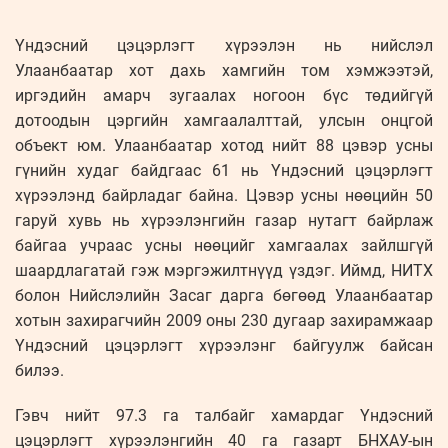
Үндэсний цэцэрлэгт хүрээлэн нь нийслэл
Улаанбаатар хот дахь хам­гийн том хэмжээтэй,
иргэдийн амарч зугаалах ногоон бүс төдийгүй
дотоодын цэргийн хамгаалалттай, улсын онцгой
объект юм. Улаанбаатар хотод нийт 88 цэвэр усны
гүнийн худаг байдгаас 61 нь Үндэсний цэцэрлэгт
хүрээлэнд байр­ладаг байна. Цэвэр усны нөөцийн 50
гаруй хувь нь хүрээлэнгийн газар нутагт байр­лаж
байгаа учраас усны нөөцийг хам­гаа­лах зайлшгүй
шаардлагатай гэж мэр­гэжилтнүүд үздэг. Иймд, НИТХ
болон Нийслэлийн Засаг дарга бөгөөд Улаан­баатар
хотын захирагчийн 2009 оны 230 дугаар захирамжаар
Үндэсний цэ­цэр­лэгт хүрээлэнг байгуулж байсан
билээ.
Гэвч нийт 97.3 га талбайг хамардаг Үндэсний
цэцэрлэгт хүрээлэнгийн 40 га газарт БНХАУ-ын