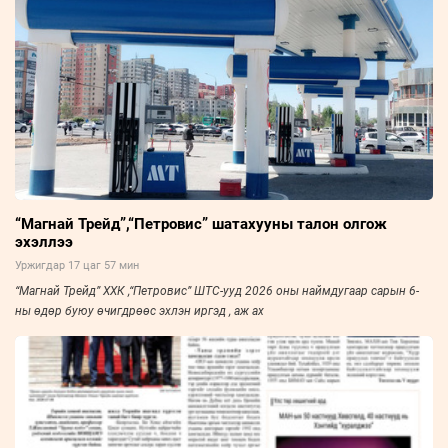
“Магнай Трейд”,“Петровис” шатахууны талон олгож
эхэллээ
Уржигдар 17 цаг 57 мин
“Магнай Трейд” ХХК ,“Петровис” ШТС-ууд 2026 оны наймдугаар сарын 6-
ны өдөр буюу өчигдрөөс эхлэн иргэд , аж ах