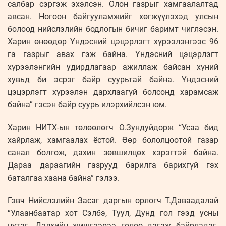
салбар сэргэж эхэлсэн. Олон газрыг хамгаалалтад
авсан. Ногоон байгууламжийг хөгжүүлэхэд улсын
болоод нийслэлийн бодлогын бичиг баримт чиглэсэн.
Харин өнөөдөр Үндэсний цэцэрлэгт хүрээлэнгээс 96
га газрыг авах гэж байна. Үндэсний цэцэрлэгт
хүрээлэнгийн удирдлагаар ажиллаж байсан хүний
хувьд би эсрэг байр суурьтай байна. Үндэсний
цэцэрлэгт хүрээлэн дархлаагүй болсонд харамсаж
байна” гэсэн байр суурь илэрхийлсэн юм.
Харин НИТХ-ын төлөөлөгч О.Зундуйдорж “Усаа бид
хайрлаж, хамгаалах ёстой. Өөр бололцоотой газар
санал болгож, дахин зөвшилцөх хэрэгтэй байна.
Дараа дараагийн газрууд барилга барихгүй гэх
баталгаа хаана байна” гэлээ.
Гэвч Нийслэлийн Засаг даргын орлогч Т.Даваадалай
“Улаанбаатар хот Сэлбэ, Туул, Дунд гол гээд усны
нутаг. Дэлхийн жишгээрээ голоо дагаж байрладаг.