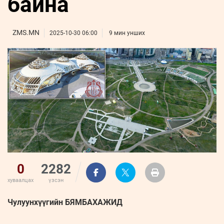
байна
ҮНДЭСНИЙ
ВИДЕО
Бизнес
ФОТО
МЭДЭЭЛЛИЙН
хөгжил
ZUUNII
ТӨВ
Leaderships
ZMS.MN
2025-10-30 06:00
9 мин унших
УРЛАГ
MEDEE
forum
Бүртгүүлэх
WEEKLY
Нэвтрэх
0
2282
хуваалцах
үзсэн
Чулуунхүүгийн БЯМБАХАЖИД