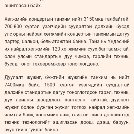
ашигласан байх.
Хөгжмийн концертын танхим нийт 3150мкв талбайтай.
700-800 хүртэл үзэгчдийн суудалтай дэлхийн бусад
улс орны найрал хөгжмийн концертын танхимын дагуу
партер, балкон, бель-этажтай байна. Тайз нь Үндэсний
их найрал хөгжмийн 120 хөгжимчин суух багтаамжтай,
олон улсын стандартын дуу чимээ, гэрлийн техник,
бусад тоног төхөөрөмжөөр тоноглогдоно.
Дуулалт жүжиг, бүжгийн жүжгийн танхим нь нийт
7400мкв байх. 1500 хүртэл үзэгчдийн суудалтай
дэлхийн стандартын дагуу тоноглогдсон гэрэл, техник,
дуу авианы шаардлага хангасан тайзтай, дуулалт
жүжиг болон бүжгэн жүжиг тоглох найрал хөгжмийн
яамтай байх, хөгжмийн яам, тайз нь шинэ дэвшилтэд
техник технологийг ашигласан доош, дээш, баруун,
зүүн тийш гүйдэг байна.