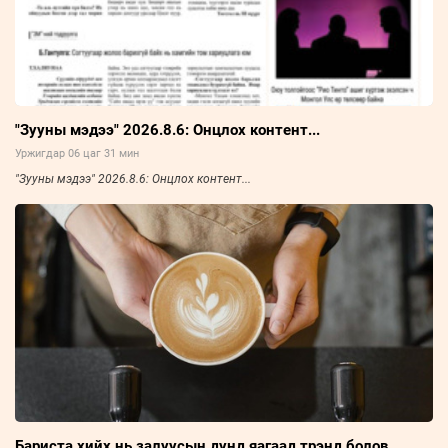
"Зууны мэдээ" 2026.8.6: Онцлох контент...
Уржигдар 06 цаг 31 мин
"Зууны мэдээ" 2026.8.6: Онцлох контент...
Бариста хийх нь залуусын дунд яагаад трэнд болов