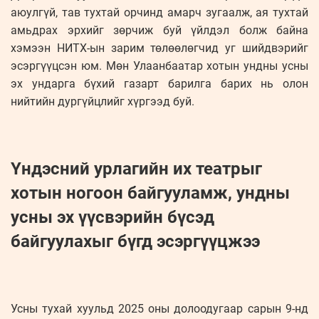
аюулгүй, тав тухтай орчинд амарч зугаалж, ая тухтай
амьдрах эрхийг зөрчиж буй үйлдэл болж байна
хэмээн НИТХ-ын зарим төлөөлөгчид уг шийдвэрийг
эсэргүүцсэн юм. Мөн Улаанбаатар хотын ундны усны
эх ундарга бүхий газарт барилга барих нь олон
нийтийн дургүйцлийг хүргээд буй.
Үндэсний урлагийн их театрыг
хотын ногоон байгууламж, ундны
усны эх үүсвэрийн бүсэд
байгуулахыг бүгд эсэргүүцжээ
Усны тухай хуульд 2025 оны долоодугаар сарын 9-нд