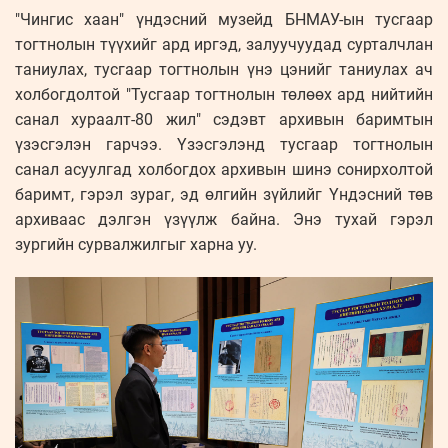
"Чингис хаан" үндэсний музейд БНМАУ-ын тусгаар
тогтнолын түүхийг ард иргэд, залуучуудад сурталчлан
таниулах, тусгаар тогтнолын үнэ цэнийг таниулах ач
холбогдолтой "Тусгаар тогтнолын төлөөх ард нийтийн
санал хураалт-80 жил" сэдэвт архивын баримтын
үзэсгэлэн гарчээ. Үзэсгэлэнд тусгаар тогтнолын
санал асуулгад холбогдох архивын шинэ сонирхолтой
баримт, гэрэл зураг, эд өлгийн зүйлийг Үндэсний төв
архиваас дэлгэн үзүүлж байна. Энэ тухай гэрэл
зургийн сурвалжилгыг харна уу.