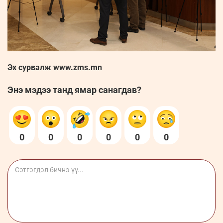
Эх сурвалж www.zms.mn
Энэ мэдээ танд ямар санагдав?
0
0
0
0
0
0