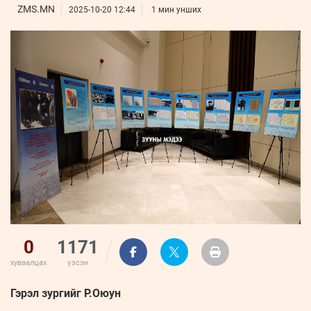
ҮНДЭСНИЙ
ВИДЕО
ZMS.MN
Бизнес
2025-10-20 12:44
1 мин унших
ФОТО
МЭДЭЭЛЛИЙН
хөгжил
ZUUNII
ТӨВ
Leaderships
УРЛАГ
MEDEE
forum
Бүртгүүлэх
WEEKLY
Нэвтрэх
0
1171
хуваалцах
үзсэн
Гэрэл зургийг Р.Оюун