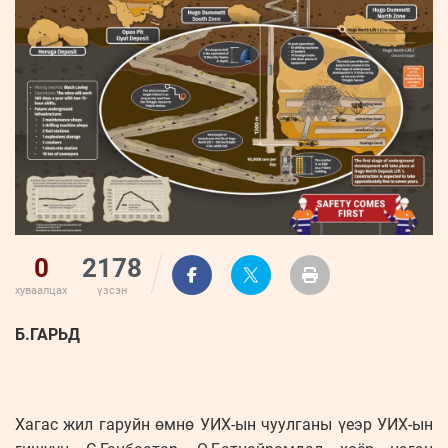
ҮНДЭСНИЙ
ВИДЕО
Бизнес
ФОТО
МЭДЭЭЛЛИЙН
хөгжил
ZUUNII
ТӨВ
Leaderships
УРЛАГ
MEDEE
forum
Бүртгүүлэх
WEEKLY
Нэвтрэх
0
2178
хуваалцах
үзсэн
Б.ГАРЬД
Хагас жил гаруйн өмнө УИХ-ын чуулганы үеэр УИХ-ын