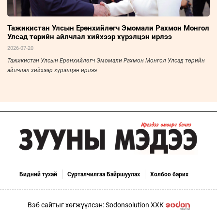
Тажикистан Улсын Ерөнхийлөгч Эмомали Рахмон Монгол
Улсад төрийн айлчлал хийхээр хүрэлцэн ирлээ
2026-07-20
Тажикистан Улсын Ерөнхийлөгч Эмомали Рахмон Монгол Улсад төрийн
айлчлал хийхээр хүрэлцэн ирлээ
Бидний тухай
Сурталчилгаа Байршуулах
Холбоо барих
Вэб сайтыг хөгжүүлсэн: Sodonsolution ХХК