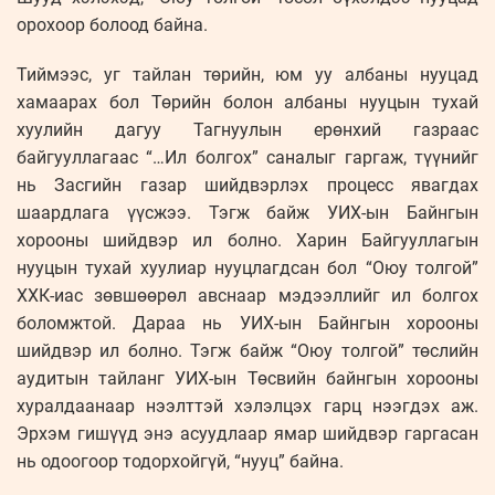
орохоор болоод байна.
Тиймээс, уг тайлан төрийн, юм уу албаны нууцад
хамаарах бол Төрийн болон албаны нууцын тухай
хуулийн дагуу Тагнуулын ерөнхий газраас
байгууллагаас “…Ил болгох” саналыг гаргаж, түүнийг
нь Засгийн газар шийдвэрлэх процесс явагдах
шаардлага үүсжээ. Тэгж байж УИХ-ын Байнгын
хорооны шийдвэр ил болно. Харин Байгууллагын
нууцын тухай хуулиар нууцлагдсан бол “Оюу толгой”
ХХК-иас зөвшөөрөл авснаар мэдээллийг ил болгох
боломжтой. Дараа нь УИХ-ын Байнгын хорооны
шийдвэр ил болно. Тэгж байж “Оюу толгой” төслийн
аудитын тайланг УИХ-ын Төсвийн байнгын хорооны
хуралдаанаар нээлттэй хэлэлцэх гарц нээгдэх аж.
Эрхэм гишүүд энэ асуудлаар ямар шийдвэр гаргасан
нь одоогоор тодорхойгүй, “нууц” байна.