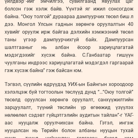
үйлдвэр”-ийг эмчилгээ, сувилгаанд явуулах цаг
болсон гэж хэлж байв. Үүнтэй яг ижил сонсогдож
байна. “Оюу толгой” дураараа дампуурчих төсөл биш л
дээ. Монгол Улсын гаднын хөрөнгө оруулалтын 40
хувийг оруулж ирж байгаа дэлхийн хэмжээний төсөл
таны үгээр дампуурчихгүй байх. Дам­пуур­сан
шалтгааныг нь албан ёсоор хариуцлагатай
мэдэгдэхийг хүсэж байна. С.Ганбаатар гишүүн
чуулганы инд­рээс хариуцлагатай мэдэгдэл гар­гаарай
гэж хүсэж байна” гэж байсан юм.
Тэгвэл, сүүлийн өдрүүдэд УИХ-ын Байнгын хороодоор
хэлэлцэж буй тогтоолын төслүүд дунд “…“Оюу толгой”
төсөлд оруулсан хөрөнгө оруулалт, санхүүжилтийн
зарцуулалт, түүний төслийн үр өгөөжид үзүүлэх
нөлөөлөл сэдэвт гүйцэтгэлийн аудитын тайлан”-г ҮАГ-
аас нууцалж оруулчихсан байна. Гэтэл, ингэж
нууцалсан нь Төрийн болон албаны нууцын тухай