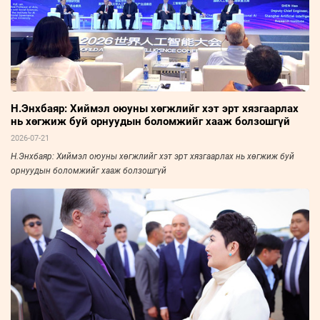
Н.Энхбаяр: Хиймэл оюуны хөгжлийг хэт эрт хязгаарлах
нь хөгжиж буй орнуудын боломжийг хааж болзошгүй
2026-07-21
Н.Энхбаяр: Хиймэл оюуны хөгжлийг хэт эрт хязгаарлах нь хөгжиж буй
орнуудын боломжийг хааж болзошгүй