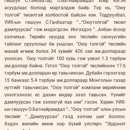
гишүүн С.Ганбаатар, О.Батнайрамдал хоёр нэгэн
асуудлаас болоод маргалдаж байв. Тэр нь, “Оюу
толгой” төсөлтэй холбоотой байсан юм. Тодруулбал,
УИХ-ын гишүүн С.Ганбаатар “…“Оюутолгой” төсөл
дампуурсан” гэж мэдэгдсэн. Ингэхдээ “…Албан ёсоор
хэлчихье. Төрийн нууцад энэ төслийн санхүүгийн
тайланг оруулсныг би уншсан. “Оюу толгой” төслийн
манай өгөөж болох 34 хувийг 426 сая ам.доллараар
үнэлсэн. Оюу толгойг 100 хувь гэж үзвэл 1.3 тэрбум
ам.доллар байна. Гэтэл “Оюу толгой” төслийнхэн 17.6
тэрбум ам.долларын өр тавьчихсан. Дубайн гэрээгээр
15 банкаас 5.4 тэрбум ам.доллараар Монголын газар
нутгийг тавьчихсан. “Оюу толгой” компани өөрийнхөө
үнэлгээнээс ес дахин өндөр зээл тавьсан. Үүнийг
дампуурсан гэж хэлэхгүй яах юм” гэсэн. Харин УИХ-
ын гишүүн О.Батнайрамдал “…“Оюу толгой” олон улсын
төслийг “…Дампуурсан” гээд хэлчих шиг боллоо.
Хэдэн жилийн өмнө нэр бүхий улстөрч “Эрдэнэт