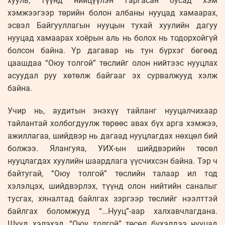
хууль, түүнд нийцүүлэн гаргасан бусад хэм
хэмжээгээр төрийн болон албаны нууцад хамаарах,
эсвэл Байгууллагын нууцын тухай хуулийн дагуу
нууцад хамаарах хоёрын аль нь болох нь тодорхойгүй
болсон байна. Үр дагавар нь тун бүрхэг бөгөөд
цаашдаа “Оюу толгой” төслийг олон нийтээс нууцлах
асуудал руу хөтөлж байгааг эх сурвалжууд хэлж
байна.
Учир нь, аудитын энэхүү тайланг нууцалчихаар
тайлантай холбогдуулж төрөөс авах бүх арга хэмжээ,
ажиллагаа, шийдвэр нь дагаад нууцлагдах нөхцөл бий
болжээ. Ялангуяа, УИХ-ын шийдвэрийн төсөл
нууцлагдах хуулийн шаардлага үүсчихсэн байна. Тэр ч
байтугай, “Оюу толгой” төслийн талаар ил тод
хэлэлцэх, шийдвэрлэх, түүнд олон нийтийн саналыг
тусгах, хяналтад байлгах зэргээр төслийг нээлттэй
байлгах боломжууд “...Нууц”-аар халхавчлагдана.
Шууд хэлэхэд, “Оюу толгой” төсөл бүхэлдээ нууцад