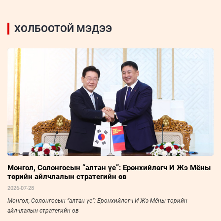
ХОЛБООТОЙ МЭДЭЭ
Монгол, Солонгосын “алтан үе”: Ерөнхийлөгч И Жэ Мёны
төрийн айлчлалын стратегийн өв
2026-07-28
Монгол, Солонгосын “алтан үе”: Ерөнхийлөгч И Жэ Мёны төрийн
айлчлалын стратегийн өв