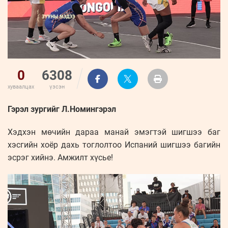
0
6308
хуваалцах
үзсэн
Гэрэл зургийг Л.Номингэрэл
Хэдхэн мөчийн дараа манай эмэгтэй шигшээ баг
хэсгийн хоёр дахь тоглолтоо Испаний шигшээ багийн
эсрэг хийнэ. Амжилт хүсье!