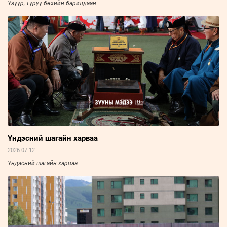
Үзүүр, түрүү бөхийн барилдаан
Үндэсний шагайн харваа
2026-07-12
Үндэсний шагайн харваа