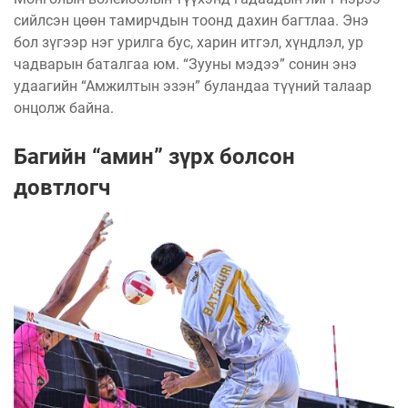
сийлсэн цөөн тамирчдын тоонд дахин багтлаа. Энэ
бол зүгээр нэг урилга бус, харин итгэл, хүндлэл, ур
чадварын баталгаа юм. “Зууны мэдээ” сонин энэ
удаагийн “Амжилтын эзэн” буландаа түүний талаар
онцолж байна.
Багийн “амин” зүрх болсон
довтлогч