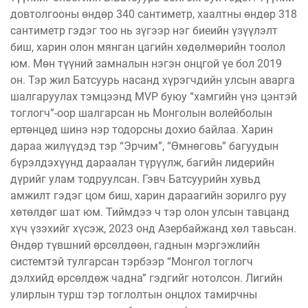
довтолгооны өндөр 340 сантиметр, хаалтны өндөр 318
сантиметр гэдэг тоо нь зүгээр нэг биеийн үзүүлэлт
биш, харин олон мянган цагийн хөдөлмөрийн тоолол
юм. Мөн түүний замналын нэгэн онцгой үе бол 2019
он. Тэр жил Батсуурь насанд хүрэгчдийн улсын аварга
шалгаруулах тэмцээнд MVP буюу “хамгийн үнэ цэнтэй
тоглогч”-оор шалгарсан нь Монголын волейболын
ертөнцөд шинэ нэр тодорсны дохио байлаа. Харин
дараа жилүүдэд тэр “Эрчим”, “Өмнөговь” багуудын
бүрэл­дэ­хүүнд дараалан түрүүлж, багийн лидерийн
дүрийг улам тодруулсан. Гэвч Батсуурийн хувьд
амжилт гэдэг цом биш, харин дараагийн зорилго руу
хөтөлдөг шат юм. Тиймдээ ч тэр олон улсын тавцанд
хүч үзэхийг хүсэж, 2023 онд Азербайжанд хөл тавьсан.
Өндөр түвшний өрсөлдөөн, гаднын мэргэжлийн
системтэй тулгарсан тэрбээр “Монгол тоглогч
дэлхийд өрсөлдөж чадна” гэдгийг нотолсон. Лигийн
улирлын турш тэр тоглолтын онцлох тамирчны