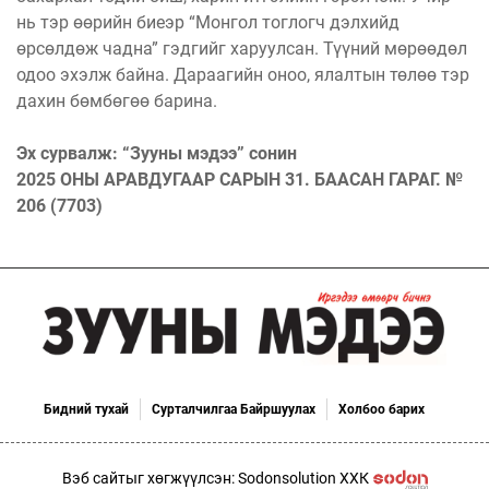
нь тэр өөрийн биеэр “Монгол тоглогч дэлхийд
өрсөлдөж чадна” гэдгийг харуулсан. Түүний мөрөөдөл
одоо эхэлж байна. Дараагийн оноо, ялалтын төлөө тэр
дахин бөмбөгөө барина.
Эх сурвалж: “Зууны мэдээ” сонин
2025 ОНЫ АРАВДУГААР САРЫН 31. БААСАН ГАРАГ. №
206 (7703)
Бидний тухай
Сурталчилгаа Байршуулах
Холбоо барих
Вэб сайтыг хөгжүүлсэн: Sodonsolution ХХК