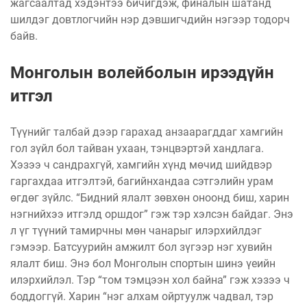
жагсаалтад хэдэнтээ бичигдэж, финалын шатанд
шилдэг довтлогчийн нэр дэвшигчдийн нэгээр тодорч
байв.
Монголын волейболын ирээдүйн
итгэл
Түүнийг талбай дээр гарахад анзаарагддаг хамгийн
гол зүйл бол тайван ухаан, тэнцвэртэй хандлага.
Хэзээ ч сандрахгүй, хамгийн хүнд мөчид шийдвэр
гаргахдаа итгэлтэй, багийнхандаа сэтгэлийн урам
өгдөг зүйлс. “Бидний ялалт зөвхөн оноонд биш, харин
нэгнийхээ итгэлд оршдог” гэж тэр хэлсэн байдаг. Энэ
л үг түүний тамирчны мөн чанарыг илэрхийлдэг
гэмээр. Батсуурийн амжилт бол зүгээр нэг хувийн
ялалт биш. Энэ бол Монголын спортын шинэ үеийн
илэрхийлэл. Тэр “том тэмцээн хол байна” гэж хэзээ ч
боддоггүй. Харин “нэг алхам ойртуулж чадвал, тэр