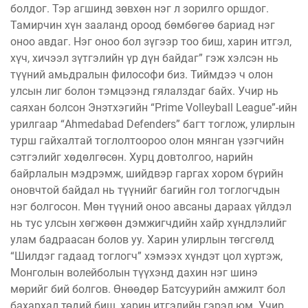
болдог. Тэр агшинд зөвхөн нэг л зорилго оршдог.
Тамирчин хүн зааланд ороод бөмбөгөө бариад нэг
оноо авдаг. Нэг оноо бол зүгээр тоо биш, харин итгэл,
хүч, хичээл зүтгэлийн үр дүн байдаг” гэж хэлсэн нь
түүний амьдралын философи биз. Тиймдээ ч олон
улсын лиг болон тэмцээнд гялалздаг байх. Учир нь
саяхан болсон Энэтхэгийн “Prime Volleyball League”-ийн
урилгаар “Ahmedabad Defenders” багт тоглож, улирлын
турш гайхалтай тоглолтоороо олон мянган үзэгчийн
сэтгэлийг хөдөлгөсөн. Хурц довтолгоо, нарийн
байрлалын мэдрэмж, шийдвэр гаргах хором бүрийн
оновчтой байдал нь түүнийг багийн гол тоглогчдын
нэг болгосон. Мөн түүний оноо авсаны дараах үйлдэл
нь тус улсын хөгжөөн дэмжигчдийн хайр хүндлэлийг
улам бадраасан болов уу. Харин улирлын төгсгөлд
“Шилдэг гадаад тоглогч” хэмээх хүндэт цол хүртэж,
Монголын волейболын түүхэнд дахин нэг шинэ
мөрийг бий болгов. Өнөөдөр Батсуурийн амжилт бол
бахархал төдий биш, харин итгэлийн гэрэл юм. Учир