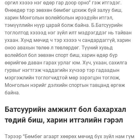
оргил хэзээ нэг өдөр гар доор орно” гэж итгэдэг.
Өнөөдөр тэр зөвхөн бөмбөг цохиж буй залуу биш,
харин Монголын волейболын ирээдүйн итгэл,
тэмүүллийн нүүр царай болж байна. Б.Батсуурийн
тоглолтод хэзээд нэг зүйл илт мэдрэгддэг нь тайван
ухаан. Хүнд мөчид ч тэр хэзээ ч сандардаггүй, харин
оноо авахын төлөө л төвлөрдөг. Түүний хувьд
волейбол бол зөвхөн спорт биш, харин өдөр бүр
өөрийгөө даван гарах урлаг юм. Хүч, ухаан, сахилга
гурвыг нэгтгэж чаддагийн хүчээр тэр гадаадын
мэргэжлийн тоглогчидтой мөр зэрэгцэн тоглож,
Монголын нэрийг дэлхийн спортын тавцанд өргөж
байна.
Батсуурийн амжилт бол бахархал
төдий биш, харин итгэлийн гэрэл
Тэрээр “Бөмбөг агаарт хөөрөх мөчид бүх зүйл нам гүм