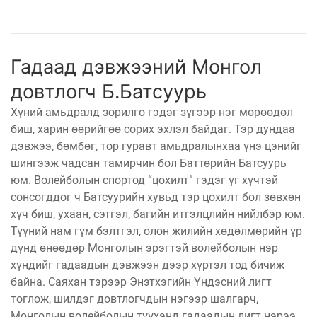
ҮНДЭСНИЙ
ВИДЕО
Бизнес
ФОТО
МЭДЭЭЛЛИЙН
хөгжил
ZUUNII
ТӨВ
Leaderships
УРЛАГ
MEDEE
forum
Бүртгүүлэх
Гадаад дэвжээний Монгол
WEEKLY
Нэвтрэх
довтлогч Б.Батсуурь
Хүний амьдралд зорилго гэдэг зүгээр нэг мөрөөдөл
биш, харин өөрийгөө сорих эхлэл байдаг. Тэр дундаа
дэвжээ, бөмбөг, тор гуравт амьдралынхаа үнэ цэнийг
шингээж чадсан тамирчин бол Баттөрийн Батсуурь
юм. Волейболын спортод “цохилт” гэдэг үг хүчтэй
сонсогддог ч Батсуурийн хувьд тэр цохилт бол зөвхөн
хүч биш, ухаан, сэтгэл, багийн итгэлцлийн нийлбэр юм.
Түүний нам гүм бэлтгэл, олон жилийн хөдөлмөрийн үр
дүнд өнөөдөр Монголын эрэгтэй волейболын нэр
хүндийг гадаадын дэвжээн дээр хүртэл тод бичиж
байна. Саяхан тэрээр Энэтхэгийн Үндэсний лигт
тоглож, шилдэг довтлогчдын нэгээр шалгарч,
Монголын волейболын түүхэнд гадаадын лигт нэрээ