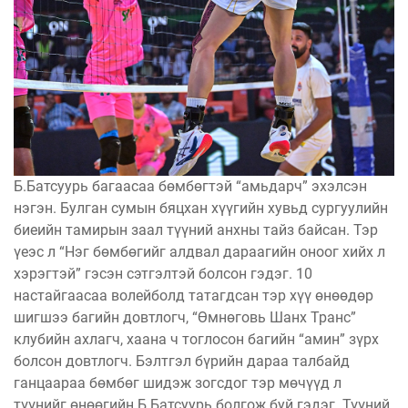
Б.Батсуурь багаасаа бөмбөгтэй “амьдарч” эхэлсэн
нэгэн. Булган сумын бяцхан хүүгийн хувьд сургуулийн
биеийн тамирын заал түүний анхны тайз байсан. Тэр
үеэс л “Нэг бөмбөгийг алдвал дараагийн оноог хийх л
хэрэгтэй” гэсэн сэтгэлтэй болсон гэдэг. 10
настайгаасаа волейболд татагдсан тэр хүү өнөөдөр
шигшээ багийн довтлогч, “Өмнөговь Шанх Транс”
клубийн ахлагч, хаана ч тоглосон багийн “амин” зүрх
болсон довтлогч. Бэлтгэл бүрийн дараа талбайд
ганцаараа бөмбөг шидэж зогсдог тэр мөчүүд л
түүнийг өнөөгийн Б.Батсуурь болгож буй гэдэг. Түүний