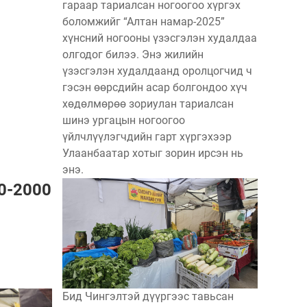
гараар тариалсан ногоогоо хүргэх
боломжийг “Алтан намар-2025”
хүнсний ногооны үзэсгэлэн худалдаа
олгодог билээ. Энэ жилийн
үзэсгэлэн худалдаанд оролцогчид ч
гэсэн өөрсдийн асар болгондоо хүч
хөдөлмөрөө зориулан тариалсан
шинэ ургацын ногоогоо
үйлчлүүлэгчдийн гарт хүргэхээр
Улаанбаатар хотыг зорин ирсэн нь
энэ.
0-2000
Бид Чингэлтэй дүүргээс тавьсан