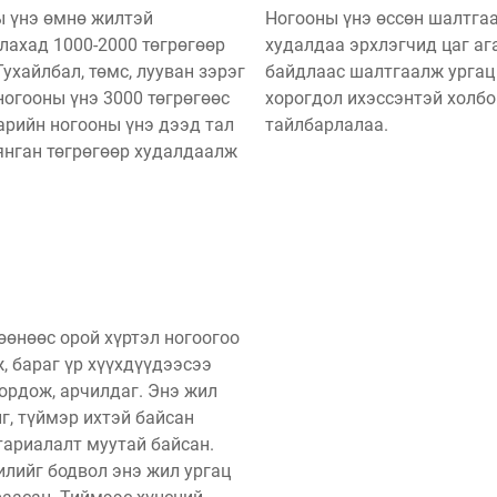
 үнэ өмнө жилтэй
Ногооны үнэ өссөн шалтга
лахад 1000-2000 төгрөгөөр
худалдаа эрхлэгчид цаг а
Тухайлбал, төмс, лууван зэрэг
байдлаас шалтгаалж ургац
ногооны үнэ 3000 төгрөгөөс
хорогдол ихэссэнтэй холбо
арийн ногооны үнэ дээд тал
тайлбарлалаа.
янган төгрөгөөр худалдаалж
өөнөөс орой хүртэл ногоогоо
, бараг үр хүүхдүүдээсээ
тордож, арчилдаг. Энэ жил
иг, түймэр ихтэй байсан
тариалалт муутай байсан.
лийг бодвол энэ жил ургац