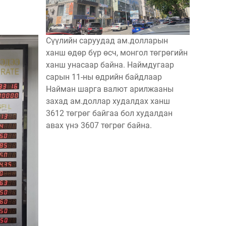
Сүүлийн саруудад ам.долларын
ханш өдөр бүр өсч, монгол төгрөгийн
ханш унасаар байна. Наймдугаар
сарын 11-ны өдрийн байдлаар
Найман шарга валют арилжааны
захад ам.доллар худалдах ханш
3612 төгрөг байгаа бол худалдан
авах үнэ 3607 төгрөг байна.