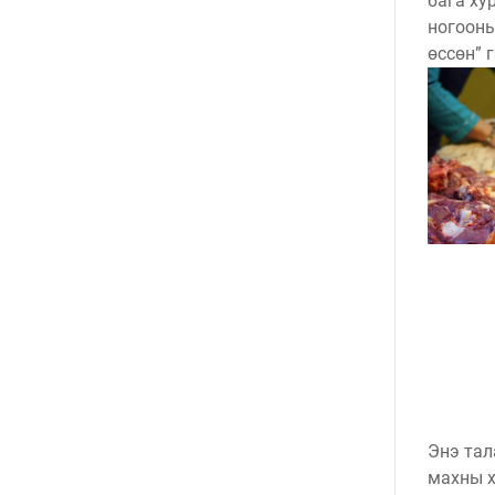
бага ху
ногооны
өссөн” г
Энэ тал
махны 