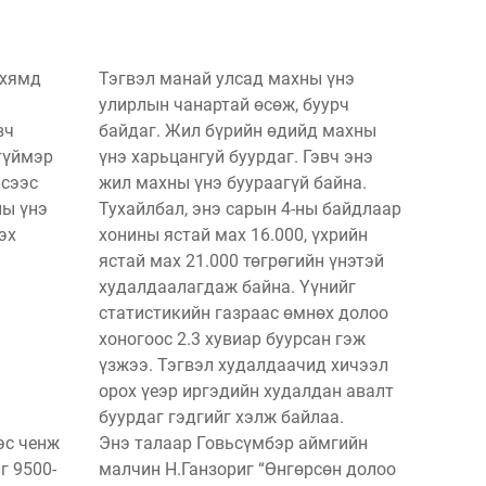
 хямд
Тэгвэл манай улсад махны үнэ
улирлын чанартай өсөж, буурч
вч
байдаг. Жил бүрийн өдийд махны
 түймэр
үнэ харьцангуй буурдаг. Гэвч энэ
лсээс
жил махны үнэ буураагүй байна.
ны үнэ
Тухайлбал, энэ сарын 4-ны байдлаар
эх
хонины ястай мах 16.000, үхрийн
ястай мах 21.000 төгрөгийн үнэтэй
худалдаалагдаж байна. Үүнийг
статистикийн газраас өмнөх долоо
хоногоос 2.3 хувиар буурсан гэж
үзжээ. Тэгвэл худалдаачид хичээл
орох үеэр иргэдийн худалдан авалт
буурдаг гэдгийг хэлж байлаа.
эс ченж
Энэ талаар Говьсүмбэр аймгийн
г 9500-
малчин Н.Ганзориг “Өнгөрсөн долоо