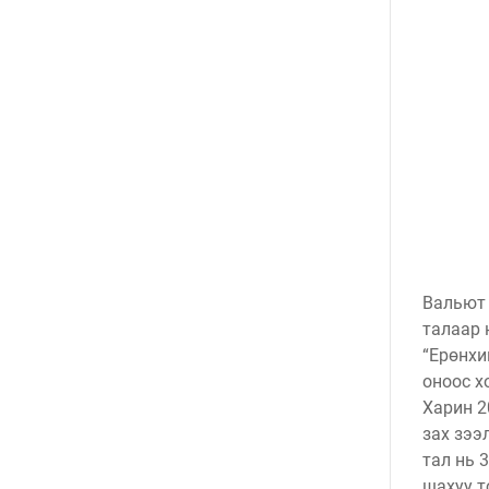
Вальют
талаар 
“Ерөнхи
оноос х
Харин 2
зах зээ
тал нь 
шахуу т