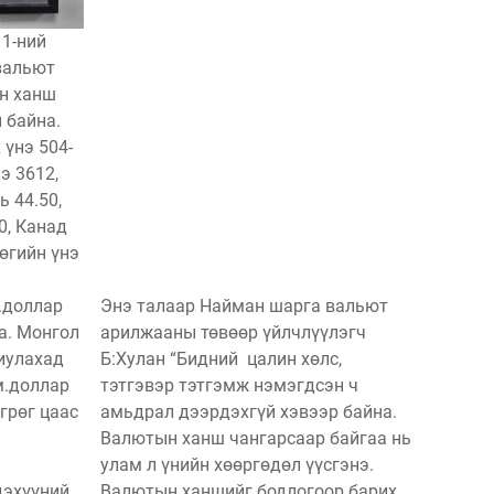
11-ний
вальют
н ханш
 байна.
 үнэ 504-
э 3612,
ь 44.50,
0, Канад
рөгийн үнэ
.доллар
Энэ талаар Найман шарга вальют
а. Монгол
арилжааны төвөөр үйлчлүүлэгч
лиулахад
Б:Хулан “Бидний цалин хөлс,
м.доллар
тэтгэвэр тэтгэмж нэмэгдсэн ч
грөг цаас
амьдрал дээрдэхгүй хэвээр байна.
Валютын ханш чангарсаар байгаа нь
улам л үнийн хөөргөдөл үүсгэнэ.
дэхүүний
Валютын ханшийг бодлогоор барих