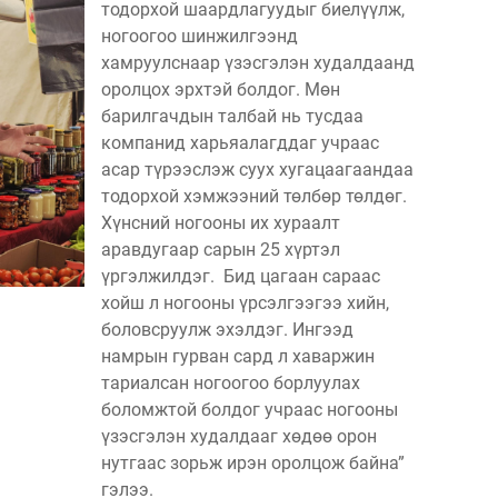
тодорхой шаардлагуудыг биелүүлж,
ногоогоо шинжилгээнд
хамруулснаар үзэсгэлэн худалдаанд
оролцох эрхтэй болдог. Мөн
барилгачдын талбай нь тусдаа
компанид харьяалагддаг учраас
асар түрээслэж суух хугацаагаандаа
тодорхой хэмжээний төлбөр төлдөг.
Хүнсний ногооны их хураалт
аравдугаар сарын 25 хүртэл
үргэлжилдэг. Бид цагаан сараас
хойш л ногооны үрсэлгээгээ хийн,
боловсруулж эхэлдэг. Ингээд
намрын гурван сард л хаваржин
тариалсан ногоогоо борлуулах
боломжтой болдог учраас ногооны
үзэсгэлэн худалдааг хөдөө орон
нутгаас зорьж ирэн оролцож байна”
гэлээ.