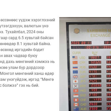
өссөнөөс үүдэж хэрэглээний
үтээгдэхүүн, валютын үнэ
э. Тухайлбал, 2024 оны
аар сард 6.5 хувьтай байсан
өнөөдөр 8.1 хувьтай байна.
өсөхөд иргэдийн бодит
н авах чадвар буюу
нд дахь мөнгөний хэмжээ нь
сөө улам бүр дордсоор
 Монгол мөнгөний ханш өдөр
сам үнэгүйдэж, иргэд “Мөнгө
с болжээ” гэх нь бий.