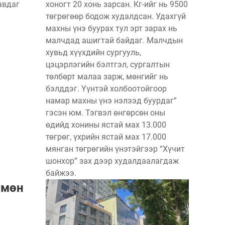
авдаг
хоногт 20 хонь зарсан. Кг-ийг нь 9500
төгрөгөөр бодож худалдсан. Удахгүй
махны үнэ буурах тул эрт зарах нь
малчдад ашигтай байдаг. Малчдын
хувьд хүүхдийн сургууль,
цэцэрлэгийн бэлтгэл, сургалтын
төлбөрт малаа зарж, мөнгийг нь
бэлддэг. Үүнтэй холбоотойгоор
намар махны үнэ нэлээд буурдаг”
гэсэн юм. Тэгвэл өнгөрсөн оны
өдийд хонины ястай мах 13.000
төгрөг, үхрийн ястай мах 17.000
мянган төгрөгийн үнэтэйгээр “Хүчит
шонхор” зах дээр худалдаалагдаж
байжээ.
 мөн