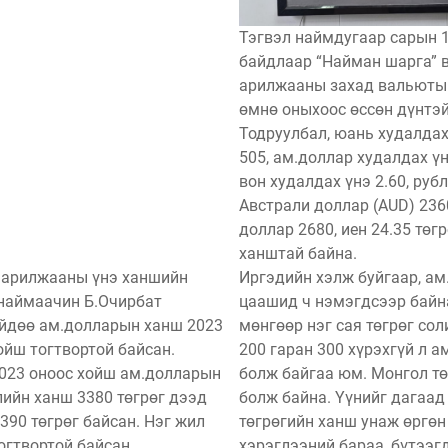
Тэгвэл наймдугаар сарын 
байдлаар “Найман шарга” 
арилжааны захад вальюты
өмнө оныхоос өссөн дүнтэй
Тодруулбал, юань худалдах
505, ам.доллар худалдах үн
вон худалдах үнэ 2.60, рубл
Австрали доллар (AUD) 236
доллар 2680, иен 24.35 төг
ханштай байна.
 арилжааны үнэ ханшийн
Иргэдийн хэлж буйгаар, ам
наймаачин Б.Очирбат
цаашид ч нэмэгдсээр байн
йдөө ам.долларын ханш 2023
мөнгөөр нэг сая төгрөг со
ойш тогтвортой байсан.
200 гаран 300 хүрэхгүй л а
023 оноос хойш ам.долларын
болж байгаа юм. Монгол тө
лийн ханш 3380 төгрөг дээд
болж байна. Үүнийг дагаад
3390 төгрөг байсан. Нэг жил
төгрөгийн ханш унаж өргөн
огтвортой байсан
хэрэглээний бараа, бүтээг