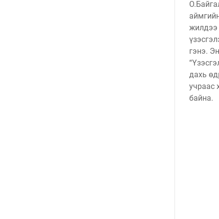
О.Байга
аймгийн
жилдээ 
үзэсгэл
гэнэ. Э
“Үзэсгэ
дахь өд
учраас 
байна.