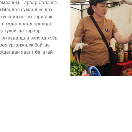
лмаа юм. Тэрээр Сэлэнгэ
 Мандал суманд ес дэх
хүнсний ногоо тариалж
эн худалдаанд оролцдог
нэ тухайгаа тэрээр
лэн худалдаа эхлээд хоёр
рөө үргэлжилж байгаа
худалдан авалт багатай