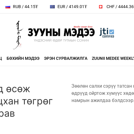
/ 44.15₮
EUR / 4149.01₮
CHF / 4444.36₮
Ц
БӨХИЙН МЭДЭЭ
ЭРЭН СУРВАЛЖИЛГА
ZUUNII MEDEE WEEKL
ДӨРВӨН ХӨЛТЭЙ АНД
ЭДИЙН ЗАС
д өсөж
Зөөлөн салхи сэрүү татсан
на
өдрүүд ойртож хүмүүс хөдө
ХЭВШМЭЛ ОЙЛГОЛТОО
ЭМЭГТЭЙЧ
цхан төгрөг
й зочин
ӨӨРЧИЛЬЕ
намрын ажилдаа бэлдсээр
МАНЛАЙЛА
н
рав
МОНГОЛ ӨВ СОЁЛ
ФОТО
ҮНДЭСНИЙ
rum
ТӨВ