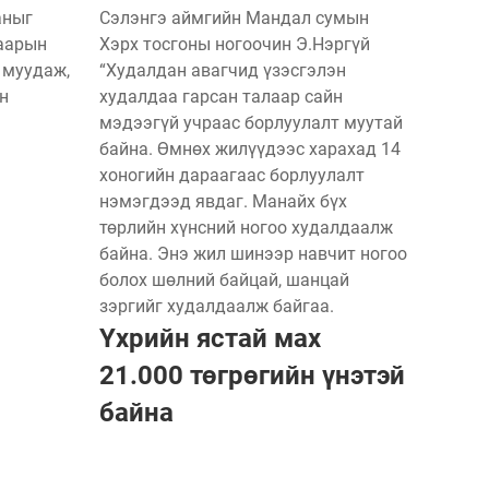
аныг
Сэлэнгэ аймгийн Мандал сумын
гаарын
Хэрх тосгоны ногоочин Э.Нэргүй
 муудаж,
“Худалдан авагчид үзэсгэлэн
н
худалдаа гарсан талаар сайн
мэдээгүй учраас борлуулалт муутай
байна. Өмнөх жилүүдээс харахад 14
хоногийн дараагаас борлуулалт
нэмэгдээд явдаг. Манайх бүх
төрлийн хүнсний ногоо худалдаалж
байна. Энэ жил шинээр навчит ногоо
болох шөлний байцай, шанцай
зэргийг худалдаалж байгаа.
Үхрийн ястай мах
21.000 төгрөгийн үнэтэй
байна