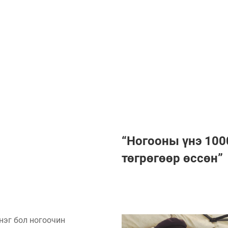
УРЛАГ
“Ногооны үнэ 100
төгрөгөөр өссөн”
нэг бол ногоочин