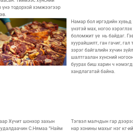
раасан. Тиймээс хүнсний
 үнэ тодорхой хэмжээгээр
эв.
Намар бол иргэдийн хувьд
үнэтэй мах, ногоо хэрэглэх
боломжит үе нь байдаг. Гэ
хуурайшилт, ган гачиг, гал
зэрэг байгалийн хүчин зүй
шалтгаалан хүнсний ногоо
буурах биш харин ч нэмэгд
хандлагатай байна.
аар Хүчит шонхор захын
Тэгвэл малчдын гар дээрэ
худалдаачин С.Нямаа “Найм
нар хонины махыг нэг кг-ий