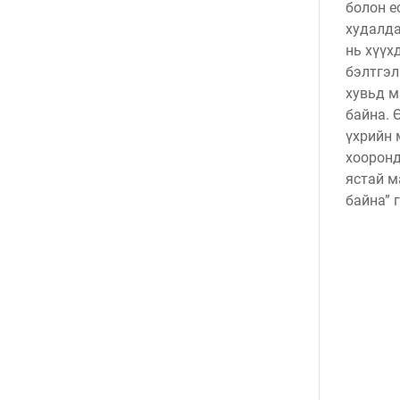
болон е
худалда
нь хүүх
бэлтгэл
хувьд м
байна. 
үхрийн 
хооронд
ястай м
байна” 