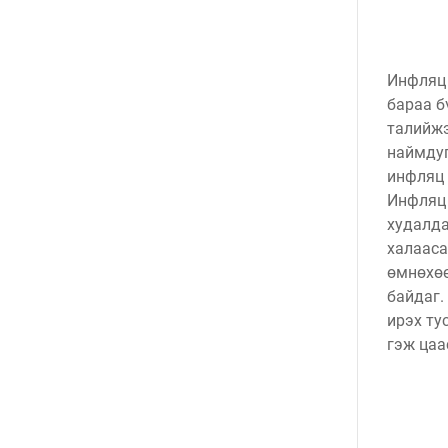
Инфляц 
бараа б
талийжэ
наймдуг
инфляц 
Инфляц 
худалда
халааса
өмнөхөө
байдаг.
ирэх ту
гэж цаа