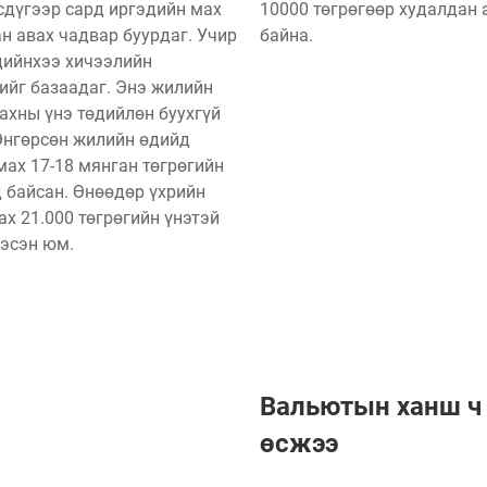
сдүгээр сард иргэдийн мах
10000 төгрөгөөр худалдан 
н авах чадвар буурдаг. Учир
байна.
дийнхээ хичээлийн
ийг базаадаг. Энэ жилийн
ахны үнэ төдийлөн буухгүй
Өнгөрсөн жилийн өдийд
мах 17-18 мянган төгрөгийн
 байсан. Өнөөдөр үхрийн
ах 21.000 төгрөгийн үнэтэй
гэсэн юм.
Вальютын ханш ч
өсжээ