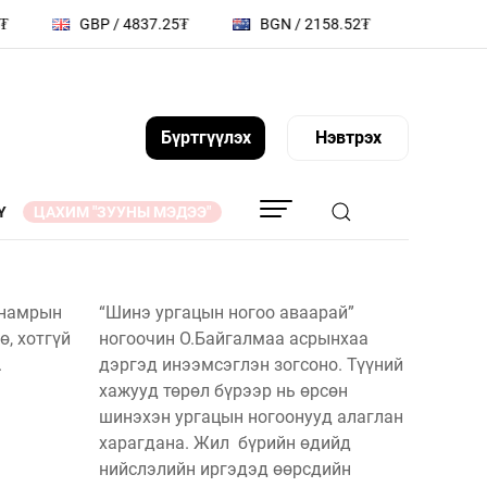
GBP / 4837.25₮
BGN / 2158.52₮
HUF / 11.42₮
Бүртгүүлэх
Нэвтрэх
Y
ЦАХИМ "ЗУУНЫ МЭДЭЭ"
АГ
ТА ҮҮНИЙГ МЭДЭХ ҮҮ
 намрын
“Шинэ ургацын ногоо аваарай”
ө, хотгүй
ногоочин О.Байгалмаа асрынхаа
ҮҮДИЙН
СОНИУЧ НҮД
.
Л
дэргэд инээмсэглэн зогсоно. Түүний
ТҮҮЧЭЭЛЭГЧ
хажууд төрөл бүрээр нь өрсөн
ЗУУНЫ НЭГ ӨДӨР
шинэхэн ургацын ногоонууд алаглан
ВИДЕО
харагдана. Жил бүрийн өдийд
 МЭДЭЭЛЛИЙН
нийслэлийн иргэдэд өөрсдийн
ZUUNII MEDEE WEEKLY