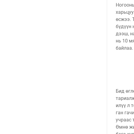
Ногооны
харьцуу
өсжээ. 
бүдүүн 
дээш, н
нь 10 м
байлаа.
Бид өгл
тариалж
илүү л 
ган гач
учраас 
Өмнө жи