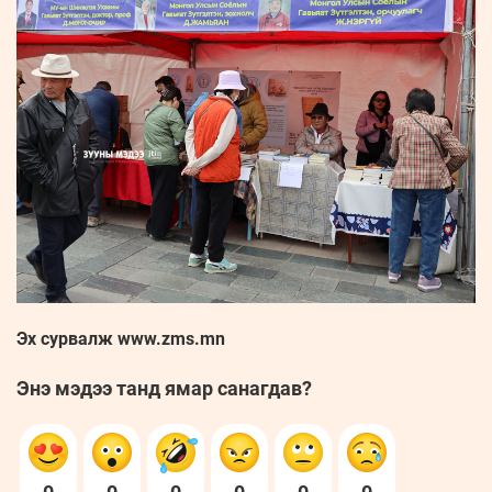
Эх сурвалж www.zms.mn
Энэ мэдээ танд ямар санагдав?