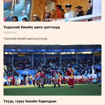
Үндэсний бөхийн шинэ цолтнууд
2026-07-13
Үндэсний бөхийн шинэ цолтнууд
Үзүүр, түрүү бөхийн барилдаан