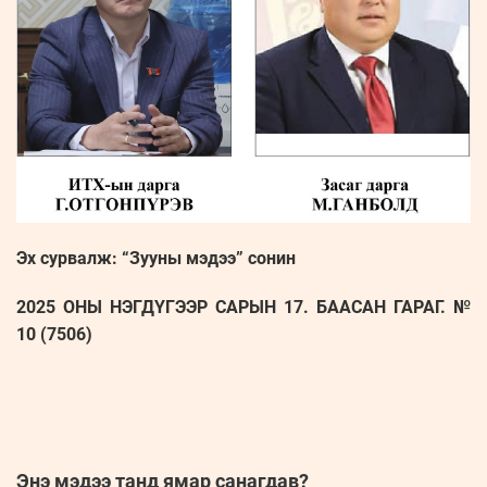
Эх сурвалж: “Зууны мэдээ” сонин
2025 ОНЫ НЭГДҮГЭЭР САРЫН 17. БААСАН ГАРАГ. №
10 (7506)
Энэ мэдээ танд ямар санагдав?