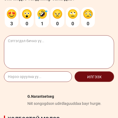
3
0
1
0
0
0
ИЛГЭЭХ
G.Narantsetseg
Niit songogdson udirdlaguuddaa bayr hurgie.