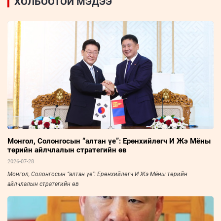
ХОЛБООТОЙ МЭДЭЭ
Монгол, Солонгосын “алтан үе”: Ерөнхийлөгч И Жэ Мёны
төрийн айлчлалын стратегийн өв
2026-07-28
Монгол, Солонгосын “алтан үе”: Ерөнхийлөгч И Жэ Мёны төрийн
айлчлалын стратегийн өв