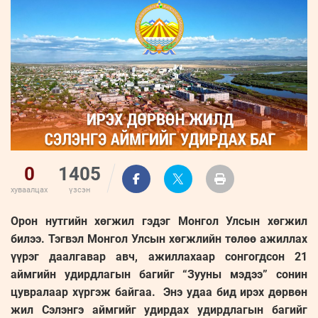
ҮНДЭСНИЙ
ВИДЕО
Бизнес
ФОТО
МЭДЭЭЛЛИЙН
хөгжил
ZUUNII
ТӨВ
Leaderships
УРЛАГ
MEDEE
forum
Бүртгүүлэх
WEEKLY
Нэвтрэх
0
1405
хуваалцах
үзсэн
Орон нутгийн хөгжил гэдэг Монгол Улсын хөгжил
билээ. Тэгвэл Монгол Улсын хөгжлийн төлөө ажиллах
үүрэг даалгавар авч, ажиллахаар сонгогдсон 21
аймгийн удирдлагын багийг “Зууны мэдээ” сонин
цувралаар хүргэж байгаа. Энэ удаа бид ирэх дөрвөн
жил Сэлэнгэ аймгийг удирдах удирдлагын багийг