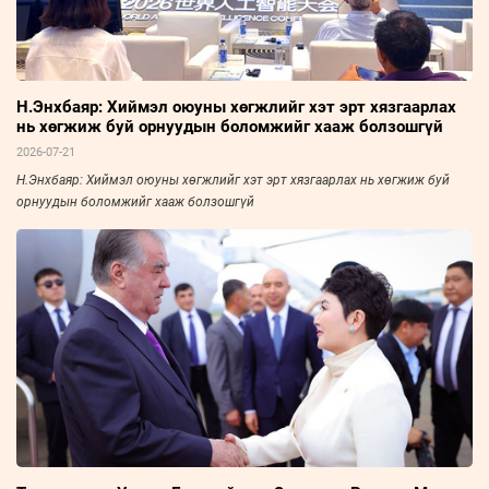
Н.Энхбаяр: Хиймэл оюуны хөгжлийг хэт эрт хязгаарлах
нь хөгжиж буй орнуудын боломжийг хааж болзошгүй
2026-07-21
Н.Энхбаяр: Хиймэл оюуны хөгжлийг хэт эрт хязгаарлах нь хөгжиж буй
орнуудын боломжийг хааж болзошгүй