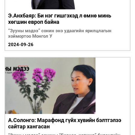
Э.Анхбаяр: Би нэг гишгэхэд л өмнө минь
хөгшин европ байна
“Зууны мэдээ” сонин энэ удаагийн ярилцлагын
хоймортоо Монгол У
2024-09-26
А.Солонго: Марафонд гүйх хувийн бэлтгэлээ
сайтар хангасан