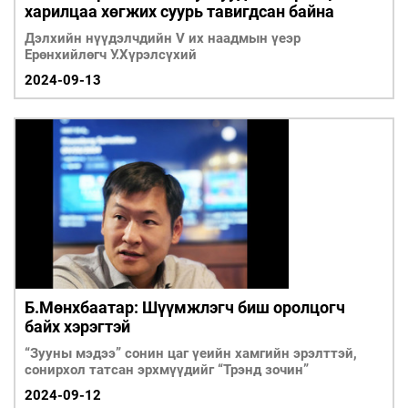
харилцаа хөгжих суурь тавигдсан байна
Дэлхийн нүүдэлчдийн V их наадмын үеэр
Ерөнхийлөгч У.Хүрэлсүхий
2024-09-13
Б.Мөнхбаатар: Шүүмжлэгч биш оролцогч
байх хэрэгтэй
“Зууны мэдээ” сонин цаг үеийн хамгийн эрэлттэй,
сонирхол татсан эрхмүүдийг “Трэнд зочин”
2024-09-12