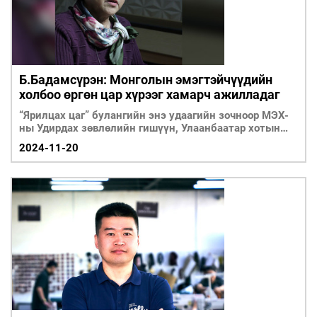
ҮНДЭСНИЙ
ВИДЕО
Бизнес
ФОТО
МЭДЭЭЛЛИЙН
хөгжил
ZUUNII
ТӨВ
Leaderships
УРЛАГ
MEDEE
forum
Бүртгүүлэх
WEEKLY
Нэвтрэх
Б.Бадамсүрэн: Монголын эмэгтэйчүүдийн
холбоо өргөн цар хүрээг хамарч ажилладаг
“Ярилцах цаг” булангийн энэ удаагийн зочноор МЭХ-
ны Удирдах зөвлөлийн гишүүн, Улаанбаатар хотын
зөвлөлийн дарга Б.Бадамсүрэнг урьж ярилцлаа.
2024-11-20