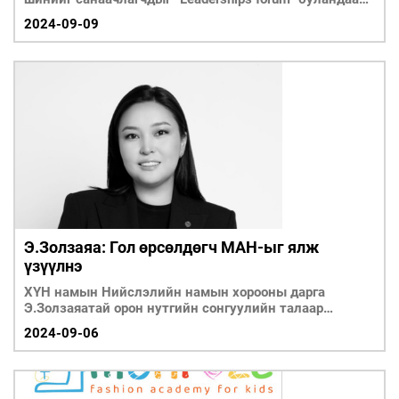
урьж Монгол У
2024-09-09
Э.Золзаяа: Гол өрсөлдөгч МАН-ыг ялж
үзүүлнэ
ХҮН намын Нийслэлийн намын хорооны дарга
Э.Золзаяатай орон нутгийн сонгуулийн талаар
ярилцлаа.
2024-09-06