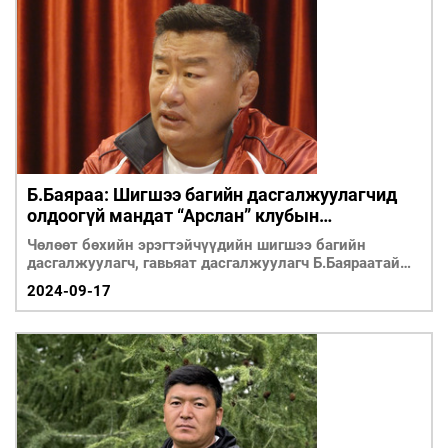
Б.Баяраа: Шигшээ багийн дасгалжуулагчид
олдоогүй мандат “Арслан” клубын
Б.Баттулгад л очсон
Чөлөөт бөхийн эрэгтэйчүүдийн шигшээ багийн
дасгалжуулагч, гавьяат дасгалжуулагч Б.Баяраатай
ярилцлаа.
2024-09-17