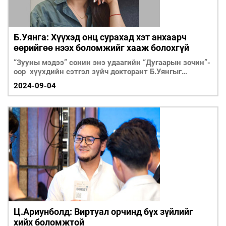
Б.Уянга: Хүүхэд онц сурахад хэт анхаарч
өөрийгөө нээх боломжийг хааж болохгүй
“Зууны мэдээ” сонин энэ удаагийн “Дугаарын зочин”-
оор хүүхдийн сэтгэл зүйч докторант Б.Уянгыг
урилаа.
2024-09-04
Ц.Ариунболд: Виртуал орчинд бүх зүйлийг
хийх боломжтой