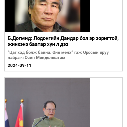
Б.Догмид: Лодонгийн Дандар бол эр зоригтой,
жинхэнэ баатар хүн л дээ
“Цаг хэд болж байна. Өнө мөнх” гэж Оросын яруу
найрагч Осип Мендельштам
2024-09-11