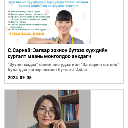
С.Сарнай: Загвар зохион бүтээх хүүхдийн
сургалт маань монголдоо анхдагч
“Зууны мэдээ” сонин энэ удаагийн “Загварын ертөнц”
буландаа загвар зохион бүтээгч "Asian
2024-09-05