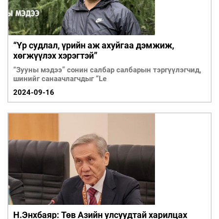
“Үр судлал, үрийн аж ахуйгаа дэмжиж,
хөгжүүлэх хэрэгтэй”
“Зууны мэдээ” сонин салбар салбарын тэргүүлэгчид,
шинийг санаачлагчдыг “Le
2024-09-16
Н.Энхбаяр: Төв Азийн улсуудтай харилцах