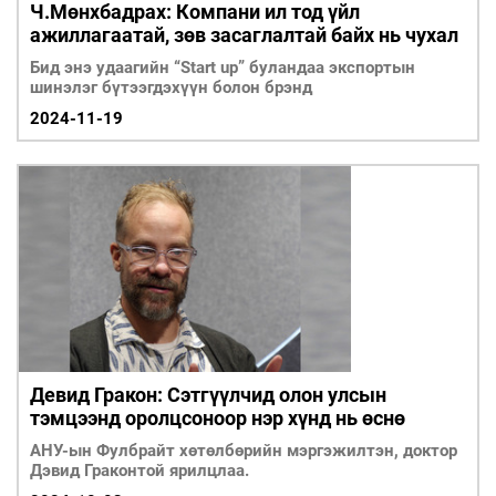
Ч.Мөнхбадрах: Компани ил тод үйл
ажиллагаатай, зөв засаглалтай байх нь чухал
Бид энэ удаагийн “Start up” буландаа экспортын
шинэлэг бүтээгдэхүүн болон брэнд
2024-11-19
Девид Гракон: Сэтгүүлчид олон улсын
тэмцээнд оролцсоноор нэр хүнд нь өснө
АНУ-ын Фулбрайт хөтөлбөрийн мэргэжилтэн, доктор
Дэвид Граконтой ярилцлаа.