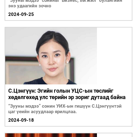
“Зууны мэдээ” сонины “Бизнес, хөгжил” булангийн
энэ удаагийн зочно
2024-09-25
С.Цэнгүүн: Эгийн голын УЦС-ын төслийг
хөдөлгөхөд улс төрийн эр зориг дутаад байна
“Зууны мэдээ” сонин УИХ-ын гишүүн С.Цэнгүүнтэй
цаг үеийн асуудлаар ярилцлаа.
2024-09-18