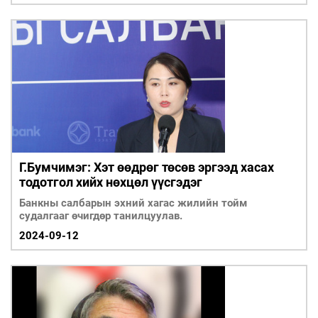
Г.Бумчимэг: Хэт өөдрөг төсөв эргээд хасах
тодотгол хийх нөхцөл үүсгэдэг
Банкны салбарын эхний хагас жилийн тойм
судалгааг өчигдөр танилцуулав.
2024-09-12