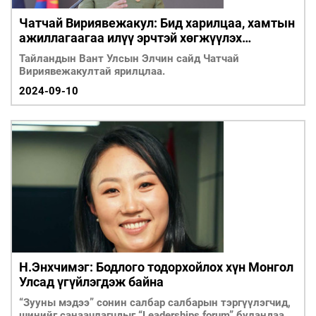
Чатчай Вириявежакул: Бид харилцаа, хамтын
ажиллагаагаа илүү эрчтэй хөгжүүлэх
боломжтой
Тайландын Вант Улсын Элчин сайд Чатчай
Вириявежакултай ярилцлаа.
2024-09-10
Н.Энхчимэг: Бодлого тодорхойлох хүн Монгол
Улсад үгүйлэгдэж байна
“Зууны мэдээ” сонин салбар салбарын тэргүүлэгчид,
шинийг санаачлагчдыг “Leaderships forum” буландаа