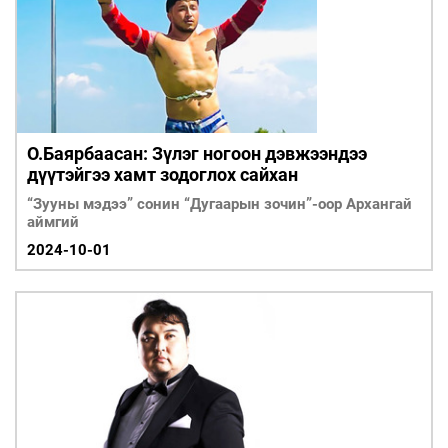
О.Баярбаасан: Зүлэг ногоон дэвжээндээ
дүүтэйгээ хамт зодоглох сайхан
“Зууны мэдээ” сонин “Дугаарын зочин”-оор Архангай
аймгий
2024-10-01