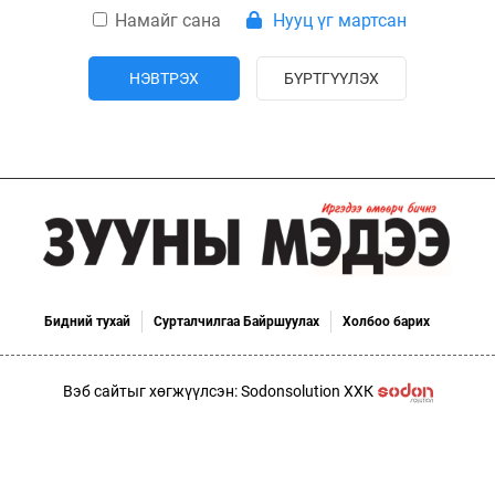
ҮНДЭСНИЙ
ВИДЕО
Бизнес
Намайг сана
Нууц үг мартсан
ФОТО
МЭДЭЭЛЛИЙН
хөгжил
ZUUNII
ТӨВ
Leaderships
УРЛАГ
MEDEE
НЭВТРЭХ
БҮРТГҮҮЛЭХ
forum
Бүртгүүлэх
WEEKLY
Нэвтрэх
Бидний тухай
Сурталчилгаа Байршуулах
Холбоо барих
Вэб сайтыг хөгжүүлсэн: Sodonsolution ХХК