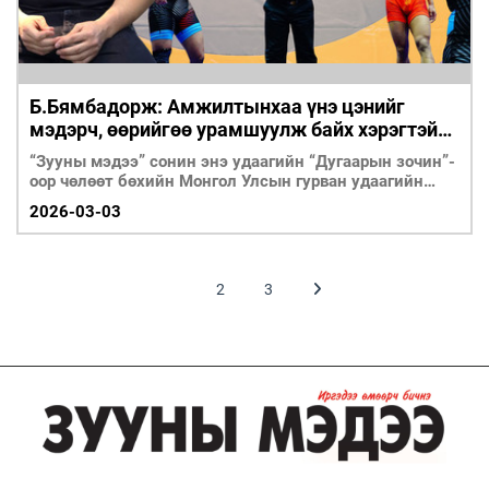
Б.Бямбадорж: Амжилтынхаа үнэ цэнийг
мэдэрч, өөрийгөө урамшуулж байх хэрэгтэй
юм билээ
“Зууны мэдээ” сонин энэ удаагийн “Дугаарын зочин”-
оор чөлөөт бөхийн Монгол Улсын гурван удаагийн
аварга, 23 хүртэлх насны ДАШТ-ний хүрэл медальт,
2026-03-03
“Сүлд” спорт хорооны тамирчин, ОУХМ
Б.Бямбадоржийг урьж, ярилцлаа.
1
2
3