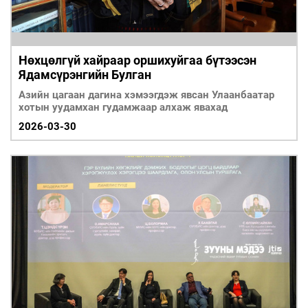
Нөхцөлгүй хайраар оршихуйгаа бүтээсэн
Ядамсүрэнгийн Булган
Азийн цагаан дагина хэмээгдэж явсан Улаанбаатар
хотын уудамхан гудамжаар алхаж явахад
2026-03-30