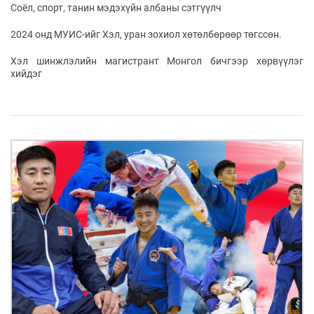
ҮНДЭСНИЙ
ВИДЕО
Соёл, спорт, танин мэдэхүйн албаны сэтгүүлч
Бизнес
ФОТО
МЭДЭЭЛЛИЙН
хөгжил
ZUUNII
ТӨВ
2024 онд МУИС-ийг Хэл, уран зохиол хөтөлбөрөөр төгссөн.
Leaderships
УРЛАГ
MEDEE
forum
Бүртгүүлэх
Хэл шинжлэлийн магистрант Монгол бичгээр хөрвүүлэг
WEEKLY
Нэвтрэх
хийдэг