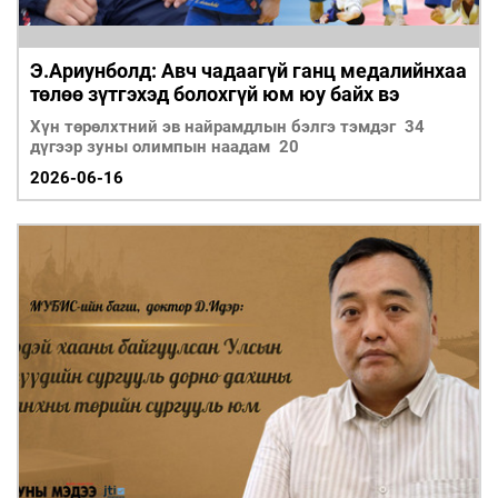
Э.Ариунболд: Авч чадаагүй ганц медалийнхаа
төлөө зүтгэхэд болохгүй юм юу байх вэ
Хүн төрөлхтний эв найрамдлын бэлгэ тэмдэг 34
дүгээр зуны олимпын наадам 20
2026-06-16