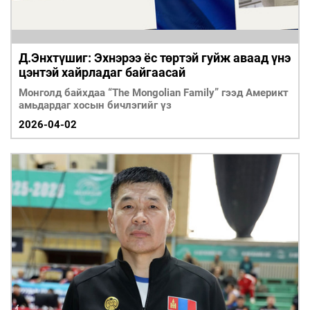
Д.Энхтүшиг: Эхнэрээ ёс төртэй гуйж аваад үнэ
цэнтэй хайрладаг байгаасай
Монголд байхдаа “Тhe Mongolian Familу” гээд Америкт
амьдардаг хосын бичлэгийг үз
2026-04-02