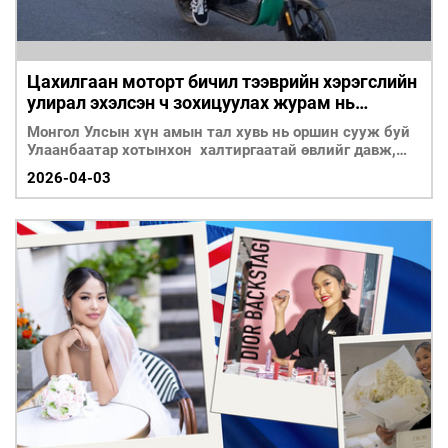
Цахилгаан моторт бичил тээврийн хэрэгслийн
улирал эхэлсэн ч зохицуулах журам нь
батлагдаагүй байна
Монгол Улсын хүн амын тал хувь нь оршин сууж буй
Улаанбаатар хотынхон халтиргаатай өвлийг давж,
урин цагтай учран золголоо. Гэвч цахи
2026-04-03