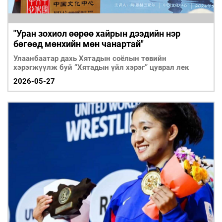
"Уран зохиол өөрөө хайрын дээдийн нэр
бөгөөд мөнхийн мөн чанартай"
Улаанбаатар дахь Хятадын соёлын төвийн
хэрэгжүүлж буй “Хятадын үйл хэрэг” цуврал лек
2026-05-27