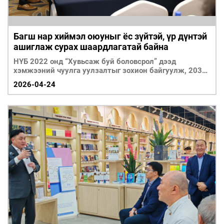
Багш нар хиймэл оюуныг ёс зүйтэй, үр дүнтэй
ашиглаж сурах шаардлагатай байна
НҮБ 2022 онд “Хувьсаж буй боловсрол” дээд
хэмжээний чуулга уулзалтыг зохион байгуулж, 2030
он х
2026-04-24