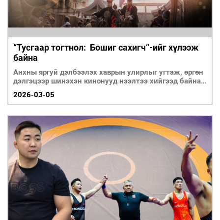
“Тусгаар тогтнол: Бошиг сахигч”-ийг хүлээж
байна
Анхны яргуй дэлбээлэх хаврын улирлыг угтаж, өргөн
дэлгэцээр шинэхэн кинонууд нээлтээ хийгээд байна.
Тодруу
2026-03-05