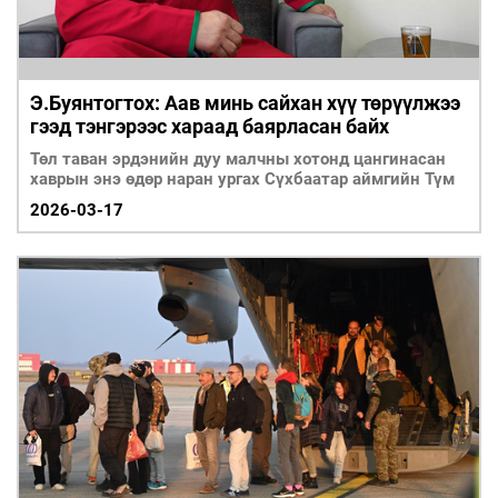
Э.Буянтогтох: Аав минь сайхан хүү төрүүлжээ
гээд тэнгэрээс хараад баярласан байх
Төл таван эрдэнийн дуу малчны хотонд цангинасан
хаврын энэ өдөр наран ургах Сүхбаатар аймгийн Түм
2026-03-17