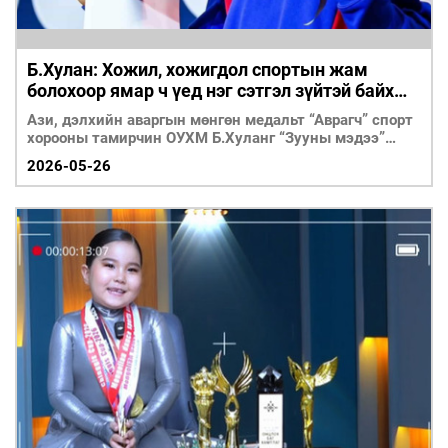
Б.Хулан: Хожил, хожигдол спортын жам
болохоор ямар ч үед нэг сэтгэл зүйтэй байхыг
зорьдог
Ази, дэлхийн аваргын мөнгөн медальт “Аврагч” спорт
хорооны тамирчин ОУХМ Б.Хуланг “Зууны мэдээ”
сонин эн
2026-05-26