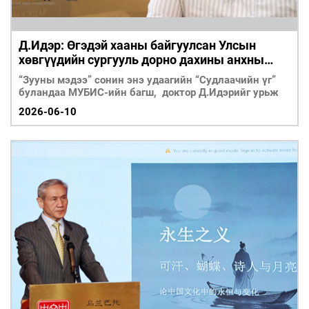
Д.Идэр: Өгэдэй хааны байгуулсан Улсын
хөвгүүдийн сургууль дорно дахины анхны
төрийн сургууль юм
“Зууны мэдээ” сонин энэ удаагийн “Судлаачийн үг”
буландаа МУБИС-ийн багш, доктор Д.Идэрийг урьж
2026-06-10