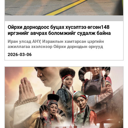
Ойрхи дорнодоос буцах хүсэлтээ өгсөн148
иргэнийг авчрах боломжийг судалж байна
Иран улсад АНУ, Израилын хамтарсан цэргийн
ажиллагаа эхэлснээр Ойрхи дорнодын орнууд
2026-03-06