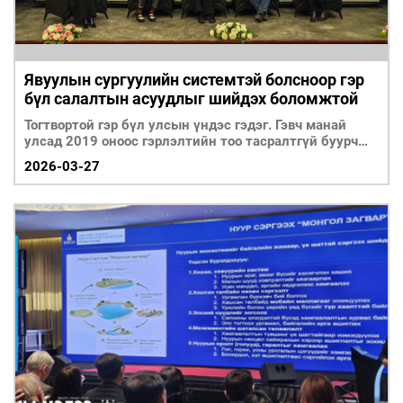
Явуулын сургуулийн системтэй болсноор гэр
бүл салалтын асуудлыг шийдэх боломжтой
Тогтвортой гэр бүл улсын үндэс гэдэг. Гэвч манай
улсад 2019 оноос гэрлэлтийн тоо тасралтгүй буурч
байхын с
2026-03-27