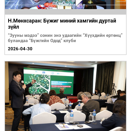
Н.Мөнхсаран: Бүжиг миний хамгийн дуртай
зүйл
“Зууны мэдээ” сонин энэ удаагийн “Хүүхдийн ертөнц”
буландаа “Бүжгийн Одод” клуби
2026-04-30