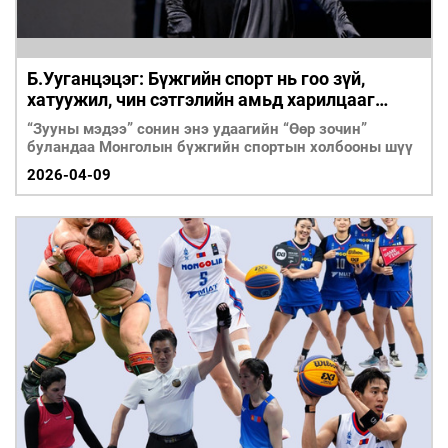
Б.Ууганцэцэг: Бүжгийн спорт нь гоо зүй,
хатуужил, чин сэтгэлийн амьд харилцааг
бүтээдэг
“Зууны мэдээ” сонин энэ удаагийн “Өөр зочин”
буландаа Монголын бүжгийн спортын холбооны шүү
2026-04-09