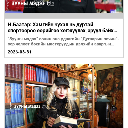
Н.Баатар: Хамгийн чухал нь дуртай
спортоороо өөрийгөө хөгжүүлэх, эрүүл байх
хүсэл юм
“Зууны мэдээ” сонин энэ удаагийн “Дугаарын зочин”-
оор чөлөөт бөхийн мастеруудын дэлхийн аваргын
хошой алтан медальт, ОУХМ Н.Баатарыг урьж,
2026-03-31
ярилцлаа.