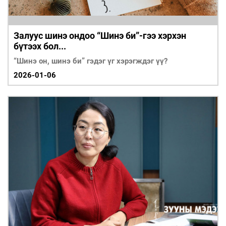
Залуус шинэ ондоо “Шинэ би”-гээ хэрхэн
бүтээх бол...
“Шинэ он, шинэ би” гэдэг үг хэрэгждэг үү?
2026-01-06