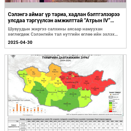
Сэлэнгэ аймаг үр тариа, хадлан бэлтгэлээрээ
улсдаа тэргүүлсэн амжилттай “Атрын IV”
аянтай золголоо
Шувуудын жиргээ салхины аясаар намуухан
хөглөгдөж Сэлэнгийн тал нутгийн өглөө ийн эхлэх
үест бид зорьсон газартаа ирлээ.
2025-04-30