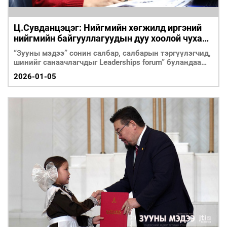
Ц.Сувданцэцэг: Нийгмийн хөгжилд иргэний
нийгмийн байгууллагуудын дуу хоолой чухал
үүрэгтэй
“Зууны мэдээ” сонин салбар, салбарын тэргүүлэгчид,
шинийг санаачлагчдыг Leaderships forum” буландаа
урьж, Монгол Улс
2026-01-05