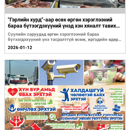
"Гэрлийн хурд"-аар өсөх өргөн хэрэглээний
бараа бүтээгдэхүүний үнэд хэн хяналт тавих
вэ?
Сүүлийн саруудад өргөн хэрэглээний бараа
бүтээгдэхүүний үнэ тасралтгүй өсөж, иргэдийн өдөр
ту
2026-01-12