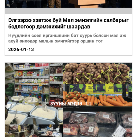
Элгээрээ хэвтэж буй Мал эмнэлгийн салбарыг
бодлогоор дэмжихийг шаардав
Нүүдлийн соёл иргэншлийн бат суурь болсон мал аж
ахуй өнөөдөр малын эмчгүйгээр оршин тог
2026-01-13