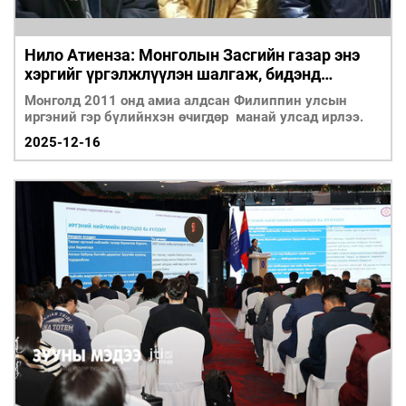
Нило Атиенза: Монголын Засгийн газар энэ
хэргийг үргэлжлүүлэн шалгаж, бидэнд
тусална гэдэгт итгэж байна
Монголд 2011 онд амиа алдсан Филиппин улсын
иргэний гэр бүлийнхэн өчигдөр манай улсад ирлээ.
2025-12-16