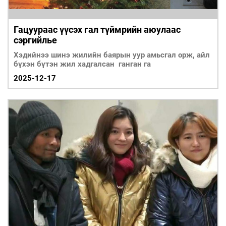
Гацуураас үүсэх гал түймрийн аюулаас
сэргийлье
Хэдийнээ шинэ жилийн баярын уур амьсгал орж, айл
бүхэн бүтэн жил хадгалсан ганган га
2025-12-17