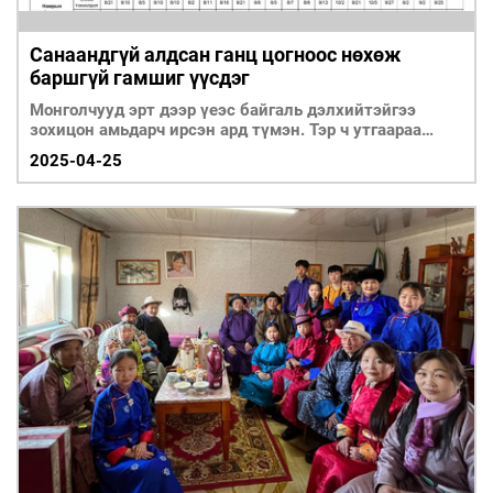
Санаандгүй алдсан ганц цогноос нөхөж
баршгүй гамшиг үүсдэг
Монголчууд эрт дээр үеэс байгаль дэлхийтэйгээ
зохицон амьдарч ирсэн ард түмэн. Тэр ч утгаараа
“байгаль ээж”
2025-04-25