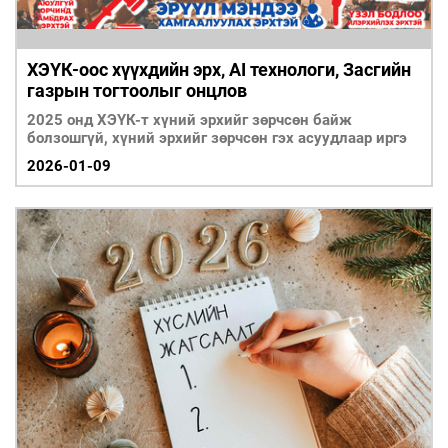
ХЭҮК-оос хүүхдийн эрх, AI технологи, Засгийн
газрын тогтоолыг онцлов
2025 онд ХЭҮК-т хүний эрхийг зөрчсөн байж
болзошгүй, хүний эрхийг зөрчсөн гэх асуудлаар иргэ
2026-01-09