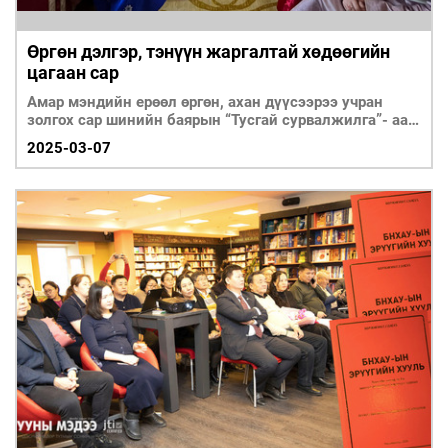
Өргөн дэлгэр, тэнүүн жаргалтай хөдөөгийн
цагаан сар
Амар мэндийн ерөөл өргөн, ахан дүүсээрээ учран
золгох сар шинийн баярын “Тусгай сурвалжилга”- аа
Архангай аймгийн Жаргалант сумын
2025-03-07
Ч.Чулуунхүүгийнхээс бэлтгэлээ.