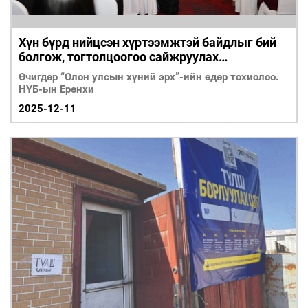
Хүн бүрд нийцсэн хүртээмжтэй байдлыг бий
болгож, тогтолцоогоо сайжруулах
шаардлагатай
Өчигдөр “Олон улсын хүний эрх”-ийн өдөр тохиолоо.
НҮБ-ын Ерөнхи
2025-12-11