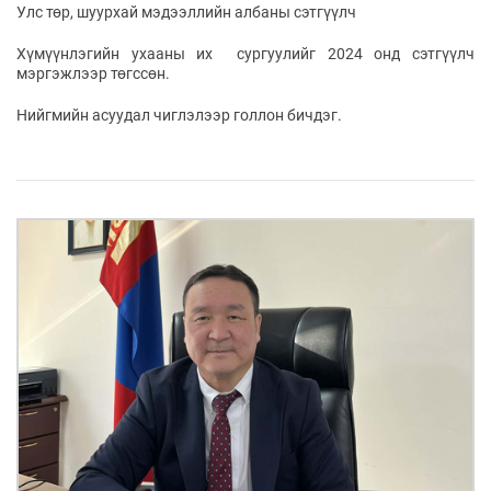
ҮНДЭСНИЙ
ВИДЕО
Улс төр, шуурхай мэдээллийн албаны сэтгүүлч
Бизнес
ФОТО
МЭДЭЭЛЛИЙН
хөгжил
ZUUNII
ТӨВ
Хүмүүнлэгийн ухааны их сургуулийг 2024 онд сэтгүүлч
Leaderships
мэргэжлээр төгссөн.
УРЛАГ
MEDEE
forum
Бүртгүүлэх
WEEKLY
Нэвтрэх
Нийгмийн асуудал чиглэлээр голлон бичдэг.