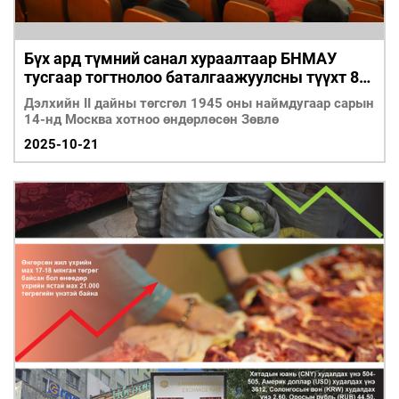
Бүх ард түмний санал хураалтаар БНМАУ
тусгаар тогтнолоо баталгаажуулсны түүхт 80
жилийн ой тохиож байна
Дэлхийн II дайны төгсгөл 1945 оны наймдугаар сарын
14-нд Москва хотноо өндөрлөсөн Зөвлө
2025-10-21