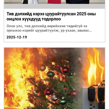
Тив дэлхийд нэрээ цуурайтуулсан 2025 оны
онцлох хүүхдүүд тодорлоо
Олон улс, тив дэлхийд өөрийнхөө төдийгүй эх
орныхоо нэрийг цуурайтуулж, ур ухаан, авьяас
чадвараараа тодрон гарсан амжил
2025-12-19