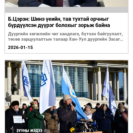
Б.Цэрэн: Шинэ үеийн, тав тухтай орчныг
бүрдүүлсэн дүүрэг болохыг зорьж байна
Дүүргийн хөгжлийн чиг хандлага, бүтээн байгуулалт,
төсөв зарцуулалтын талаар Хан-Уул дүүргийн Засаг
дарга Б.Цэрэнтэй ярилцлаа.
2026-01-15