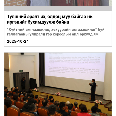
Түлшний эрэлт их, олдоц муу байгаа нь
иргэдийг бухимдуулж байна
“Хүйтний ам наашилж, хөхүүрийн ам цаашилж” буй
галлагааны улиралд гэр хороолын айл өрхүүд ям
2025-10-24