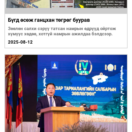
Бүгд өсөж ганцхан төгрөг буурав
Зөөлөн салхи сэрүү татсан намрын өдрүүд ойртож
хүмүүс хөдөө, хотгүй намрын ажилдаа бэлдсээр.
2025-08-12