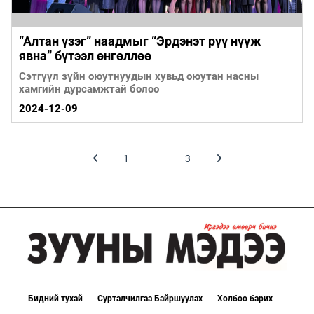
“Алтан үзэг” наадмыг “Эрдэнэт рүү нүүж
явна” бүтээл өнгөллөө
Сэтгүүл зүйн оюутнуудын хувьд оюутан насны
хамгийн дурсамжтай болоо
2024-12-09
1
2
3
Бидний тухай
Сурталчилгаа Байршуулах
Холбоо барих