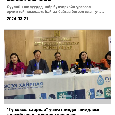
Сүүлийн жилүүдэд нойр булчирхайн үрэвсэл
эрчимтэй нэмэгдэж байгаа байгаа бөгөөд ялангуяа
бага насны хүүхдүүдэд давамгайлах болсон нь
2024-03-21
анхаарах ёстой өвчлөлийн нэг болоод буйг сануулж
байна.
“Гүнээсээ хайрлая” усны шилдэг шийдлийг
дэлхийн усны өдрөөр тодруулна