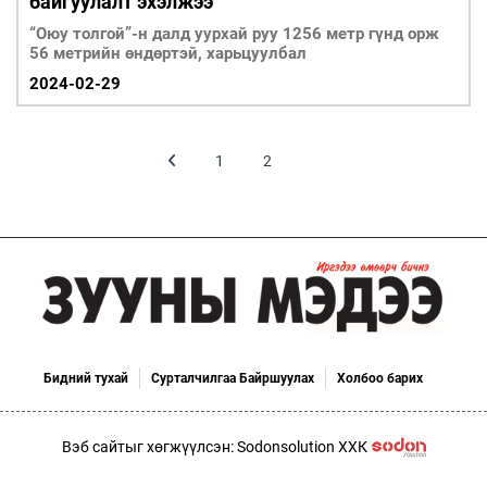
байгуулалт эхэлжээ
“Оюу толгой”-н далд уурхай руу 1256 метр гүнд орж
56 метрийн өндөртэй, харьцуулбал
2024-02-29
1
2
3
Бидний тухай
Сурталчилгаа Байршуулах
Холбоо барих
Вэб сайтыг хөгжүүлсэн: Sodonsolution ХХК