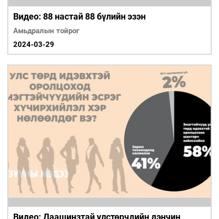
Видео: 88 настай 88 бүлийн эзэн
Амьдралын тойрог
2024-03-29
Видео: Даашинзтай улстөрчдийн дэнчин