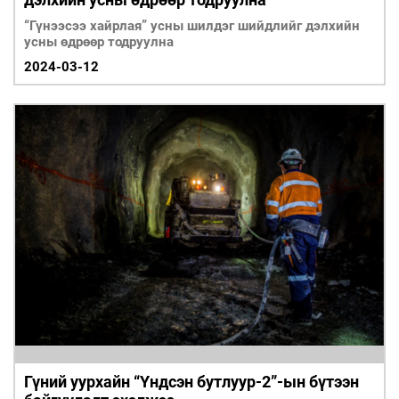
“Гүнээсээ хайрлая” усны шилдэг шийдлийг дэлхийн
усны өдрөөр тодруулна
2024-03-12
Гүний уурхайн “Үндсэн бутлуур-2”-ын бүтээн