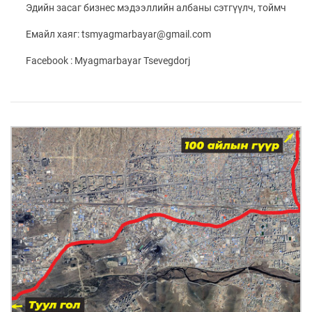
ҮНДЭСНИЙ
ВИДЕО
Эдийн засаг бизнес мэдээллийн албаны сэтгүүлч, тоймч
Бизнес
ФОТО
МЭДЭЭЛЛИЙН
хөгжил
ZUUNII
ТӨВ
Емайл хаяг: tsmyagmarbayar@gmail.com
Leaderships
УРЛАГ
MEDEE
forum
Бүртгүүлэх
Facebook : Myagmarbayar Tsevegdorj
WEEKLY
Нэвтрэх