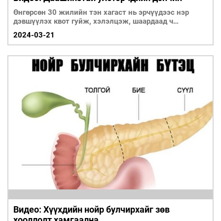
Өнгөрсөн 30 жилийн тэн хагаст нь эрчүүдээс нэр
дэвшүүлэх квот гуйж, хэлэлцэж, шаардаад ч
молигодуулж ирсэн өрөвдөлтэй замыг эмэгтэйчүүд
2024-03-21
туулж ирэв. Үр дүнд нь удирдах ажлыг “эрэгтэй”
дүрээр харах хэвшмэл үзэл гүн бат оршсоор байгаа.
Тиймдээ ч хүйсийн төлөөлөл, жендэрийн дэвшилд
дорвитой ахиц гарахгүй байсаар ардчилсан Монгол
Улс парламент дахь эмэгтэйчүүдийн үзүүлэлтээрээ
193 орноос 134 дугаарт жагсаж байна. Тэгвэл энэ
жил, 24 оны сонгуулийн төсөөлөл огт өөрөөр
зурагдаж байгаа юм.
Видео: Хүүхдийн нойр булчирхайг зөв
хооллолт хамгаална