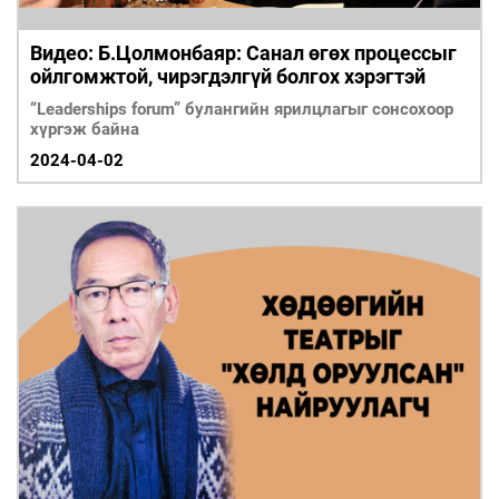
Видео: Б.Цолмонбаяр: Санал өгөх процессыг
ойлгомжтой, чирэгдэлгүй болгох хэрэгтэй
“Leaderships forum” булангийн ярилцлагыг сонсохоор
хүргэж байна
2024-04-02