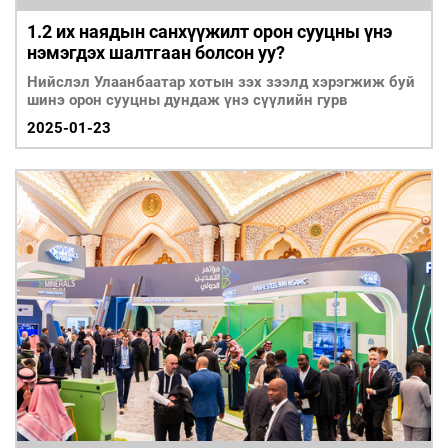
1.2 их наядын санхүүжилт орон сууцны үнэ
нэмэгдэх шалтгаан болсон уу?
Нийслэл Улаанбаатар хотын зэх зээлд хэрэгжиж буй
шинэ орон сууцны дундаж үнэ сүүлийн гурв
2025-01-23