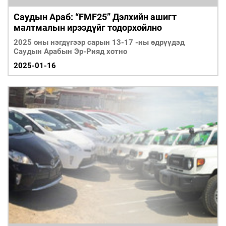
Саудын Араб: “FMF25” Дэлхийн ашигт
малтмалын ирээдүйг тодорхойлно
2025 оны нэгдүгээр сарын 13-17 -ны өдрүүдэд
Саудын Арабын Эр-Рияд хотно
2025-01-16