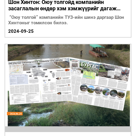
Шон Хинтон: Оюу толгойд компанийн
засаглалын өндөр хэм хэмжүүрийг дагаж
мөрдөхийг урьтал болгоно
“Оюу толгой” компанийн ТУЗ-ийн шинэ даргаар Шон
Хинтоныг томилсон билээ.
2024-09-25