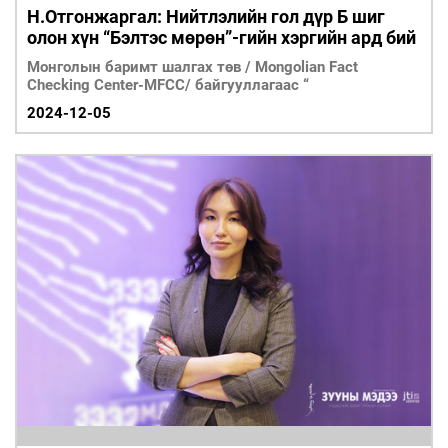
Н.Отгонжаргал: Нийтлэлийн гол дүр Б шиг
олон хүн “Бэлтэс мөрөн”-гийн хэргийн ард бий
Монголын баримт шалгах төв / Mongolian Fact
Checking Center-MFCC/ байгууллагаас “
2024-12-05