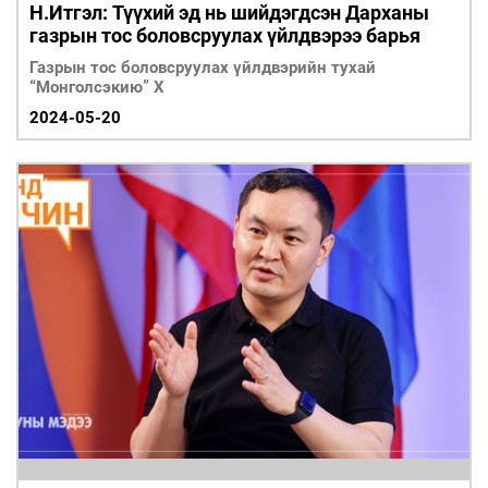
Н.Итгэл: Түүхий эд нь шийдэгдсэн Дарханы
газрын тос боловсруулах үйлдвэрээ барья
Газрын тос боловсруулах үйлдвэрийн тухай
“Монголсэкию” Х
2024-05-20