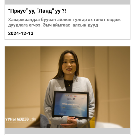
“Приус” уу, “Ланд” уу ?!
Хаваржаандаа буусан айлын тулгар эх гэнэт өвдөж
дуудлага өгчээ. Эмч аймгаас алсын дууд
2024-12-13