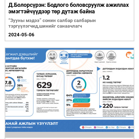
Д.Болорсүрэн: Бодлого боловсруулж ажиллах
эмэгтэйчүүдээр төр дутаж байна
“Зууны мэдээ” сонин салбар салбарын
тэргүүлэгчид,шинийг санаачлагч
2024-05-06