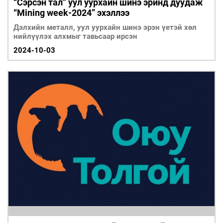
“Сэрсэн тал” уул уурхайн шинэ эринд дуудаж
“Мining week-2024” эхэллээ
Дэлхийн металл, уул уурхайн шинэ эрэн үетэй хөл
нийлүүлэх алхмыг тавьсаар ирсэн
2024-10-03