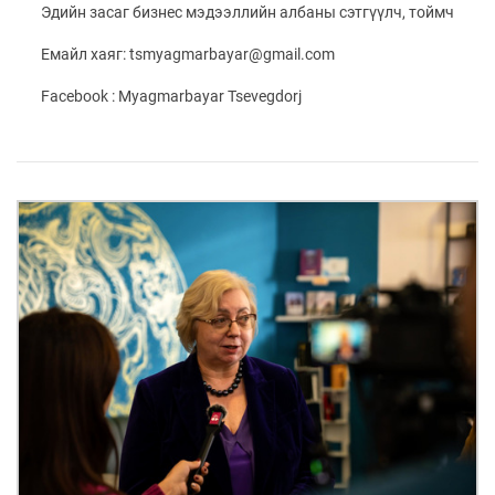
ҮНДЭСНИЙ
ВИДЕО
Эдийн засаг бизнес мэдээллийн албаны сэтгүүлч, тоймч
Бизнес
ФОТО
МЭДЭЭЛЛИЙН
хөгжил
ZUUNII
ТӨВ
Емайл хаяг: tsmyagmarbayar@gmail.com
Leaderships
УРЛАГ
MEDEE
forum
Бүртгүүлэх
Facebook : Myagmarbayar Tsevegdorj
WEEKLY
Нэвтрэх