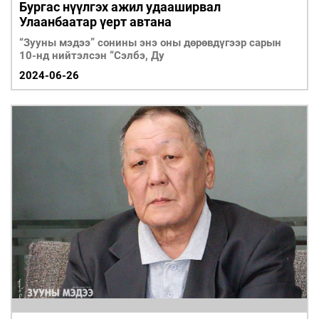
Бургас нүүлгэх ажил удааширвал
Улаанбаатар үерт автана
“Зууны мэдээ” сонины энэ оны дөрөвдүгээр сарын
10-нд нийтэлсэн “Сэлбэ, Ду
2024-06-26