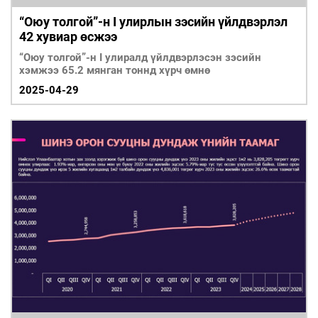
“Оюу толгой”-н I улирлын зэсийн үйлдвэрлэл
42 хувиар өсжээ
“Оюу толгой”-н I улиралд үйлдвэрлэсэн зэсийн
хэмжээ 65.2 мянган тоннд хүрч өмнө
2025-04-29