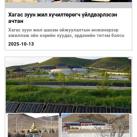
Хагас зуун жил хүчилтөрөгч үйлдвэрлэсэн
ачтан
Хагас зуун жил шахам ойжуулалтын инженерээр
ажиллаж ойн нэрийн хуудас, эрдэнийн титэм болсо
2025-10-13