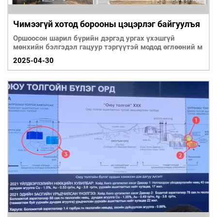
Чимээгүй хотод борооны цэцэрлэг байгуулъя
Оршоосон шарил бүрийн дэргэд ургах үхэшгүй
мөнхийн бэлгэдэл гацуур тэргүүтэй модод өглөөний м
2025-04-30