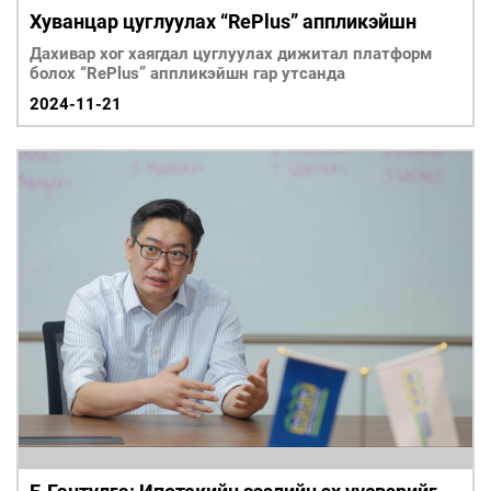
Хуванцар цуглуулах “RePlus” аппликэйшн
Дахивар хог хаягдал цуглуулах дижитал платформ
болох “RePlus” аппликэйшн гар утсанда
2024-11-21