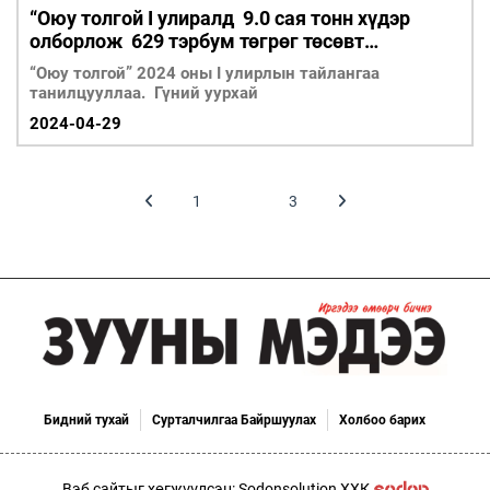
“Оюу толгой I улиралд 9.0 сая тонн хүдэр
олборлож 629 тэрбум төгрөг төсөвт
төвлөрүүлжээ
“Оюу толгой” 2024 оны I улирлын тайлангаа
танилцууллаа. Гүний уурхай
2024-04-29
1
2
3
Бидний тухай
Сурталчилгаа Байршуулах
Холбоо барих
Вэб сайтыг хөгжүүлсэн: Sodonsolution ХХК