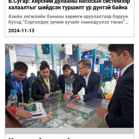
Б.Сугар: Хөрсний дулааны насосын системээр
халаалтыг шийдсэн туршилт үр дүнтэй байна
Азийн хөгжлийн банкны хөрөнгө оруулалтаар баруун
бүсэд “Сэргээгдэх эрчим хүчийг нэмэгдүүлэх төсөл”
хэрэгжиж байна.
2024-11-13