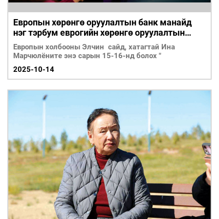
Европын хөрөнгө оруулалтын банк манайд
нэг тэрбум еврогийн хөрөнгө оруулалтын
гэрээг үзэглэнэ
Европын холбооны Элчин сайд, хатагтай Ина
Марчюлёните энэ сарын 15-16-нд болох "
2025-10-14