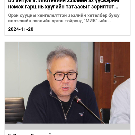
Б.Гантулга: Ипотекийн зээлийн эх үүсвэрийг
нэмэх гарц нь хүүгийн татаасыг зорилтот
бүлэгт олгох
Орон сууцны хөнгөлөлттэй зээлийн хөтөлбөр буюу
ипотекийн зээлийн эргэн тойронд “МИК”-ийн
гүйцэтгэх захирал Б.Гантулгатай ярилцлаа.
2024-11-20