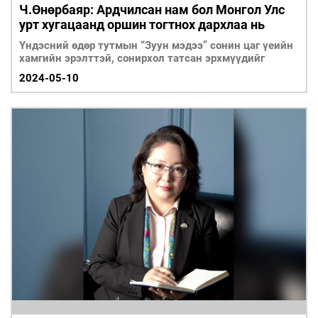
Ч.Өнөрбаяр: Ардчилсан нам бол Монгол Улс
урт хугацаанд оршин тогтнох дархлаа нь
Үндэсний өдөр тутмын “Зуун мэдээ” сонин цаг үеийн
хамгийн эрэлттэй, сонирхол татсан эрхмүүдийг
2024-05-10