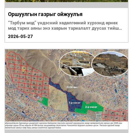
Оршуулгын газрыг ойжуулъя
“Тэрбум мод” үндэсний хөдөлгөөний хүрээнд өрнөх
мод тарих аяны энэ хаврын тариалалт дуусах тийш
хандаж иргэд
2026-05-27