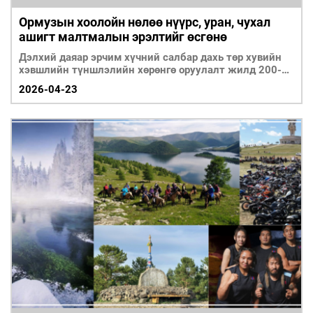
Ормузын хоолойн нөлөө нүүрс, уран, чухал
ашигт малтмалын эрэлтийг өсгөнө
Дэлхий даяар эрчим хүчний салбар дахь төр хувийн
хэвшлийн түншлэлийн хөрөнгө оруулалт жилд 200-
300 т
2026-04-23