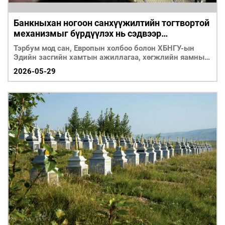
Банкныхан ногоон санхүүжилтийн тогтвортой
механизмыг бүрдүүлэх нь сэдвээр
хэлэлцүүлэг хийв
Тэрбум мод сан, Европын холбоо болон ХБНГУ-ын
Эдийн засгийн хамтын ажиллагаа, хөгжлийн яамны
хамтарса
2026-05-29