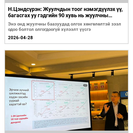
Н.Цэндсүрэн: Жуулчдын тоог нэмэгдүүлэх үү,
багасгах уу гэдгийн 90 хувь нь жуулчны
баазуудаас шалтгаалдаг
Энэ онд жуулчны баазуудад олгох хөнгөлөлтэй зээл
одоо болтол олгогдоогүй хүлээлт үүсгэ
2026-04-28