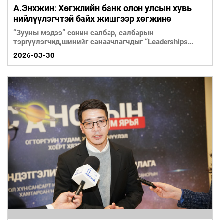
А.Энхжин: Хөгжлийн банк олон улсын хувь
нийлүүлэгчтэй байх жишгээр хөгжинө
“Зууны мэдээ” сонин салбар, салбарын
тэргүүлэгчид,шинийг санаачлагчдыг “Leaderships
forum” буландаа урьж тэдний сонирхолтой шийдэл
2026-03-30