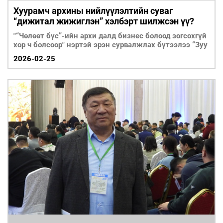
Хуурамч архины нийлүүлэлтийн суваг
“дижитал жижиглэн” хэлбэрт шилжсэн үү?
"“Чөлөөт бүс”-ийн архи далд бизнес болоод зогсохгүй
хор ч болсоор" нэртэй эрэн сурвалжлах бүтээлээ “Зуу
2026-02-25