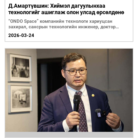
Д.Амартүвшин: Хиймэл дагуулынхаа
технологийг ашиглаж олон улсад өрсөлдөнө
“ONDO Space” компанийн технологи хариуцсан
захирал, сансрын технологийн инженер, доктор
Д.Амартүвшинийг урьж ярилцав.
2026-03-24