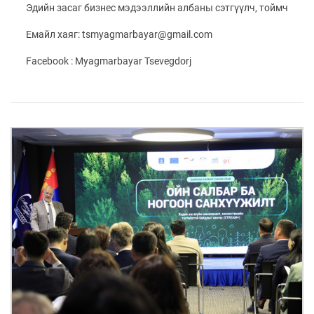
ҮНДЭСНИЙ
ВИДЕО
Эдийн засаг бизнес мэдээллийн албаны сэтгүүлч, тоймч
Бизнес
ФОТО
МЭДЭЭЛЛИЙН
хөгжил
ZUUNII
ТӨВ
Емайл хаяг: tsmyagmarbayar@gmail.com
Leaderships
УРЛАГ
MEDEE
forum
Бүртгүүлэх
Facebook : Myagmarbayar Tsevegdorj
WEEKLY
Нэвтрэх