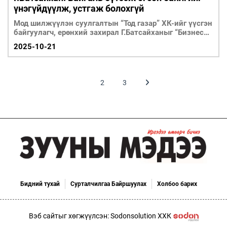
үнэгүйдүүлж, устгаж болохгүй
Мод шилжүүлэн суулгалтын “Тод газар” ХК-ийг үүсгэн
байгуулагч, ерөнхий захирал Г.Батсайханыг “Бизнес
хөгжил” буланд урьж ярилцав.
2025-10-21
1
2
3
Бидний тухай
Сурталчилгаа Байршуулах
Холбоо барих
Вэб сайтыг хөгжүүлсэн: Sodonsolution ХХК