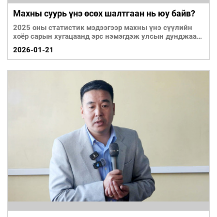
Махны суурь үнэ өсөх шалтгаан нь юу байв?
2025 оны статистик мэдээгээр махны үнэ сүүлийн
хоёр сарын хугацаанд эрс нэмэгдэж улсын дунджаар
ү
2026-01-21