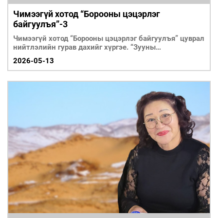
Чимээгүй хотод “Борооны цэцэрлэг
байгуулъя”-3
Чимээгүй хотод “Борооны цэцэрлэг байгуулъя” цуврал
нийтлэлийн гурав дахийг хүргэе. “Зууны
мэдээ”сонины 202
2026-05-13