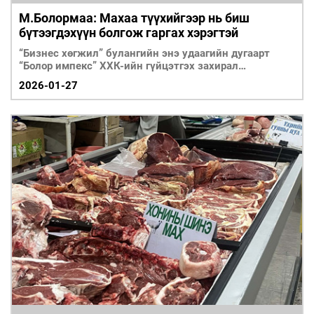
М.Болормаа: Махаа түүхийгээр нь биш
бүтээгдэхүүн болгож гаргах хэрэгтэй
“Бизнес хөгжил” булангийн энэ удаагийн дугаарт
“Болор импекс” ХХК-ийн гүйцэтгэх захирал
М.Болормааг урьж ярилцлаа.
2026-01-27