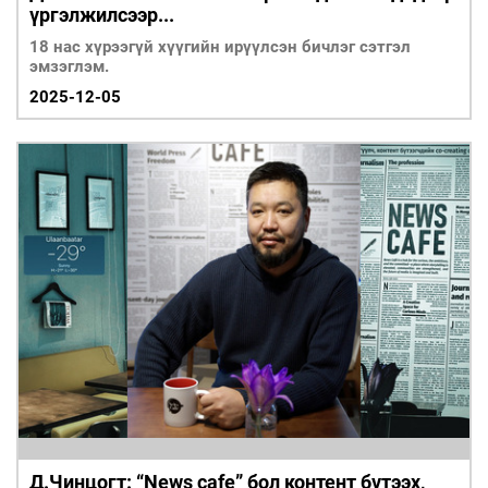
үргэлжилсээр...
18 нас хүрээгүй хүүгийн ирүүлсэн бичлэг сэтгэл
эмзэглэм.
2025-12-05
Д.Чинцогт: “News cafe” бол контент бүтээх,