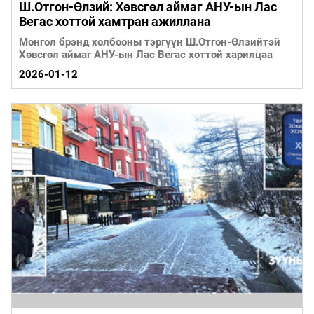
Ш.Отгон-Өлзий: Хөвсгөл аймаг АНУ-ын Лас
Вегас хоттой хамтран ажиллана
Монгол брэнд холбооны тэргүүн Ш.Отгон-Өлзийтэй
Хөвсгөл аймаг АНУ-ын Лас Вегас хоттой харилцаа
2026-01-12