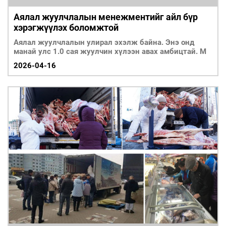
Аялал жуулчлалын менежментийг айл бүр
хэрэгжүүлэх боломжтой
Аялал жуулчлалын улирал эхэлж байна. Энэ онд
манай улс 1.0 сая жуулчин хүлээн авах амбицтай. М
2026-04-16