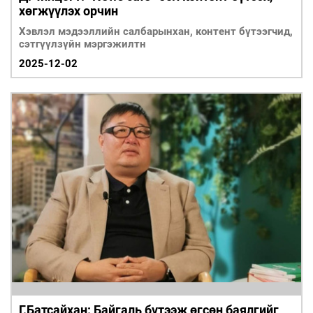
хөгжүүлэх орчин
Хэвлэл мэдээллийн салбарынхан, контент бүтээгчид,
сэтгүүлзүйн мэргэжилтн
2025-12-02
Г.Батсайхан: Байгаль бүтээж өгсөн баялгийг