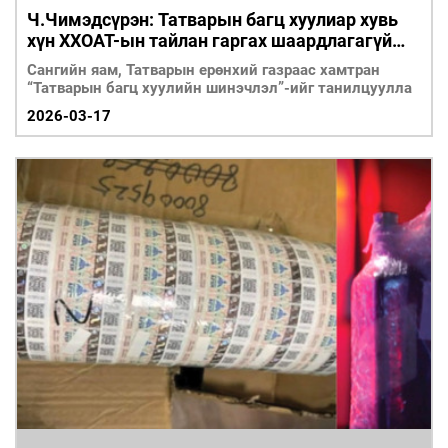
Ч.Чимэдсүрэн: Татварын багц хуулиар хувь
хүн ХХОАТ-ын тайлан гаргах шаардлагагүй
болно
Сангийн яам, Татварын ерөнхий газраас хамтран
“Татварын багц хуулийн шинэчлэл”-ийг танилцуулла
2026-03-17