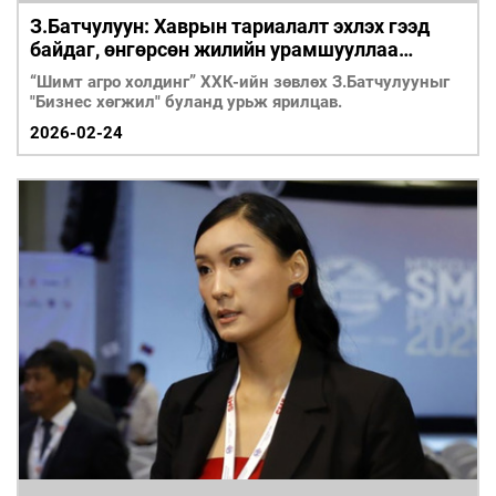
З.Батчулуун: Хаврын тариалалт эхлэх гээд
байдаг, өнгөрсөн жилийн урамшууллаа
аваагүй л байна
“Шимт агро холдинг” ХХК-ийн зөвлөх З.Батчулууныг
"Бизнес хөгжил" буланд урьж ярилцав.
2026-02-24