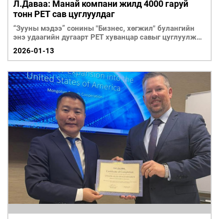
Л.Даваа: Манай компани жилд 4000 гаруй
тонн РЕТ сав цуглуулдаг
​​​​​​​“Зууны мэдээ” сонины "Бизнес, хөгжил" булангийн
энэ удаагийн дугаарт PЕТ хуванцар савыг цуглуулж
дахин болов
2026-01-13