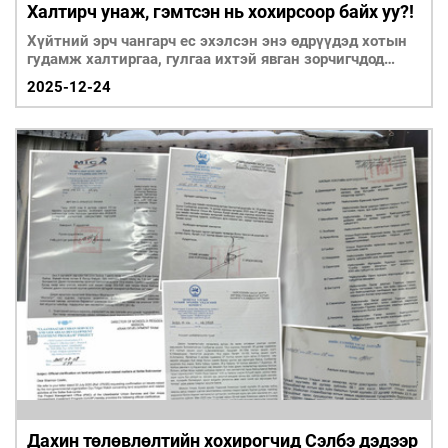
Халтирч унаж, гэмтсэн нь хохирсоор байх уу?!
Хүйтний эрч чангарч ес эхэлсэн энэ өдрүүдэд хотын
гудамж халтиргаа, гулгаа ихтэй явган зорчигчдод
халтай байна.
2025-12-24
Дахин төлөвлөлтийн хохирогчид Сэлбэ дэдээр